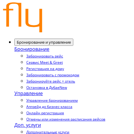
Бронирование и управление
Бронирование
Забронировать рейс
Сервис Meet & Greet
Регистрация на дому
Забронировать с промокодом
Забронируйте рейс + отель
Остановка в Дубае
New
Управление
Управление бронированием
Апгрейд до бизнес-класса
Онлайн регистрация
Отмены или изменения расписания рейсов
Доп. услуги
Дополнительные услуги