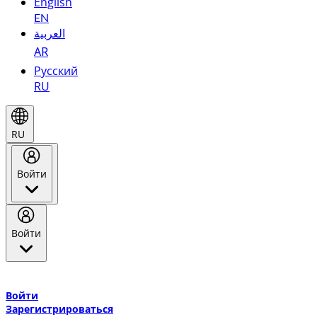
English
EN
العربية
AR
Русский
RU
RU
Войти
Войти
Добро пожаловать в Эмирейтс Skywards, программу лояльнос
авиакомпании Эмирейтс и теперь flydubai.
Войти
Зарегистрироваться