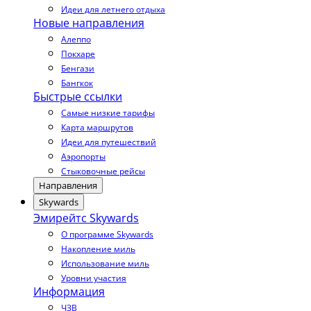
Идеи для летнего отдыха
Новые направления
Алеппо
Покхаре
Бенгази
Бангкок
Быстрые ссылки
Самые низкие тарифы
Карта маршрутов
Идеи для путешествий
Аэропорты
Стыковочные рейсы
Направления
Skywards
Эмирейтс Skywards
О программе Skywards
Накопление миль
Использование миль
Уровни участия
Информация
ЧЗВ