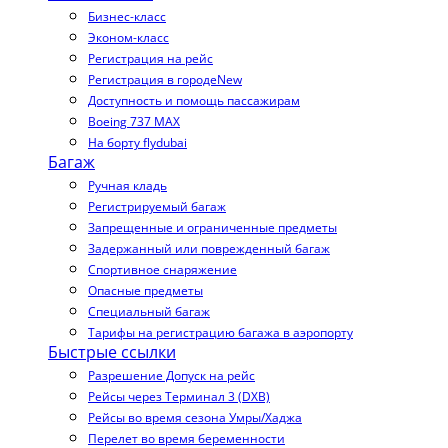
Бизнес-класс
Эконом-класс
Регистрация на рейс
Регистрация в городе
New
Доступность и помощь пассажирам
Boeing 737 MAX
На борту flydubai
Багаж
Ручная кладь
Регистрируемый багаж
Запрещенные и ограниченные предметы
Задержанный или поврежденный багаж
Спортивное снаряжение
Опасные предметы
Специальный багаж
Тарифы на регистрацию багажа в аэропорту
Быстрые ссылки
Разрешение Допуск на рейс
Рейсы через Терминал 3 (DXB)
Рейсы во время сезона Умры/Хаджа
Перелет во время беременности