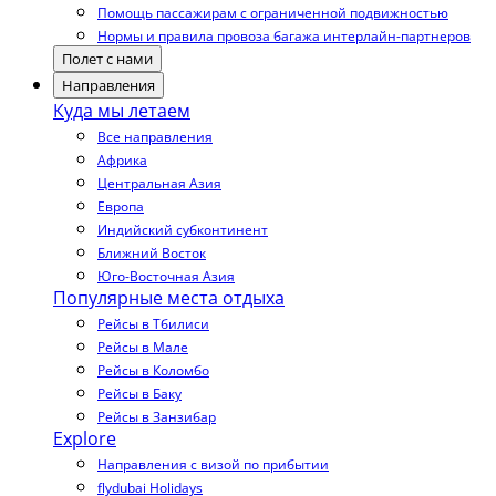
Помощь пассажирам с ограниченной подвижностью
Нормы и правила провоза багажа интерлайн-партнеров
Полет с нами
Направления
Куда мы летаем
Все направления
Африка
Центральная Азия
Европа
Индийский субконтинент
Ближний Восток
Юго-Восточная Азия
Популярные места отдыха
Рейсы в Тбилиси
Рейсы в Мале
Рейсы в Коломбо
Рейсы в Баку
Рейсы в Занзибар
Explore
Направления с визой по прибытии
flydubai Holidays