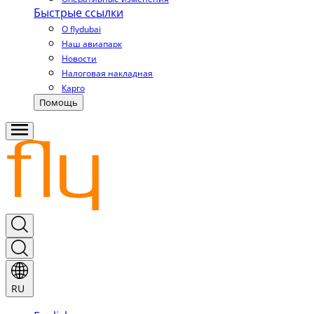
Быстрые ссылки
О flydubai
Наш авиапарк
Новости
Налоговая накладная
Карго
Помощь
RU