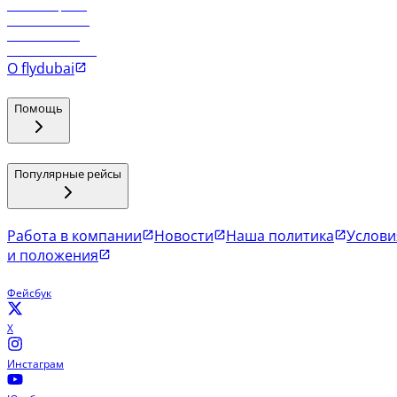
Рейсы в Эр-Рияд
Рейсы в Маскат
Рейсы в Мале
Рейсы в Коломбо
О flydubai
Помощь
Популярные рейсы
Работа в компании
Новости
Наша политика
Услови
и положения
Фейсбук
X
Инстаграм