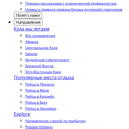
Помощь пассажирам с ограниченной подвижностью
Нормы и правила провоза багажа интерлайн-партнеров
Полет с нами
Направления
Куда мы летаем
Все направления
Африка
Центральная Азия
Европа
Индийский субконтинент
Ближний Восток
Юго-Восточная Азия
Популярные места отдыха
Рейсы в Тбилиси
Рейсы в Мале
Рейсы в Коломбо
Рейсы в Баку
Рейсы в Занзибар
Explore
Направления с визой по прибытии
flydubai Holidays