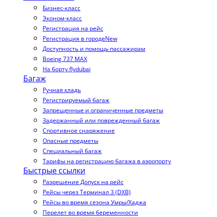
Бизнес-класс
Эконом-класс
Регистрация на рейс
Регистрация в городе
New
Доступность и помощь пассажирам
Boeing 737 MAX
На борту flydubai
Багаж
Ручная кладь
Регистрируемый багаж
Запрещенные и ограниченные предметы
Задержанный или поврежденный багаж
Спортивное снаряжение
Опасные предметы
Специальный багаж
Тарифы на регистрацию багажа в аэропорту
Быстрые ссылки
Разрешение Допуск на рейс
Рейсы через Терминал 3 (DXB)
Рейсы во время сезона Умры/Хаджа
Перелет во время беременности