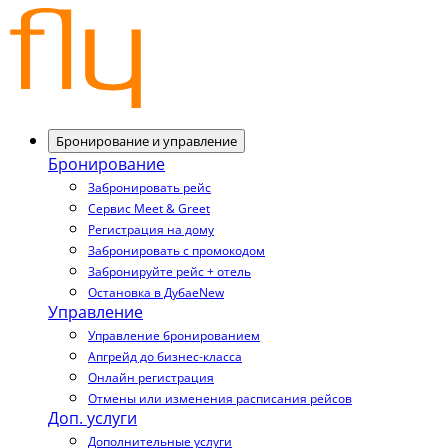
Бронирование и управление
Бронирование
Забронировать рейс
Сервис Meet & Greet
Регистрация на дому
Забронировать с промокодом
Забронируйте рейс + отель
Остановка в Дубае
New
Управление
Управление бронированием
Апгрейд до бизнес-класса
Онлайн регистрация
Отмены или изменения расписания рейсов
Доп. услуги
Дополнительные услуги