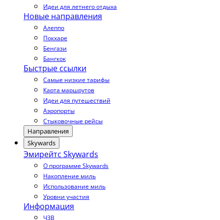
Идеи для летнего отдыха
Новые направления
Алеппо
Покхаре
Бенгази
Бангкок
Быстрые ссылки
Самые низкие тарифы
Карта маршрутов
Идеи для путешествий
Аэропорты
Стыковочные рейсы
Направления
Skywards
Эмирейтс Skywards
О программе Skywards
Накопление миль
Использование миль
Уровни участия
Информация
ЧЗВ