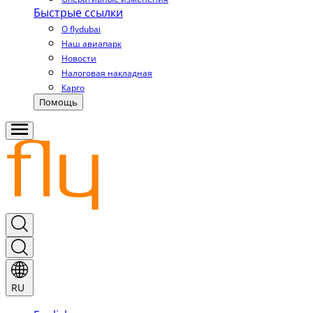
Быстрые ссылки
О flydubai
Наш авиапарк
Новости
Налоговая накладная
Карго
Помощь
RU