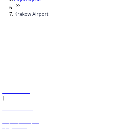
Krakow Airport
© flydubai 2026. Все права защищены.
Наша политика
|
Условия и положения
+971 600 54 44 45
Забронировать рейс
Предложения
Направления