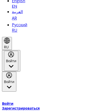
English
EN
العربية
AR
Русский
RU
RU
Войти
Войти
Добро пожаловать в Эмирейтс Skywards, программу лояльнос
авиакомпании Эмирейтс и теперь flydubai.
Войти
Зарегистрироваться