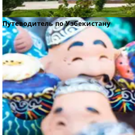
Путеводитель по Узбекистану
Узбекистан ― это главные ворота в Азию и самобытная страна
где современные достижения бок о бок соседствуют с
классической архитектурой. Здесь побывало множество
исследователей, географов и даже завоевателей и захватчиков
Бухара
,
Шахрисабз
и
Самарканд
― памятники всемирного
наследия ЮНЕСКО, которые могут многое рассказать о том, ка
прошлое Узбекистана сформировало его настоящее. Столица
страны
Ташкент
поражает обилием прекрасных мечетей,
минаретов, медресе, парков, фонтанов и музеев. Приезжайте 
древнюю Бухару
, расположенную на Великом шелковом
торговом пути. Здесь вы увидите более 140
достопримечательностей, таких как
цитадель Арк
,
мавзолей
Саманид
ов
и др. Посетите эту прекрасную страну вместе с
близкими или друзьями, и вы получите незабываемые
впечатления.