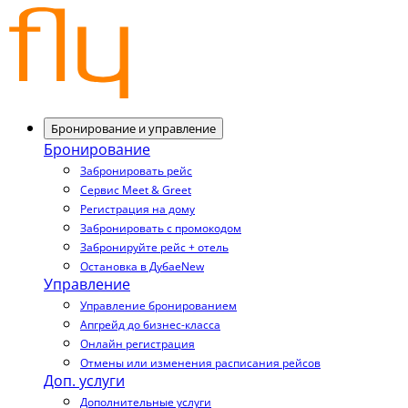
Бронирование и управление
Бронирование
Забронировать рейс
Сервис Meet & Greet
Регистрация на дому
Забронировать с промокодом
Забронируйте рейс + отель
Остановка в Дубае
New
Управление
Управление бронированием
Апгрейд до бизнес-класса
Онлайн регистрация
Отмены или изменения расписания рейсов
Доп. услуги
Дополнительные услуги