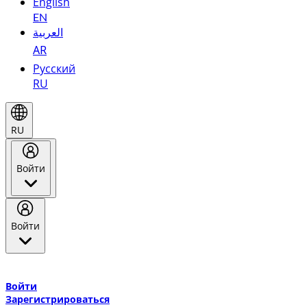
English
EN
العربية
AR
Русский
RU
RU
Войти
Войти
Добро пожаловать в Эмирейтс Skywards, программу лояльнос
авиакомпании Эмирейтс и теперь flydubai.
Войти
Зарегистрироваться