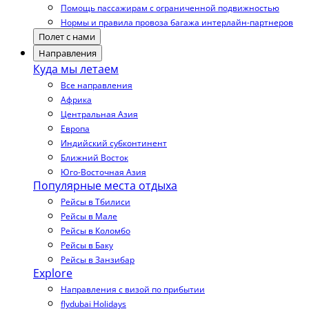
Помощь пассажирам с ограниченной подвижностью
Нормы и правила провоза багажа интерлайн-партнеров
Полет с нами
Направления
Куда мы летаем
Все направления
Африка
Центральная Азия
Европа
Индийский субконтинент
Ближний Восток
Юго-Восточная Азия
Популярные места отдыха
Рейсы в Тбилиси
Рейсы в Мале
Рейсы в Коломбо
Рейсы в Баку
Рейсы в Занзибар
Explore
Направления с визой по прибытии
flydubai Holidays