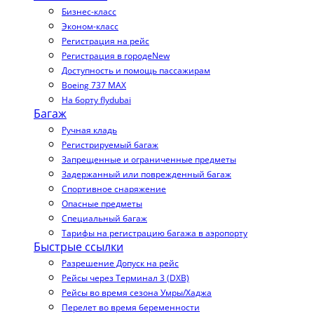
Бизнес-класс
Эконом-класс
Регистрация на рейс
Регистрация в городе
New
Доступность и помощь пассажирам
Boeing 737 MAX
На борту flydubai
Багаж
Ручная кладь
Регистрируемый багаж
Запрещенные и ограниченные предметы
Задержанный или поврежденный багаж
Спортивное снаряжение
Опасные предметы
Специальный багаж
Тарифы на регистрацию багажа в аэропорту
Быстрые ссылки
Разрешение Допуск на рейс
Рейсы через Терминал 3 (DXB)
Рейсы во время сезона Умры/Хаджа
Перелет во время беременности