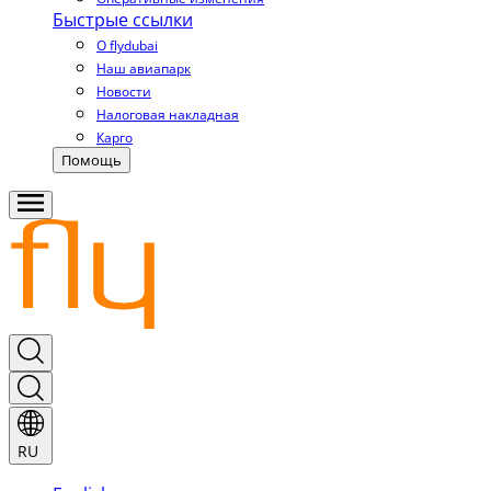
Быстрые ссылки
О flydubai
Наш авиапарк
Новости
Налоговая накладная
Карго
Помощь
RU