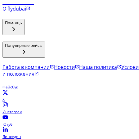
Рейсы в Коломбо
О flydubai
Помощь
Популярные рейсы
Работа в компании
Новости
Наша политика
Услови
и положения
Фейсбук
X
Инстаграм
Ютуб
Линкедин