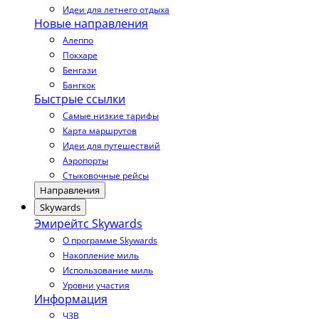
Идеи для летнего отдыха
Новые направления
Алеппо
Покхаре
Бенгази
Бангкок
Быстрые ссылки
Самые низкие тарифы
Карта маршрутов
Идеи для путешествий
Аэропорты
Стыковочные рейсы
Направления
Skywards
Эмирейтс Skywards
О программе Skywards
Накопление миль
Использование миль
Уровни участия
Информация
ЧЗВ