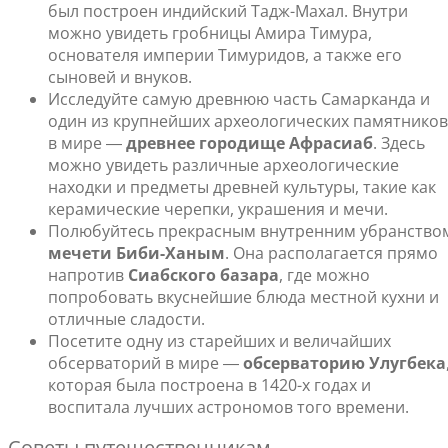
был построен индийский Тадж-Махал. Внутри
можно увидеть гробницы Амира Тимура,
основателя империи Тимуридов, а также его
сыновей и внуков.
Исследуйте самую древнюю часть Самарканда и
один из крупнейших археологических памятников
в мире ―
древнее городище Афрасиаб
. Здесь
можно увидеть различные археологические
находки и предметы древней культуры, такие как
керамические черепки, украшения и мечи.
Полюбуйтесь прекрасным внутренним убранство
мечети Биби-Ханым
. Она располагается прямо
напротив
Сиабского базара
, где можно
попробовать вкуснейшие блюда местной кухни и
отличные сладости.
Посетите одну из старейших и величайших
обсерваторий в мире ―
обсерваторию Улугбека
которая была построена в 1420-х годах и
воспитала лучших астрономов того времени.
Советы путешественникам