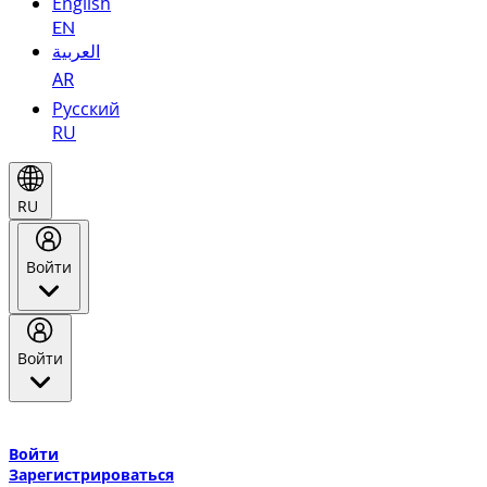
English
EN
العربية
AR
Русский
RU
RU
Войти
Войти
Добро пожаловать в Эмирейтс Skywards, программу лояльнос
авиакомпании Эмирейтс и теперь flydubai.
Войти
Зарегистрироваться