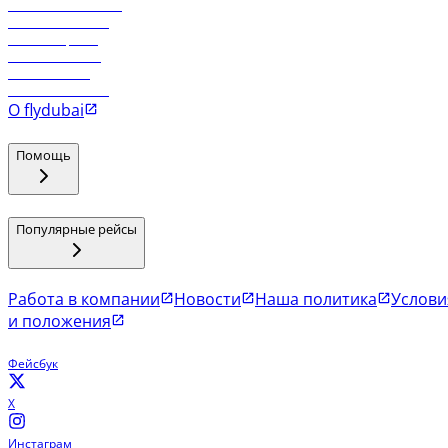
Работа в компании
Рейсы в Тбилиси
Рейсы в Эр-Рияд
Рейсы в Маскат
Рейсы в Мале
Рейсы в Коломбо
О flydubai
Помощь
Популярные рейсы
Работа в компании
Новости
Наша политика
Услови
и положения
Фейсбук
X
Инстаграм