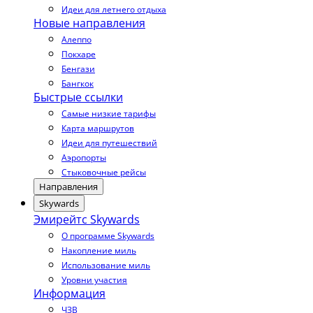
Идеи для летнего отдыха
Новые направления
Алеппо
Покхаре
Бенгази
Бангкок
Быстрые ссылки
Самые низкие тарифы
Карта маршрутов
Идеи для путешествий
Аэропорты
Стыковочные рейсы
Направления
Skywards
Эмирейтс Skywards
О программе Skywards
Накопление миль
Использование миль
Уровни участия
Информация
ЧЗВ