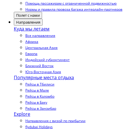
Помощь пассажирам с ограниченной подвижностью
Нормы и правила провоза багажа интерлайн-партнеров
Полет с нами
Направления
Куда мы летаем
Все направления
Африка
Центральная Азия
Европа
Индийский субконтинент
Ближний Восток
Юго-Восточная Азия
Популярные места отдыха
Рейсы в Тбилиси
Рейсы в Мале
Рейсы в Коломбо
Рейсы в Баку
Рейсы в Занзибар
Explore
Направления с визой по прибытии
flydubai Holidays