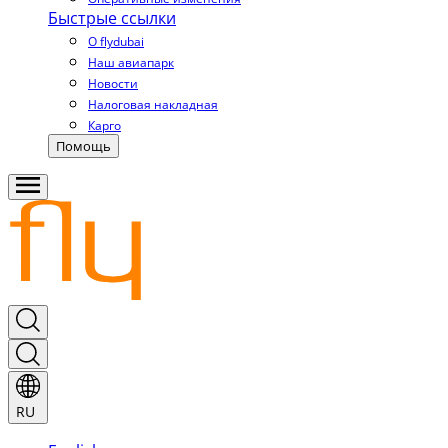
Быстрые ссылки
О flydubai
Наш авиапарк
Новости
Налоговая накладная
Карго
Помощь
RU