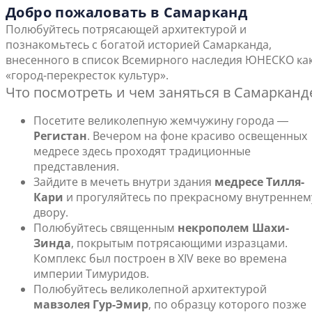
Добро пожаловать в Самарканд
Полюбуйтесь потрясающей архитектурой и
познакомьтесь с богатой историей Самарканда,
внесенного в список Всемирного наследия ЮНЕСКО ка
«город-перекресток культур».
Что посмотреть и чем заняться в Самарканд
Посетите великолепную жемчужину города ―
Регистан
. Вечером на фоне красиво освещенных
медресе здесь проходят традиционные
представления.
Зайдите в мечеть внутри здания
медресе Тилля-
Кари
и прогуляйтесь по прекрасному внутреннем
двору.
Полюбуйтесь священным
некрополем Шахи-
Зинда
, покрытым потрясающими изразцами.
Комплекс был построен в XIV веке во времена
империи Тимуридов.
Полюбуйтесь великолепной архитектурой
мавзолея Гур-Эмир
, по образцу которого позже