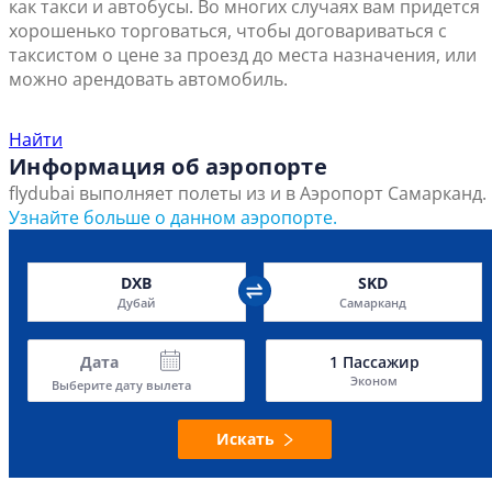
как такси и автобусы. Во многих случаях вам придется
хорошенько торговаться, чтобы договариваться с
таксистом о цене за проезд до места назначения, или
можно арендовать автомобиль.
Найти ближайший офис продаж
Найти
Информация об аэропорте
flydubai выполняет полеты из и в Аэропорт Самарканд.
Узнайте больше о данном аэропорте.
DXB
SKD
Дубай
Самарканд
Дата
1
Пассажир
Эконом
Выберите дату вылета
Искать