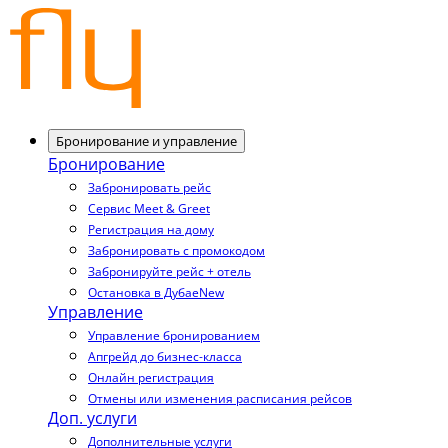
Бронирование и управление
Бронирование
Забронировать рейс
Сервис Meet & Greet
Регистрация на дому
Забронировать с промокодом
Забронируйте рейс + отель
Остановка в Дубае
New
Управление
Управление бронированием
Апгрейд до бизнес-класса
Онлайн регистрация
Отмены или изменения расписания рейсов
Доп. услуги
Дополнительные услуги