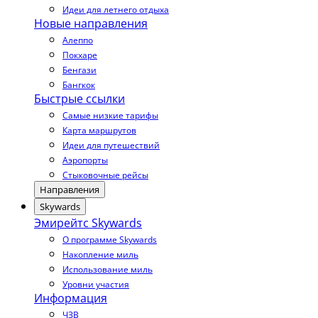
Идеи для летнего отдыха
Новые направления
Алеппо
Покхаре
Бенгази
Бангкок
Быстрые ссылки
Самые низкие тарифы
Карта маршрутов
Идеи для путешествий
Аэропорты
Стыковочные рейсы
Направления
Skywards
Эмирейтс Skywards
О программе Skywards
Накопление миль
Использование миль
Уровни участия
Информация
ЧЗВ