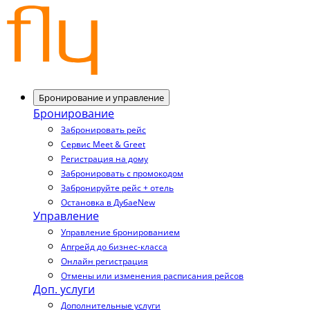
Бронирование и управление
Бронирование
Забронировать рейс
Сервис Meet & Greet
Регистрация на дому
Забронировать с промокодом
Забронируйте рейс + отель
Остановка в Дубае
New
Управление
Управление бронированием
Апгрейд до бизнес-класса
Онлайн регистрация
Отмены или изменения расписания рейсов
Доп. услуги
Дополнительные услуги