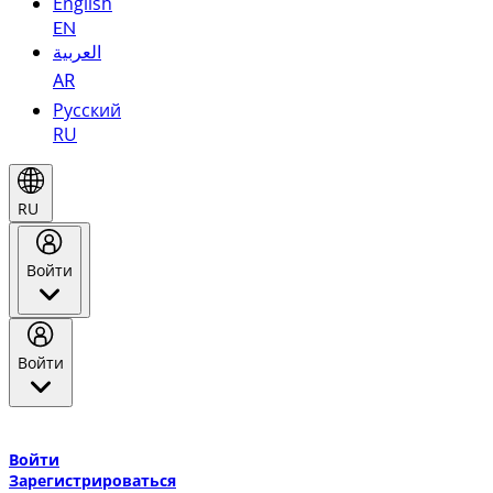
English
EN
العربية
AR
Русский
RU
RU
Войти
Войти
Добро пожаловать в Эмирейтс Skywards, программу лояльнос
авиакомпании Эмирейтс и теперь flydubai.
Войти
Зарегистрироваться