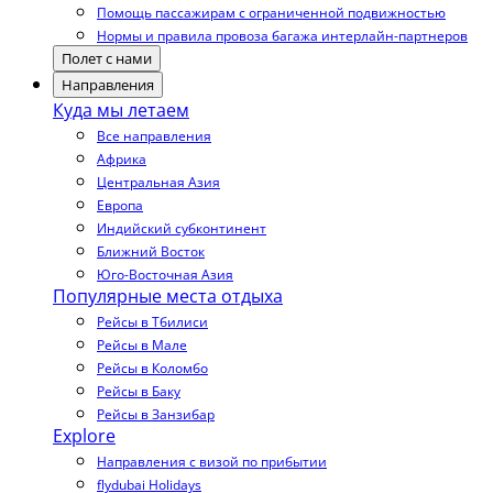
Помощь пассажирам с ограниченной подвижностью
Нормы и правила провоза багажа интерлайн-партнеров
Полет с нами
Направления
Куда мы летаем
Все направления
Африка
Центральная Азия
Европа
Индийский субконтинент
Ближний Восток
Юго-Восточная Азия
Популярные места отдыха
Рейсы в Тбилиси
Рейсы в Мале
Рейсы в Коломбо
Рейсы в Баку
Рейсы в Занзибар
Explore
Направления с визой по прибытии
flydubai Holidays