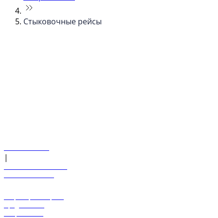
Стыковочные рейсы
© flydubai 2026. Все права защищены.
Наша политика
|
Условия и положения
+971 600 54 44 45
Забронировать рейс
Предложения
Направления