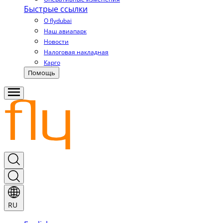
Быстрые ссылки
О flydubai
Наш авиапарк
Новости
Налоговая накладная
Карго
Помощь
RU