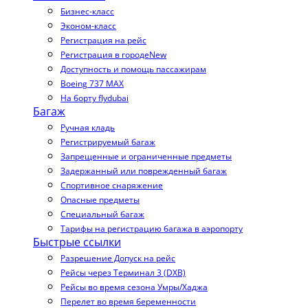
Бизнес-класс
Эконом-класс
Регистрация на рейс
Регистрация в городе
New
Доступность и помощь пассажирам
Boeing 737 MAX
На борту flydubai
Багаж
Ручная кладь
Регистрируемый багаж
Запрещенные и ограниченные предметы
Задержанный или поврежденный багаж
Спортивное снаряжение
Опасные предметы
Специальный багаж
Тарифы на регистрацию багажа в аэропорту
Быстрые ссылки
Разрешение Допуск на рейс
Рейсы через Терминал 3 (DXB)
Рейсы во время сезона Умры/Хаджа
Перелет во время беременности