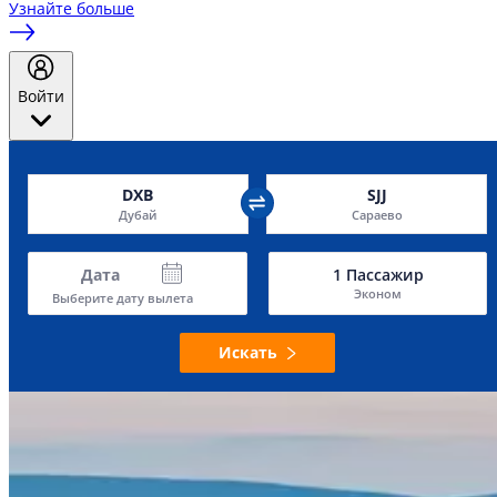
Узнайте больше
Войти
DXB
SJJ
Дубай
Сараево
Дата
1
Пассажир
Эконом
Выберите дату вылета
Искать