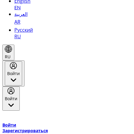
English
EN
العربية
AR
Русский
RU
RU
Войти
Войти
Добро пожаловать в Эмирейтс Skywards, программу лояльнос
авиакомпании Эмирейтс и теперь flydubai.
Войти
Зарегистрироваться