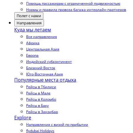
Помощь пассажирам с ограниченной подвижностью
Нормы и правила провоза багажа интерлайн-партнеров
Полет с нами
Направления
Куда мы летаем
Все направления
Африка
Центральная Азия
Европа
Индийский субконтинент
Ближний Восток
Юго-Восточная Азия
Популярные места отдыха
Рейсы в Тбилиси
Рейсы в Мале
Рейсы в Коломбо
Рейсы в Баку
Рейсы в Занзибар
Explore
Направления с визой по прибытии
flydubai Holidays