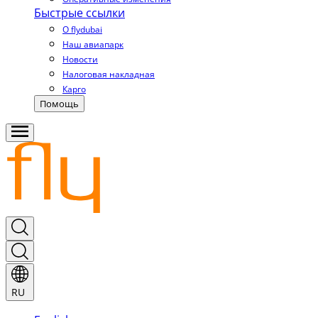
Быстрые ссылки
О flydubai
Наш авиапарк
Новости
Налоговая накладная
Карго
Помощь
RU