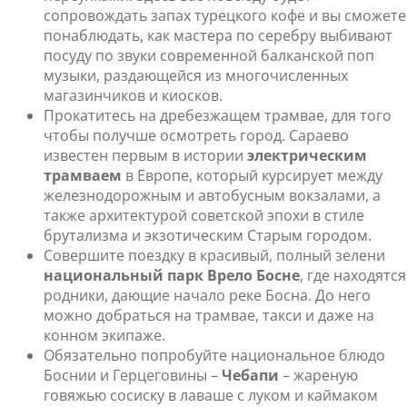
сопровождать запах турецкого кофе и вы сможете
понаблюдать, как мастера по серебру выбивают
посуду по звуки современной балканской поп
музыки, раздающейся из многочисленных
магазинчиков и киосков.
Прокатитесь на дребезжащем трамвае, для того
чтобы получше осмотреть город. Сараево
известен первым в истории
электрическим
трамваем
в Европе, который курсирует между
железнодорожным и автобусным вокзалами, а
также архитектурой советской эпохи в стиле
брутализма и экзотическим Старым городом.
Совершите поездку в красивый, полный зелени
национальный парк Врело Босне
, где находятся
родники, дающие начало реке Босна. До него
можно добраться на трамвае, такси и даже на
конном экипаже.
Обязательно попробуйте национальное блюдо
Боснии и Герцеговины –
Чебапи
– жареную
говяжью сосиску в лаваше с луком и каймаком