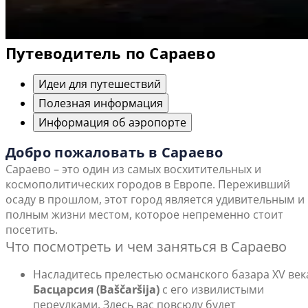
Путеводитель по Сараево
Идеи для путешествий
Полезная информация
Информация об аэропорте
Добро пожаловать в Сараево
Сараево – это один из самых восхитительных и
космополитических городов в Европе. Переживший
осаду в прошлом, этот город является удивительным и
полным жизни местом, которое непременно стоит
посетить.
Что посмотреть и чем заняться в Сараево
Насладитесь прелестью османского базара XV век
Басцарсия (Baščaršija)
с его извилистыми
переулками. Здесь вас повсюду будет