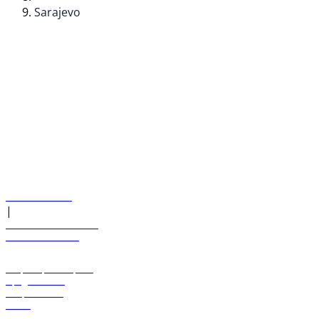
Sarajevo
© flydubai 2026. Все права защищены.
Наша политика
|
Условия и положения
+971 600 54 44 45
Забронировать рейс
Предложения
Направления
Багаж
Помощь