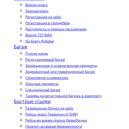
Бизнес-класс
Эконом-класс
Регистрация на рейс
Регистрация в городе
New
Доступность и помощь пассажирам
Boeing 737 MAX
На борту flydubai
Багаж
Ручная кладь
Регистрируемый багаж
Запрещенные и ограниченные предметы
Задержанный или поврежденный багаж
Спортивное снаряжение
Опасные предметы
Специальный багаж
Тарифы на регистрацию багажа в аэропорту
Быстрые ссылки
Разрешение Допуск на рейс
Рейсы через Терминал 3 (DXB)
Рейсы во время сезона Умры/Хаджа
Перелет во время беременности