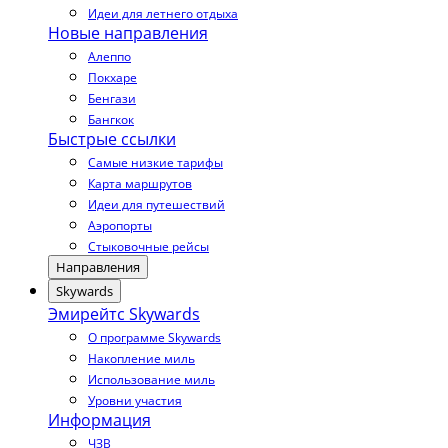
Идеи для летнего отдыха
Новые направления
Алеппо
Покхаре
Бенгази
Бангкок
Быстрые ссылки
Самые низкие тарифы
Карта маршрутов
Идеи для путешествий
Аэропорты
Стыковочные рейсы
Направления
Skywards
Эмирейтс Skywards
О программе Skywards
Накопление миль
Использование миль
Уровни участия
Информация
ЧЗВ