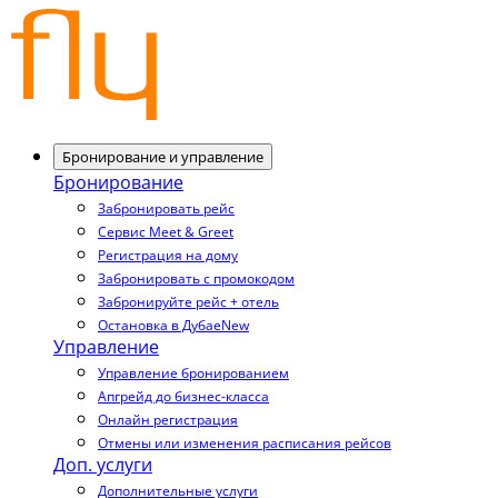
Бронирование и управление
Бронирование
Забронировать рейс
Сервис Meet & Greet
Регистрация на дому
Забронировать с промокодом
Забронируйте рейс + отель
Остановка в Дубае
New
Управление
Управление бронированием
Апгрейд до бизнес-класса
Онлайн регистрация
Отмены или изменения расписания рейсов
Доп. услуги
Дополнительные услуги