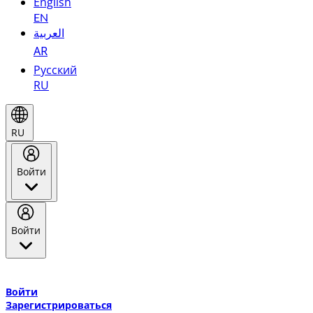
English
EN
العربية
AR
Русский
RU
RU
Войти
Войти
Добро пожаловать в Эмирейтс Skywards, программу лояльнос
авиакомпании Эмирейтс и теперь flydubai.
Войти
Зарегистрироваться