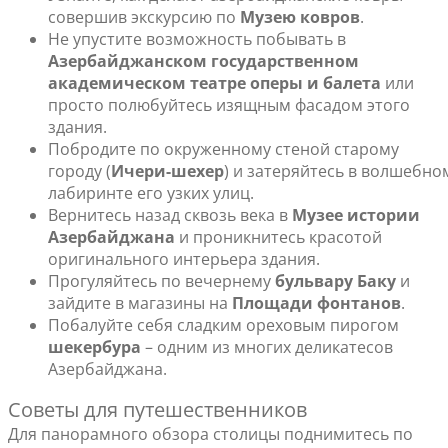
совершив экскурсию по
Музею ковров
.
Не упустите возможность побывать в
Азербайджанском государственном
академическом театре оперы и балета
или
просто полюбуйтесь изящным фасадом этого
здания.
Побродите по окруженному стеной старому
городу (
Ичери-шехер
) и затеряйтесь в волшебно
лабиринте его узких улиц.
Вернитесь назад сквозь века в
Музее истории
Азербайджана
и проникнитесь красотой
оригинального интерьера здания.
Прогуляйтесь по вечернему
бульвару Баку
и
зайдите в магазины на
Площади фонтанов
.
Побалуйте себя сладким ореховым пирогом
шекербура
– одним из многих деликатесов
Азербайджана.
Советы для путешественников
Для панорамного обзора столицы поднимитесь по