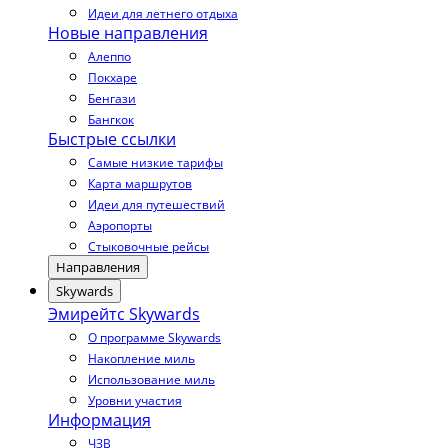
Идеи для летнего отдыха
Новые направления
Алеппо
Покхаре
Бенгази
Бангкок
Быстрые ссылки
Самые низкие тарифы
Карта маршрутов
Идеи для путешествий
Аэропорты
Стыковочные рейсы
Направления
Skywards
Эмирейтс Skywards
О программе Skywards
Накопление миль
Использование миль
Уровни участия
Информация
ЧЗВ