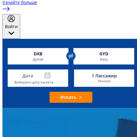
Узнайте больше
Войти
DXB
GYD
Дубай
Баку
Дата
1
Пассажир
Эконом
Выберите дату вылета
Искать