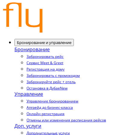
Бронирование и управление
Бронирование
Забронировать рейс
Сервис Meet & Greet
Регистрация на дому
Забронировать с промокодом
Забронируйте рейс + отель
Остановка в Дубае
New
Управление
Управление бронированием
Апгрейд до бизнес-класса
Онлайн регистрация
Отмены или изменения расписания рейсов
Доп. услуги
Дополнительные услуги