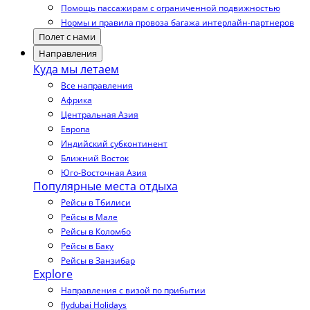
Помощь пассажирам с ограниченной подвижностью
Нормы и правила провоза багажа интерлайн-партнеров
Полет с нами
Направления
Куда мы летаем
Все направления
Африка
Центральная Азия
Европа
Индийский субконтинент
Ближний Восток
Юго-Восточная Азия
Популярные места отдыха
Рейсы в Тбилиси
Рейсы в Мале
Рейсы в Коломбо
Рейсы в Баку
Рейсы в Занзибар
Explore
Направления с визой по прибытии
flydubai Holidays