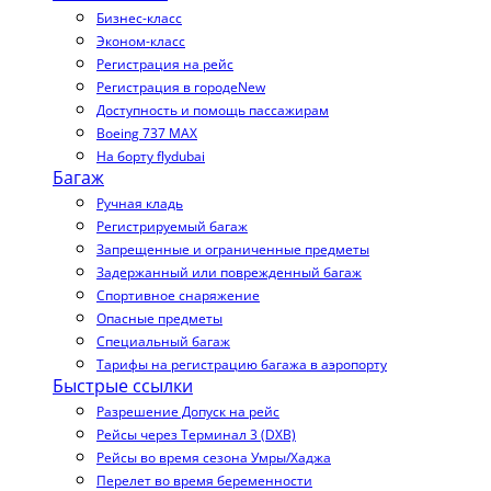
Бизнес-класс
Эконом-класс
Регистрация на рейс
Регистрация в городе
New
Доступность и помощь пассажирам
Boeing 737 MAX
На борту flydubai
Багаж
Ручная кладь
Регистрируемый багаж
Запрещенные и ограниченные предметы
Задержанный или поврежденный багаж
Спортивное снаряжение
Опасные предметы
Специальный багаж
Тарифы на регистрацию багажа в аэропорту
Быстрые ссылки
Разрешение Допуск на рейс
Рейсы через Терминал 3 (DXB)
Рейсы во время сезона Умры/Хаджа
Перелет во время беременности