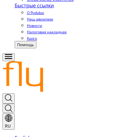
Быстрые ссылки
О flydubai
Наш авиапарк
Новости
Налоговая накладная
Карго
Помощь
RU