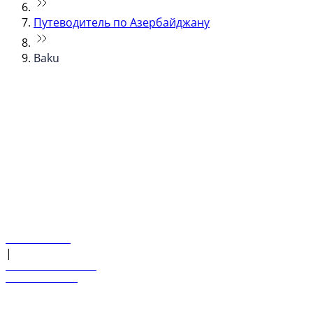
Путеводитель по Азербайджану
Baku
© flydubai 2026. Все права защищены.
Наша политика
|
Условия и положения
+971 600 54 44 45
Забронировать рейс