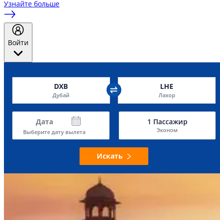
Узнайте больше
Войти
DXB
LHE
Дубай
Лахор
Дата
1
Пассажир
Эконом
Выберите дату вылета
Искать