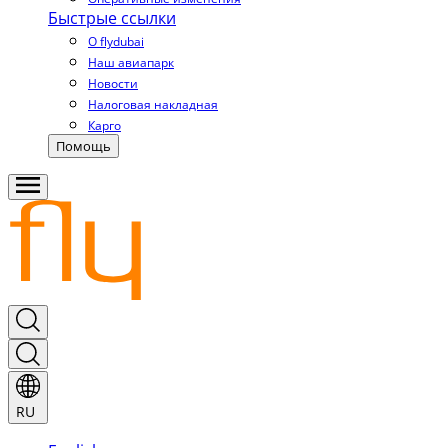
Быстрые ссылки
О flydubai
Наш авиапарк
Новости
Налоговая накладная
Карго
Помощь
RU