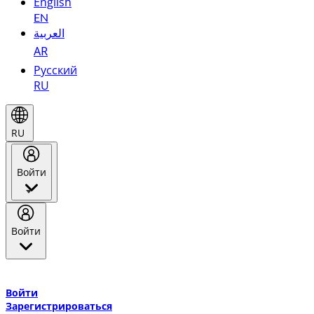
English
EN
العربية
AR
Русский
RU
RU
Войти
Войти
Добро пожаловать в Эмирейтс Skywards, программу лояльнос
авиакомпании Эмирейтс и теперь flydubai.
Войти
Зарегистрироваться