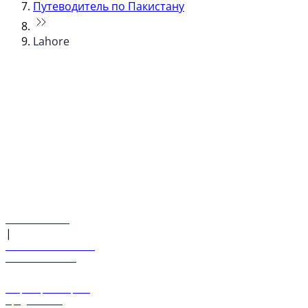
Путеводитель по Пакистану
Lahore
© flydubai 2026. Все права защищены.
Наша политика
|
Условия и положения
+971 600 54 44 45
Забронировать рейс
Предложения