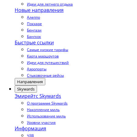
Идеи для летнего отдыха
Новые направления
Алеппо
Покхаре
Бенгази
Бангкок
Быстрые ссылки
Самые низкие тарифы
Карта маршрутов
Идеи для путешествий
Аэропорты
Стыковочные рейсы
Направления
Skywards
Эмирейтс Skywards
О программе Skywards
Накопление миль
Использование миль
Уровни участия
Информация
ЧЗВ