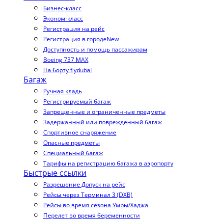
Бизнес-класс
Эконом-класс
Регистрация на рейс
Регистрация в городе
New
Доступность и помощь пассажирам
Boeing 737 MAX
На борту flydubai
Багаж
Ручная кладь
Регистрируемый багаж
Запрещенные и ограниченные предметы
Задержанный или поврежденный багаж
Спортивное снаряжение
Опасные предметы
Специальный багаж
Тарифы на регистрацию багажа в аэропорту
Быстрые ссылки
Разрешение Допуск на рейс
Рейсы через Терминал 3 (DXB)
Рейсы во время сезона Умры/Хаджа
Перелет во время беременности