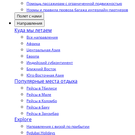
Помощь пассажирам с ограниченной подвижностью
Нормы и правила провоза багажа интерлайн-партнеров
Полет с нами
Направления
Куда мы летаем
Все направления
Африка
Центральная Азия
Европа
Индийский субконтинент
Ближний Восток
Юго-Восточная Азия
Популярные места отдыха
Рейсы в Тбилиси
Рейсы в Мале
Рейсы в Коломбо
Рейсы в Баку
Рейсы в Занзибар
Explore
Направления с визой по прибытии
flydubai Holidays