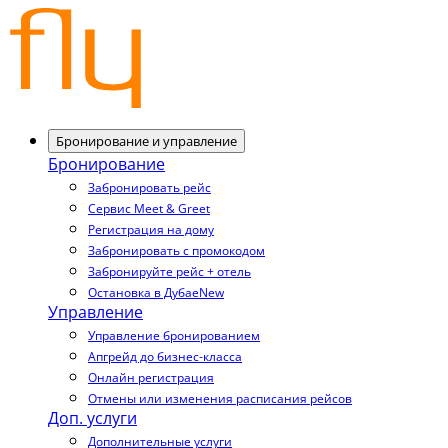
Бронирование и управление
Бронирование
Забронировать рейс
Сервис Meet & Greet
Регистрация на дому
Забронировать с промокодом
Забронируйте рейс + отель
Остановка в Дубае
New
Управление
Управление бронированием
Апгрейд до бизнес-класса
Онлайн регистрация
Отмены или изменения расписания рейсов
Доп. услуги
Дополнительные услуги