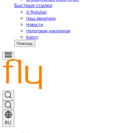
Быстрые ссылки
О flydubai
Наш авиапарк
Новости
Налоговая накладная
Карго
Помощь
RU