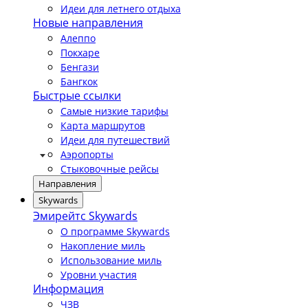
Идеи для летнего отдыха
Новые направления
Алеппо
Покхаре
Бенгази
Бангкок
Быстрые ссылки
Самые низкие тарифы
Карта маршрутов
Идеи для путешествий
Аэропорты
Стыковочные рейсы
Направления
Skywards
Эмирейтс Skywards
О программе Skywards
Накопление миль
Использование миль
Уровни участия
Информация
ЧЗВ