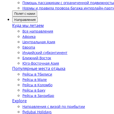
Помощь пассажирам с ограниченной подвижност
Нормы и правила провоза багажа интерлайн-парт
Полет с нами
Направления
Куда мы летаем
Все направления
Африка
Центральная Азия
Европа
Индийский субконтинент
Ближний Восток
Юго-Восточная Азия
Популярные места отдыха
Рейсы в Тбилиси
Рейсы в Мале
Рейсы в Коломбо
Рейсы в Баку
Рейсы в Занзибар
Explore
Направления с визой по прибытии
flydubai Holidays