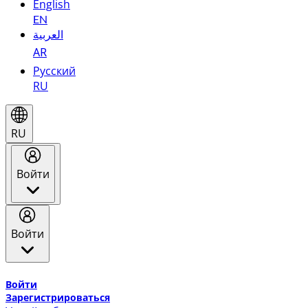
English
EN
العربية
AR
Русский
RU
RU
Войти
Войти
Добро пожаловать в Эмирейтс Skywards, программу лоя
Войти
Зарегистрироваться