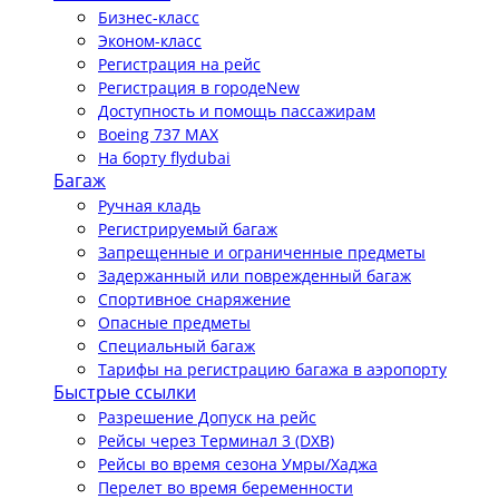
Бизнес-класс
Эконом-класс
Регистрация на рейс
Регистрация в городе
New
Доступность и помощь пассажирам
Boeing 737 MAX
На борту flydubai
Багаж
Ручная кладь
Регистрируемый багаж
Запрещенные и ограниченные предметы
Задержанный или поврежденный багаж
Спортивное снаряжение
Опасные предметы
Специальный багаж
Тарифы на регистрацию багажа в аэропорту
Быстрые ссылки
Разрешение Допуск на рейс
Рейсы через Терминал 3 (DXB)
Рейсы во время сезона Умры/Хаджа
Перелет во время беременности