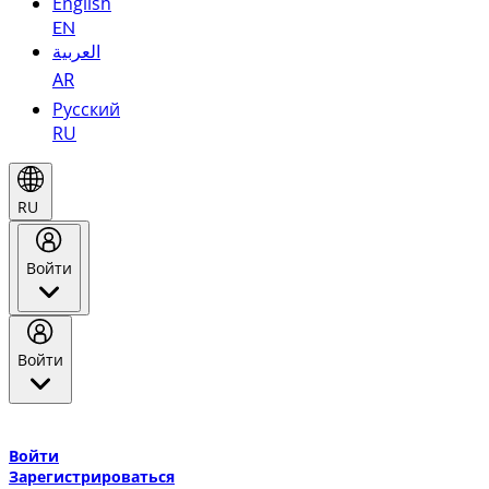
English
EN
العربية
AR
Русский
RU
RU
Войти
Войти
Добро пожаловать в Эмирейтс Skywards, программу лояльнос
авиакомпании Эмирейтс и теперь flydubai.
Войти
Зарегистрироваться