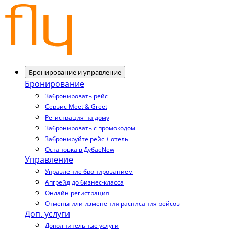
Бронирование и управление
Бронирование
Забронировать рейс
Сервис Meet & Greet
Регистрация на дому
Забронировать с промокодом
Забронируйте рейс + отель
Остановка в Дубае
New
Управление
Управление бронированием
Апгрейд до бизнес-класса
Онлайн регистрация
Отмены или изменения расписания рейсов
Доп. услуги
Дополнительные услуги