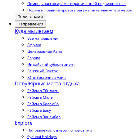
Помощь пассажирам с ограниченной подвижностью
Нормы и правила провоза багажа интерлайн-партнеров
Полет с нами
Направления
Куда мы летаем
Все направления
Африка
Центральная Азия
Европа
Индийский субконтинент
Ближний Восток
Юго-Восточная Азия
Популярные места отдыха
Рейсы в Тбилиси
Рейсы в Мале
Рейсы в Коломбо
Рейсы в Баку
Рейсы в Занзибар
Explore
Направления с визой по прибытии
flydubai Holidays