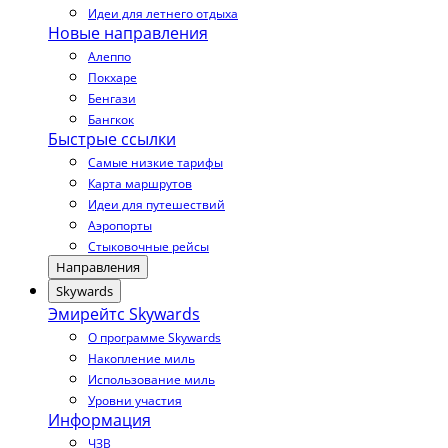
Идеи для летнего отдыха
Новые направления
Алеппо
Покхаре
Бенгази
Бангкок
Быстрые ссылки
Самые низкие тарифы
Карта маршрутов
Идеи для путешествий
Аэропорты
Стыковочные рейсы
Направления
Skywards
Эмирейтс Skywards
О программе Skywards
Накопление миль
Использование миль
Уровни участия
Информация
ЧЗВ