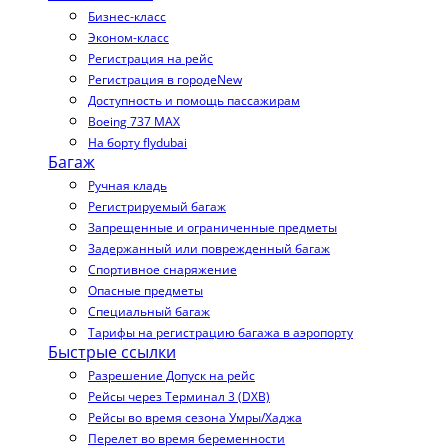
Бизнес-класс
Эконом-класс
Регистрация на рейс
Регистрация в городе
New
Доступность и помощь пассажирам
Boeing 737 MAX
На борту flydubai
Багаж
Ручная кладь
Регистрируемый багаж
Запрещенные и ограниченные предметы
Задержанный или поврежденный багаж
Спортивное снаряжение
Опасные предметы
Специальный багаж
Тарифы на регистрацию багажа в аэропорту
Быстрые ссылки
Разрешение Допуск на рейс
Рейсы через Терминал 3 (DXB)
Рейсы во время сезона Умры/Хаджа
Перелет во время беременности