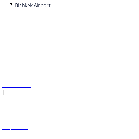
Bishkek Airport
© flydubai 2026. Все права защищены.
Наша политика
|
Условия и положения
+971 600 54 44 45
Забронировать рейс
Предложения
Направления
Багаж
Помощь