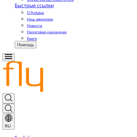
Быстрые ссылки
О flydubai
Наш авиапарк
Новости
Налоговая накладная
Карго
Помощь
RU