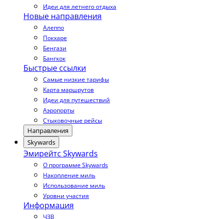
Идеи для летнего отдыха
Новые направления
Алеппо
Покхаре
Бенгази
Бангкок
Быстрые ссылки
Самые низкие тарифы
Карта маршрутов
Идеи для путешествий
Аэропорты
Стыковочные рейсы
Направления
Skywards
Эмирейтс Skywards
О программе Skywards
Накопление миль
Использование миль
Уровни участия
Информация
ЧЗВ