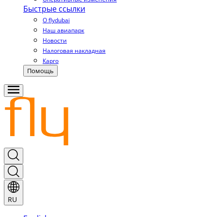
Быстрые ссылки
О flydubai
Наш авиапарк
Новости
Налоговая накладная
Карго
Помощь
RU