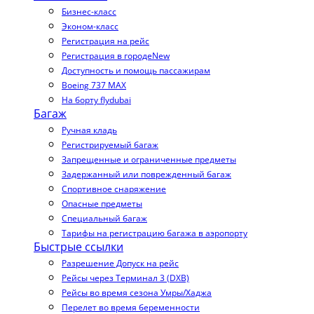
Бизнес-класс
Эконом-класс
Регистрация на рейс
Регистрация в городе
New
Доступность и помощь пассажирам
Boeing 737 MAX
На борту flydubai
Багаж
Ручная кладь
Регистрируемый багаж
Запрещенные и ограниченные предметы
Задержанный или поврежденный багаж
Спортивное снаряжение
Опасные предметы
Специальный багаж
Тарифы на регистрацию багажа в аэропорту
Быстрые ссылки
Разрешение Допуск на рейс
Рейсы через Терминал 3 (DXB)
Рейсы во время сезона Умры/Хаджа
Перелет во время беременности