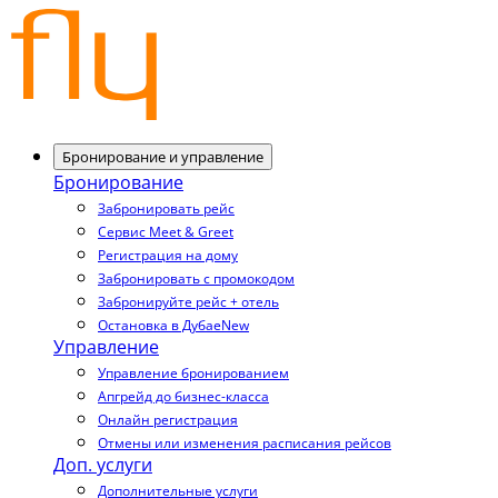
Бронирование и управление
Бронирование
Забронировать рейс
Сервис Meet & Greet
Регистрация на дому
Забронировать с промокодом
Забронируйте рейс + отель
Остановка в Дубае
New
Управление
Управление бронированием
Апгрейд до бизнес-класса
Онлайн регистрация
Отмены или изменения расписания рейсов
Доп. услуги
Дополнительные услуги