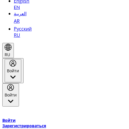
English
EN
العربية
AR
Русский
RU
RU
Войти
Войти
Добро пожаловать в Эмирейтс Skywards, программу лояльнос
авиакомпании Эмирейтс и теперь flydubai.
Войти
Зарегистрироваться