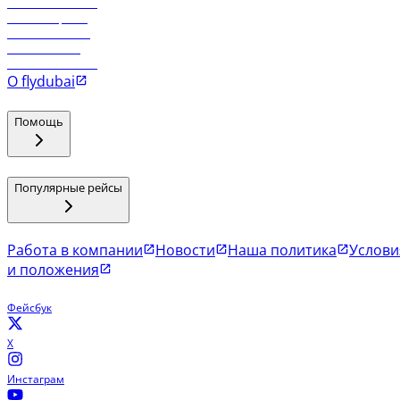
Рейсы в Тбилиси
Рейсы в Эр-Рияд
Рейсы в Маскат
Рейсы в Мале
Рейсы в Коломбо
О flydubai
Помощь
Популярные рейсы
Работа в компании
Новости
Наша политика
Услови
и положения
Фейсбук
X
Инстаграм