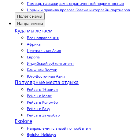
Помощь пассажирам с ограниченной подвижностью
Нормы и правила провоза багажа интерлайн-партнеров
Полет с нами
Направления
Куда мы летаем
Все направления
Африка
Центральная Азия
Европа
Индийский субконтинент
Ближний Восток
Юго-Восточная Азия
Популярные места отдыха
Рейсы в Тбилиси
Рейсы в Мале
Рейсы в Коломбо
Рейсы в Баку
Рейсы в Занзибар
Explore
Направления с визой по прибытии
flydubai Holidays