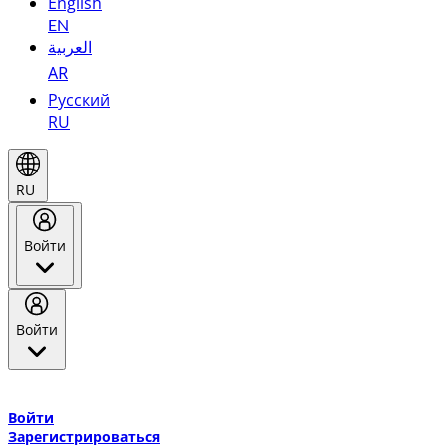
English
EN
العربية
AR
Русский
RU
RU
Войти
Войти
Добро пожаловать в Эмирейтс Skywards, программу лояльнос
авиакомпании Эмирейтс и теперь flydubai.
Войти
Зарегистрироваться