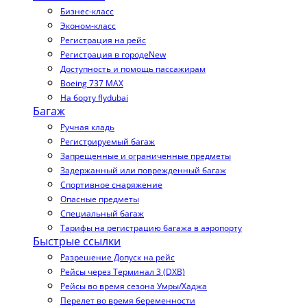
Бизнес-класс
Эконом-класс
Регистрация на рейс
Регистрация в городе
New
Доступность и помощь пассажирам
Boeing 737 MAX
На борту flydubai
Багаж
Ручная кладь
Регистрируемый багаж
Запрещенные и ограниченные предметы
Задержанный или поврежденный багаж
Спортивное снаряжение
Опасные предметы
Специальный багаж
Тарифы на регистрацию багажа в аэропорту
Быстрые ссылки
Разрешение Допуск на рейс
Рейсы через Терминал 3 (DXB)
Рейсы во время сезона Умры/Хаджа
Перелет во время беременности