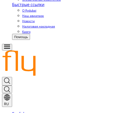
Быстрые ссылки
О flydubai
Наш авиапарк
Новости
Налоговая накладная
Карго
Помощь
RU