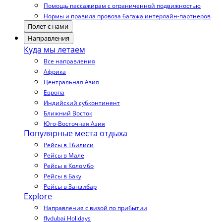
Помощь пассажирам с ограниченной подвижностью
Нормы и правила провоза багажа интерлайн-партнеров
Полет с нами
Направления
Куда мы летаем
Все направления
Африка
Центральная Азия
Европа
Индийский субконтинент
Ближний Восток
Юго-Восточная Азия
Популярные места отдыха
Рейсы в Тбилиси
Рейсы в Мале
Рейсы в Коломбо
Рейсы в Баку
Рейсы в Занзибар
Explore
Направления с визой по прибытии
flydubai Holidays