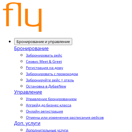
Бронирование и управление
Бронирование
Забронировать рейс
Сервис Meet & Greet
Регистрация на дому
Забронировать с промокодом
Забронируйте рейс + отель
Остановка в Дубае
New
Управление
Управление бронированием
Апгрейд до бизнес-класса
Онлайн регистрация
Отмены или изменения расписания рейсов
Доп. услуги
Дополнительные услуги