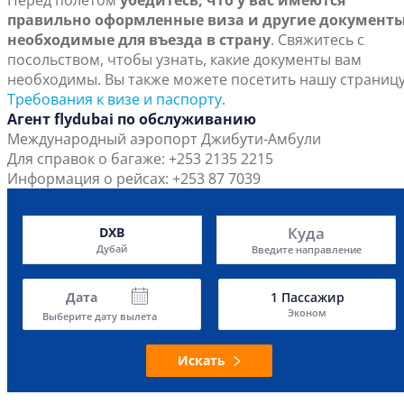
Перед полетом
убедитесь, что у вас имеются
правильно оформленные виза и другие документы
необходимые для въезда в страну
. Свяжитесь с
посольством, чтобы узнать, какие документы вам
необходимы. Вы также можете посетить нашу страниц
Требования к визе и паспорту
.
Агент flydubai по обслуживанию
Международный аэропорт Джибути-Амбули
Для справок о багаже: +253 2135 2215
Информация о рейсах: +253 87 7039
Куда
DXB
Дубай
Введите направление
Дата
1
Пассажир
Эконом
Выберите дату вылета
Искать