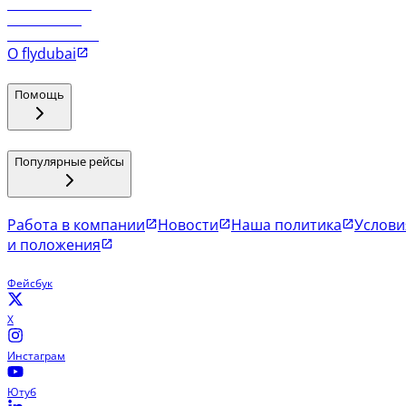
Рейсы в Маскат
Рейсы в Мале
Рейсы в Коломбо
О flydubai
Помощь
Популярные рейсы
Работа в компании
Новости
Наша политика
Услови
и положения
Фейсбук
X
Инстаграм
Ютуб