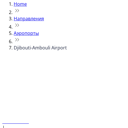
Home
Направления
Аэропорты
Djibouti-Ambouli Airport
© flydubai 2026. Все права защищены.
Наша политика
|