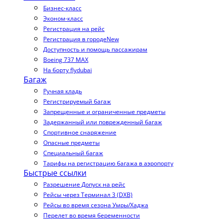
Бизнес-класс
Эконом-класс
Регистрация на рейс
Регистрация в городе
New
Доступность и помощь пассажирам
Boeing 737 MAX
На борту flydubai
Багаж
Ручная кладь
Регистрируемый багаж
Запрещенные и ограниченные предметы
Задержанный или поврежденный багаж
Спортивное снаряжение
Опасные предметы
Специальный багаж
Тарифы на регистрацию багажа в аэропорту
Быстрые ссылки
Разрешение Допуск на рейс
Рейсы через Терминал 3 (DXB)
Рейсы во время сезона Умры/Хаджа
Перелет во время беременности