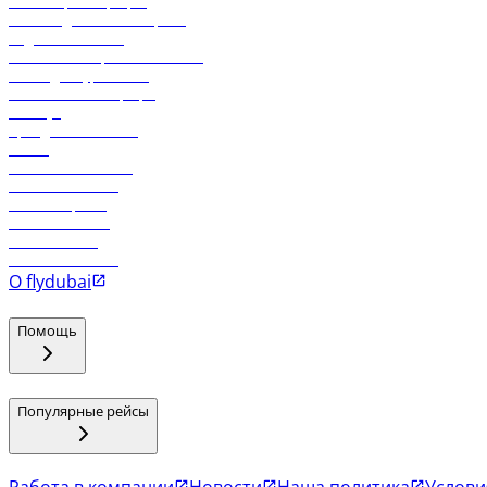
Онлайн-регистрация
Часто задаваемые вопросы
Отдел снабжения
Реклама на бортовой системе
Логин для турагентов
Самые низкие тарифы
Holidays
Аренда автомобиля
Отели
Работа в компании
Рейсы в Тбилиси
Рейсы в Эр-Рияд
Рейсы в Маскат
Рейсы в Мале
Рейсы в Коломбо
О flydubai
Помощь
Популярные рейсы
Работа в компании
Новости
Наша политика
Услови