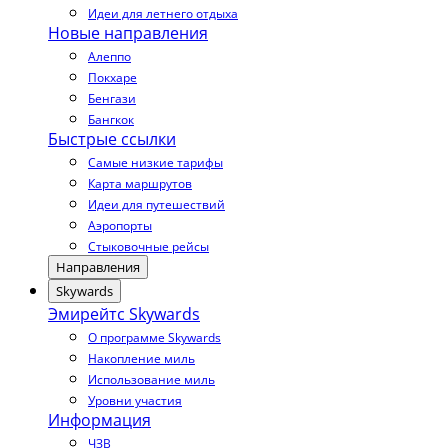
Идеи для летнего отдыха
Новые направления
Алеппо
Покхаре
Бенгази
Бангкок
Быстрые ссылки
Самые низкие тарифы
Карта маршрутов
Идеи для путешествий
Аэропорты
Стыковочные рейсы
Направления
Skywards
Эмирейтс Skywards
О программе Skywards
Накопление миль
Использование миль
Уровни участия
Информация
ЧЗВ