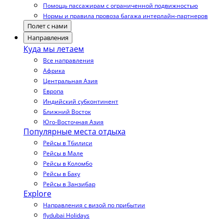
Помощь пассажирам с ограниченной подвижностью
Нормы и правила провоза багажа интерлайн-партнеров
Полет с нами
Направления
Куда мы летаем
Все направления
Африка
Центральная Азия
Европа
Индийский субконтинент
Ближний Восток
Юго-Восточная Азия
Популярные места отдыха
Рейсы в Тбилиси
Рейсы в Мале
Рейсы в Коломбо
Рейсы в Баку
Рейсы в Занзибар
Explore
Направления с визой по прибытии
flydubai Holidays