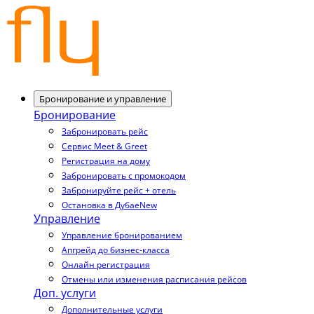
Бронирование и управление
Бронирование
Забронировать рейс
Сервис Meet & Greet
Регистрация на дому
Забронировать с промокодом
Забронируйте рейс + отель
Остановка в Дубае
New
Управление
Управление бронированием
Апгрейд до бизнес-класса
Онлайн регистрация
Отмены или изменения расписания рейсов
Доп. услуги
Дополнительные услуги