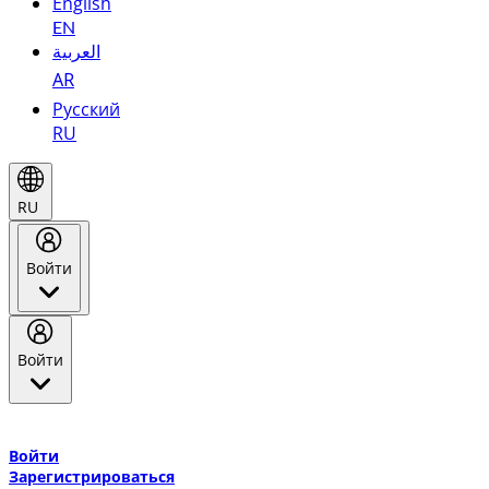
English
EN
العربية
AR
Русский
RU
RU
Войти
Войти
Добро пожаловать в Эмирейтс Skywards, программу лояльнос
авиакомпании Эмирейтс и теперь flydubai.
Войти
Зарегистрироваться