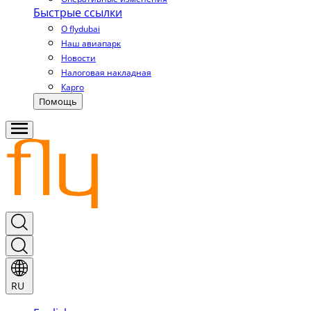
Быстрые ссылки
О flydubai
Наш авиапарк
Новости
Налоговая накладная
Карго
Помощь
RU