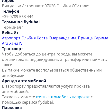
Адрес
Виа дельи Астронавти
07026 Ольбия СС
Италия
Телефон
+39 0789 563 444
Терминал flydubai
Терминал 1
Вебсайт
Аэропорт Ольбия Коста Смеральда им. Принца Карима
Ага Хана IV
Транспорт
Чтобы добраться до центра города, вы можете
организовать индивидуальный трансфер или поймать
такси.
Вы также можете воспользоваться общественными
автобусами.
Аренда автомобилей
В аэропорту предоставляются услуги проката
автомобилей.
Также вы можете
взять автомобиль напрокат
с
помощью сервиса flydubai.
Парковка