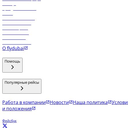
Holidays
Аренда автомобиля
Отели
Работа в компании
Рейсы в Тбилиси
Рейсы в Эр-Рияд
Рейсы в Маскат
Рейсы в Мале
Рейсы в Коломбо
О flydubai
Помощь
Популярные рейсы
Работа в компании
Новости
Наша политика
Услови
и положения
Фейсбук