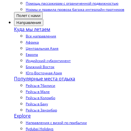
Помощь пассажирам с ограниченной подвижностью
Нормы и правила провоза багажа интерлайн-партнеров
Полет с нами
Направления
Куда мы летаем
Все направления
Африка
Центральная Азия
Европа
Индийский субконтинент
Ближний Восток
Юго-Восточная Азия
Популярные места отдыха
Рейсы в Тбилиси
Рейсы в Мале
Рейсы в Коломбо
Рейсы в Баку
Рейсы в Занзибар
Explore
Направления с визой по прибытии
flydubai Holidays