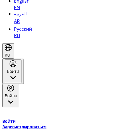
English
EN
العربية
AR
Русский
RU
RU
Войти
Войти
Добро пожаловать в Эмирейтс Skywards, программу лояльнос
авиакомпании Эмирейтс и теперь flydubai.
Войти
Зарегистрироваться