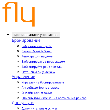
Бронирование и управление
Бронирование
Забронировать рейс
Сервис Meet & Greet
Регистрация на дому
Забронировать с промокодом
Забронируйте рейс + отель
Остановка в Дубае
New
Управление
Управление бронированием
Апгрейд до бизнес-класса
Онлайн регистрация
Отмены или изменения расписания рейсов
Доп. услуги
Дополнительные услуги