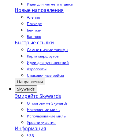
Идеи для летнего отдыха
Новые направления
Алеппо
Покхаре
Бенгази
Бангкок
Быстрые ссылки
Самые низкие тарифы
Карта маршрутов
Идеи для путешествий
Аэропорты
Стыковочные рейсы
Направления
Skywards
Эмирейтс Skywards
О программе Skywards
Накопление миль
Использование миль
Уровни участия
Информация
ЧЗВ