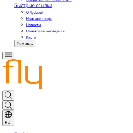
Быстрые ссылки
О flydubai
Наш авиапарк
Новости
Налоговая накладная
Карго
Помощь
RU