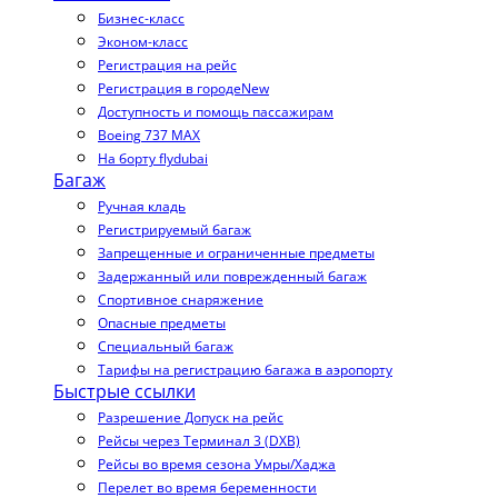
Бизнес-класс
Эконом-класс
Регистрация на рейс
Регистрация в городе
New
Доступность и помощь пассажирам
Boeing 737 MAX
На борту flydubai
Багаж
Ручная кладь
Регистрируемый багаж
Запрещенные и ограниченные предметы
Задержанный или поврежденный багаж
Спортивное снаряжение
Опасные предметы
Специальный багаж
Тарифы на регистрацию багажа в аэропорту
Быстрые ссылки
Разрешение Допуск на рейс
Рейсы через Терминал 3 (DXB)
Рейсы во время сезона Умры/Хаджа
Перелет во время беременности