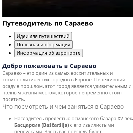
Путеводитель по Сараево
Идеи для путешествий
Полезная информация
Информация об аэропорте
Добро пожаловать в Сараево
Сараево – это один из самых восхитительных и
космополитических городов в Европе. Переживший
осаду в прошлом, этот город является удивительным и
полным жизни местом, которое непременно стоит
посетить.
Что посмотреть и чем заняться в Сараево
Насладитесь прелестью османского базара XV век
Басцарсия (Baščaršija)
с его извилистыми
переулками. Здесь вас повсюду будет