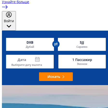
Узнайте больше
Войти
DXB
SJJ
Дубай
Сараево
Дата
1
Пассажир
Эконом
Выберите дату вылета
Искать