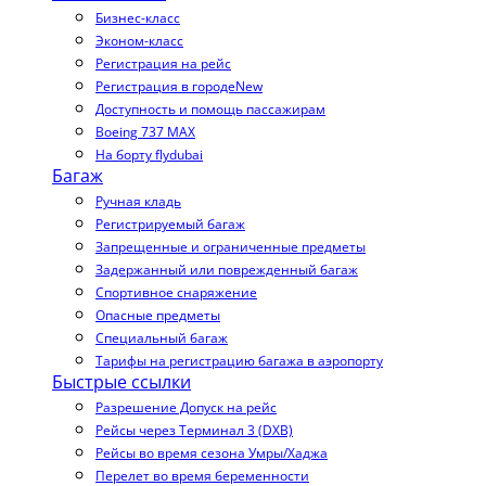
Бизнес-класс
Эконом-класс
Регистрация на рейс
Регистрация в городе
New
Доступность и помощь пассажирам
Boeing 737 MAX
На борту flydubai
Багаж
Ручная кладь
Регистрируемый багаж
Запрещенные и ограниченные предметы
Задержанный или поврежденный багаж
Спортивное снаряжение
Опасные предметы
Специальный багаж
Тарифы на регистрацию багажа в аэропорту
Быстрые ссылки
Разрешение Допуск на рейс
Рейсы через Терминал 3 (DXB)
Рейсы во время сезона Умры/Хаджа
Перелет во время беременности