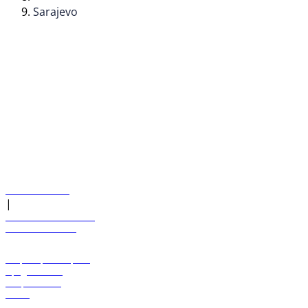
Sarajevo
© flydubai 2026. Все права защищены.
Наша политика
|
Условия и положения
+971 600 54 44 45
Забронировать рейс
Предложения
Направления
Багаж
Помощь