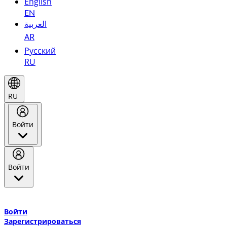
English
EN
العربية
AR
Русский
RU
RU
Войти
Войти
Добро пожаловать в Эмирейтс Skywards, программу лояльнос
авиакомпании Эмирейтс и теперь flydubai.
Войти
Зарегистрироваться