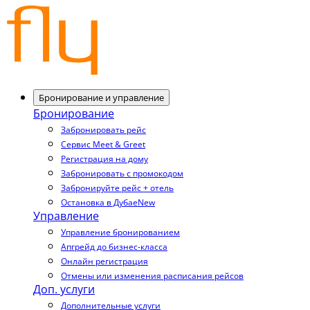
Бронирование и управление
Бронирование
Забронировать рейс
Сервис Meet & Greet
Регистрация на дому
Забронировать с промокодом
Забронируйте рейс + отель
Остановка в Дубае
New
Управление
Управление бронированием
Апгрейд до бизнес-класса
Онлайн регистрация
Отмены или изменения расписания рейсов
Доп. услуги
Дополнительные услуги