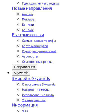
Идеи для летнего отдыха
Новые направления
Алеппо
Покхаре
Бенгази
Бангкок
Быстрые ссылки
Самые низкие тарифы
Карта маршрутов
Идеи для путешествий
Аэропорты
Стыковочные рейсы
Направления
Skywards
Эмирейтс Skywards
О программе Skywards
Накопление миль
Использование миль
Уровни участия
Информация
ЧЗВ