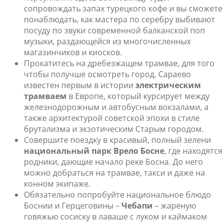
сопровождать запах турецкого кофе и вы сможете
понаблюдать, как мастера по серебру выбивают
посуду по звуки современной балканской поп
музыки, раздающейся из многочисленных
магазинчиков и киосков.
Прокатитесь на дребезжащем трамвае, для того
чтобы получше осмотреть город. Сараево
известен первым в истории
электрическим
трамваем
в Европе, который курсирует между
железнодорожным и автобусным вокзалами, а
также архитектурой советской эпохи в стиле
брутализма и экзотическим Старым городом.
Совершите поездку в красивый, полный зелени
национальный парк Врело Босне
, где находятся
родники, дающие начало реке Босна. До него
можно добраться на трамвае, такси и даже на
конном экипаже.
Обязательно попробуйте национальное блюдо
Боснии и Герцеговины –
Чебапи
– жареную
говяжью сосиску в лаваше с луком и каймаком