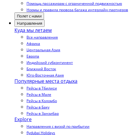
Помощь пассажирам с ограниченной подвижностью
Нормы и правила провоза багажа интерлайн-партнеров
Полет с нами
Направления
Куда мы летаем
Все направления
Африка
Центральная Азия
Европа
Индийский субконтинент
Ближний Восток
Юго-Восточная Азия
Популярные места отдыха
Рейсы в Тбилиси
Рейсы в Мале
Рейсы в Коломбо
Рейсы в Баку
Рейсы в Занзибар
Explore
Направления с визой по прибытии
flydubai Holidays