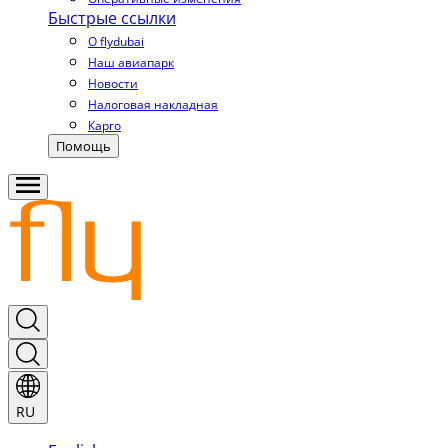
Быстрые ссылки
О flydubai
Наш авиапарк
Новости
Налоговая накладная
Карго
Помощь
RU