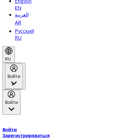
English
EN
العربية
AR
Русский
RU
RU
Войти
Войти
Добро пожаловать в Эмирейтс Skywards, программу лояльнос
авиакомпании Эмирейтс и теперь flydubai.
Войти
Зарегистрироваться