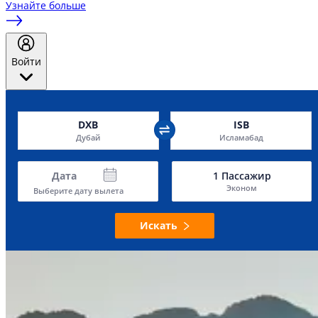
Узнайте больше
Войти
DXB
ISB
Дубай
Исламабад
Дата
1
Пассажир
Эконом
Выберите дату вылета
Искать