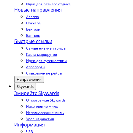
Идеи для летнего отдыха
Новые направления
Алеппо
Покхаре
Бенгази
Бангкок
Быстрые ссылки
Самые низкие тарифы
Карта маршрутов
Идеи для путешествий
Аэропорты
Стыковочные рейсы
Направления
Skywards
Эмирейтс Skywards
О программе Skywards
Накопление миль
Использование миль
Уровни участия
Информация
ЧЗВ