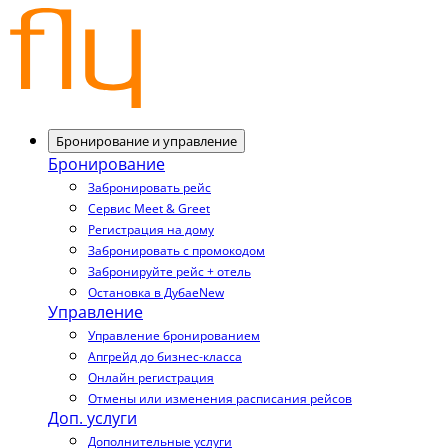
Бронирование и управление
Бронирование
Забронировать рейс
Сервис Meet & Greet
Регистрация на дому
Забронировать с промокодом
Забронируйте рейс + отель
Остановка в Дубае
New
Управление
Управление бронированием
Апгрейд до бизнес-класса
Онлайн регистрация
Отмены или изменения расписания рейсов
Доп. услуги
Дополнительные услуги