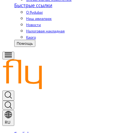
Быстрые ссылки
О flydubai
Наш авиапарк
Новости
Налоговая накладная
Карго
Помощь
RU