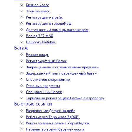
Бизнес-класс
Эконом-класс
Регистрация на рейс
Регистрация в городе
New
Доступность и помощь пассажирам
Boeing 737 MAX
На борту flydubai
Багаж
Ручная кладь
Регистрируемый багаж
Запрещенные и ограниченные предметы
Задержанный или поврежденный багаж
Спортивное снаряжение
Опасные предметы
Специальный багаж
Тарифы на регистрацию багажа в аэропорту
Быстрые ссылки
Разрешение Допуск на рейс
Рейсы через Терминал 3 (DXB)
Рейсы во время сезона Умры/Хаджа
Перелет во время беременности