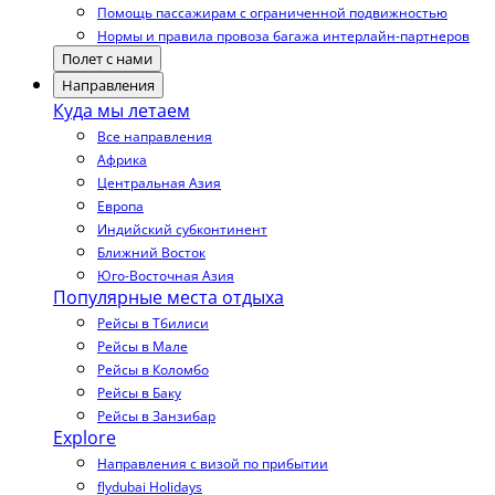
Помощь пассажирам с ограниченной подвижностью
Нормы и правила провоза багажа интерлайн-партнеров
Полет с нами
Направления
Куда мы летаем
Все направления
Африка
Центральная Азия
Европа
Индийский субконтинент
Ближний Восток
Юго-Восточная Азия
Популярные места отдыха
Рейсы в Тбилиси
Рейсы в Мале
Рейсы в Коломбо
Рейсы в Баку
Рейсы в Занзибар
Explore
Направления с визой по прибытии
flydubai Holidays