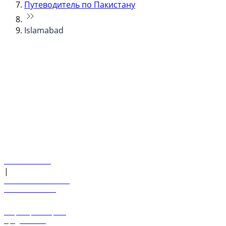
Путеводитель по Пакистану
Islamabad
© flydubai 2026. Все права защищены.
Наша политика
|
Условия и положения
+971 600 54 44 45
Забронировать рейс
Предложения