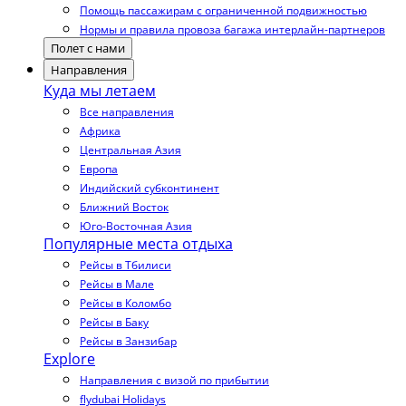
Помощь пассажирам с ограниченной подвижностью
Нормы и правила провоза багажа интерлайн-партнеров
Полет с нами
Направления
Куда мы летаем
Все направления
Африка
Центральная Азия
Европа
Индийский субконтинент
Ближний Восток
Юго-Восточная Азия
Популярные места отдыха
Рейсы в Тбилиси
Рейсы в Мале
Рейсы в Коломбо
Рейсы в Баку
Рейсы в Занзибар
Explore
Направления с визой по прибытии
flydubai Holidays