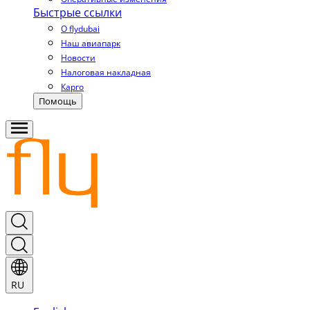
Быстрые ссылки
О flydubai
Наш авиапарк
Новости
Налоговая накладная
Карго
Помощь
RU