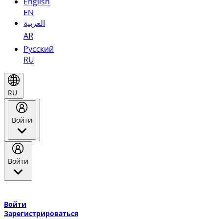
English
EN
العربية
AR
Русский
RU
RU
Войти
Войти
Добро пожаловать в Эмирейтс Skywards, программу лояльнос
авиакомпании Эмирейтс и теперь flydubai.
Войти
Зарегистрироваться