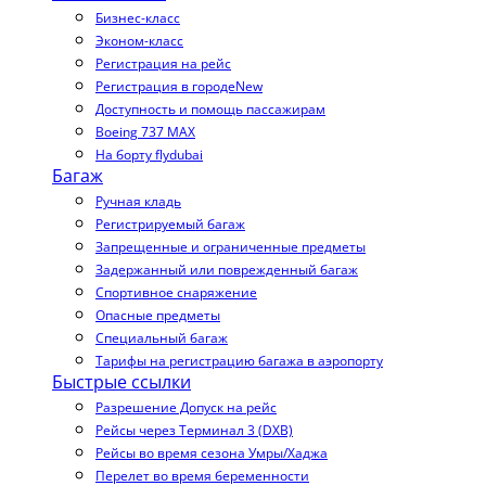
Бизнес-класс
Эконом-класс
Регистрация на рейс
Регистрация в городе
New
Доступность и помощь пассажирам
Boeing 737 MAX
На борту flydubai
Багаж
Ручная кладь
Регистрируемый багаж
Запрещенные и ограниченные предметы
Задержанный или поврежденный багаж
Спортивное снаряжение
Опасные предметы
Специальный багаж
Тарифы на регистрацию багажа в аэропорту
Быстрые ссылки
Разрешение Допуск на рейс
Рейсы через Терминал 3 (DXB)
Рейсы во время сезона Умры/Хаджа
Перелет во время беременности