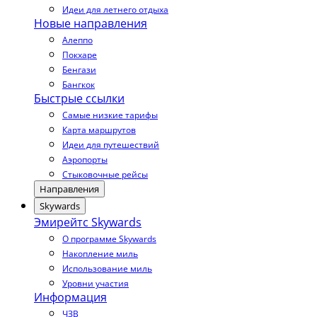
Идеи для летнего отдыха
Новые направления
Алеппо
Покхаре
Бенгази
Бангкок
Быстрые ссылки
Самые низкие тарифы
Карта маршрутов
Идеи для путешествий
Аэропорты
Стыковочные рейсы
Направления
Skywards
Эмирейтс Skywards
О программе Skywards
Накопление миль
Использование миль
Уровни участия
Информация
ЧЗВ