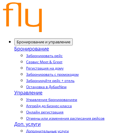
Бронирование и управление
Бронирование
Забронировать рейс
Сервис Meet & Greet
Регистрация на дому
Забронировать с промокодом
Забронируйте рейс + отель
Остановка в Дубае
New
Управление
Управление бронированием
Апгрейд до бизнес-класса
Онлайн регистрация
Отмены или изменения расписания рейсов
Доп. услуги
Дополнительные услуги