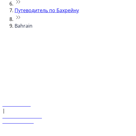
Путеводитель по Бахрейну
Bahrain
© flydubai 2026. Все права защищены.
Наша политика
|
Условия и положения
+971 600 54 44 45
Забронировать рейс