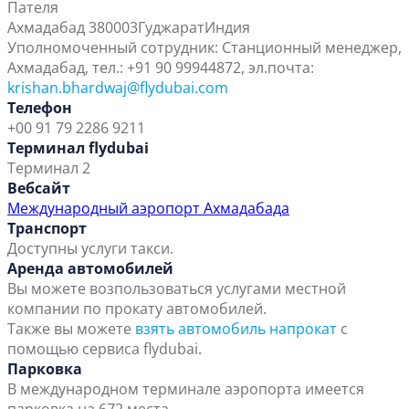
Пателя
Ахмадабад 380003
Гуджарат
Индия
Уполномоченный сотрудник: Станционный менеджер,
Ахмадабад, тел.: +91 90 99944872, эл.почта:
krishan.bhardwaj@flydubai.com
Телефон
+00 91 79 2286 9211
Терминал flydubai
Терминал 2
Вебсайт
Международный аэропорт Ахмадабада
Транспорт
Доступны услуги такси.
Аренда автомобилей
Вы можете возпользоваться услугами местной
компании по прокату автомобилей.
Также вы можете
взять автомобиль напрокат
с
помощью сервиса flydubai.
Парковка
В международном терминале аэропорта имеется