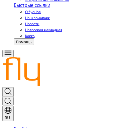
Быстрые ссылки
О flydubai
Наш авиапарк
Новости
Налоговая накладная
Карго
Помощь
RU