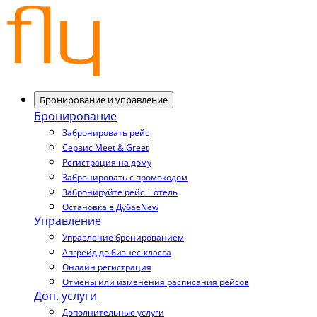
Бронирование и управление
Бронирование
Забронировать рейс
Сервис Meet & Greet
Регистрация на дому
Забронировать с промокодом
Забронируйте рейс + отель
Остановка в Дубае
New
Управление
Управление бронированием
Апгрейд до бизнес-класса
Онлайн регистрация
Отмены или изменения расписания рейсов
Доп. услуги
Дополнительные услуги