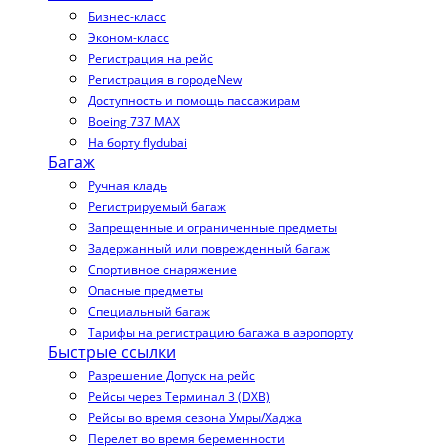
Бизнес-класс
Эконом-класс
Регистрация на рейс
Регистрация в городе
New
Доступность и помощь пассажирам
Boeing 737 MAX
На борту flydubai
Багаж
Ручная кладь
Регистрируемый багаж
Запрещенные и ограниченные предметы
Задержанный или поврежденный багаж
Спортивное снаряжение
Опасные предметы
Специальный багаж
Тарифы на регистрацию багажа в аэропорту
Быстрые ссылки
Разрешение Допуск на рейс
Рейсы через Терминал 3 (DXB)
Рейсы во время сезона Умры/Хаджа
Перелет во время беременности