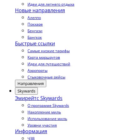
Идеи для летнего отдыха
Новые направления
Алеппо
Покхаре
Бенгази
Бангкок
Быстрые ссылки
Самые низкие тарифы
Карта маршрутов
Идеи для путешествий
Аэропорты
Стыковочные рейсы
Направления
Skywards
Эмирейтс Skywards
О программе Skywards
Накопление миль
Использование миль
Уровни участия
Информация
ЧЗВ