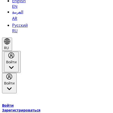
English
EN
العربية
AR
Русский
RU
RU
Войти
Войти
Добро пожаловать в Эмирейтс Skywards, программу лояльнос
авиакомпании Эмирейтс и теперь flydubai.
Войти
Зарегистрироваться