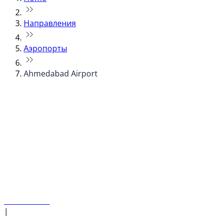
Направления
Аэропорты
Ahmedabad Airport
© flydubai 2026. Все права защищены.
Наша политика
|
Условия и положения