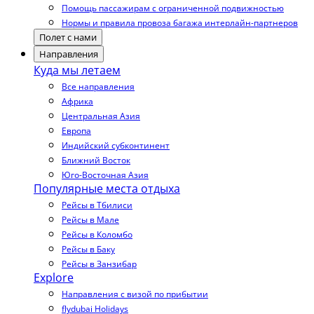
Помощь пассажирам с ограниченной подвижностью
Нормы и правила провоза багажа интерлайн-партнеров
Полет с нами
Направления
Куда мы летаем
Все направления
Африка
Центральная Азия
Европа
Индийский субконтинент
Ближний Восток
Юго-Восточная Азия
Популярные места отдыха
Рейсы в Тбилиси
Рейсы в Мале
Рейсы в Коломбо
Рейсы в Баку
Рейсы в Занзибар
Explore
Направления с визой по прибытии
flydubai Holidays