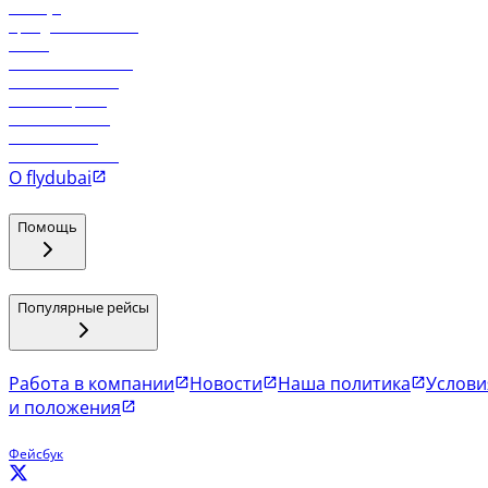
Holidays
Аренда автомобиля
Отели
Работа в компании
Рейсы в Тбилиси
Рейсы в Эр-Рияд
Рейсы в Маскат
Рейсы в Мале
Рейсы в Коломбо
О flydubai
Помощь
Популярные рейсы
Работа в компании
Новости
Наша политика
Услови
и положения
Фейсбук