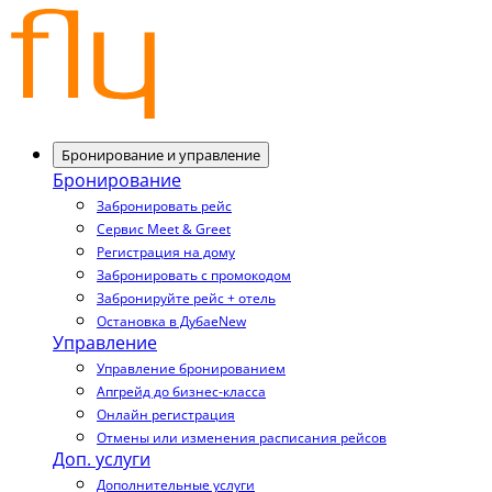
Бронирование и управление
Бронирование
Забронировать рейс
Сервис Meet & Greet
Регистрация на дому
Забронировать с промокодом
Забронируйте рейс + отель
Остановка в Дубае
New
Управление
Управление бронированием
Апгрейд до бизнес-класса
Онлайн регистрация
Отмены или изменения расписания рейсов
Доп. услуги
Дополнительные услуги