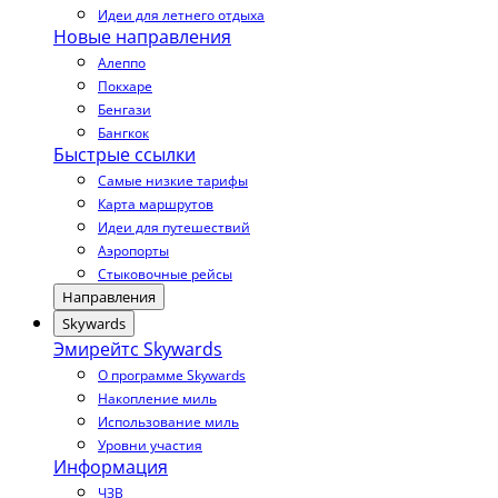
Идеи для летнего отдыха
Новые направления
Алеппо
Покхаре
Бенгази
Бангкок
Быстрые ссылки
Самые низкие тарифы
Карта маршрутов
Идеи для путешествий
Аэропорты
Стыковочные рейсы
Направления
Skywards
Эмирейтс Skywards
О программе Skywards
Накопление миль
Использование миль
Уровни участия
Информация
ЧЗВ