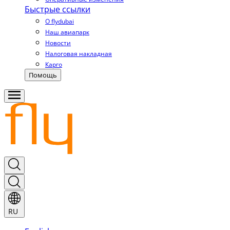
Быстрые ссылки
О flydubai
Наш авиапарк
Новости
Налоговая накладная
Карго
Помощь
RU