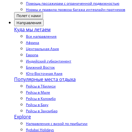
Помощь пассажирам с ограниченной подвижностью
Нормы и правила провоза багажа интерлайн-партнеров
Полет с нами
Направления
Куда мы летаем
Все направления
Африка
Центральная Азия
Европа
Индийский субконтинент
Ближний Восток
Юго-Восточная Азия
Популярные места отдыха
Рейсы в Тбилиси
Рейсы в Мале
Рейсы в Коломбо
Рейсы в Баку
Рейсы в Занзибар
Explore
Направления с визой по прибытии
flydubai Holidays