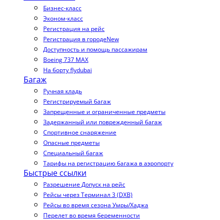
Бизнес-класс
Эконом-класс
Регистрация на рейс
Регистрация в городе
New
Доступность и помощь пассажирам
Boeing 737 MAX
На борту flydubai
Багаж
Ручная кладь
Регистрируемый багаж
Запрещенные и ограниченные предметы
Задержанный или поврежденный багаж
Спортивное снаряжение
Опасные предметы
Специальный багаж
Тарифы на регистрацию багажа в аэропорту
Быстрые ссылки
Разрешение Допуск на рейс
Рейсы через Терминал 3 (DXB)
Рейсы во время сезона Умры/Хаджа
Перелет во время беременности