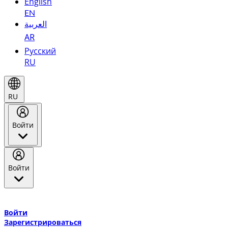
English
EN
العربية
AR
Русский
RU
RU
Войти
Войти
Добро пожаловать в Эмирейтс Skywards, программу лояльнос
авиакомпании Эмирейтс и теперь flydubai.
Войти
Зарегистрироваться