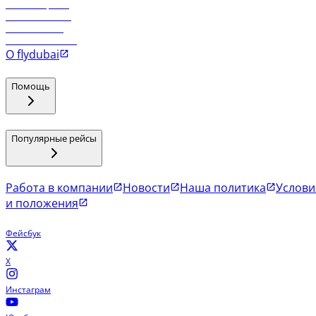
Рейсы в Эр-Рияд
Рейсы в Маскат
Рейсы в Мале
Рейсы в Коломбо
О flydubai
Помощь
Популярные рейсы
Работа в компании
Новости
Наша политика
Услови
и положения
Фейсбук
X
Инстаграм