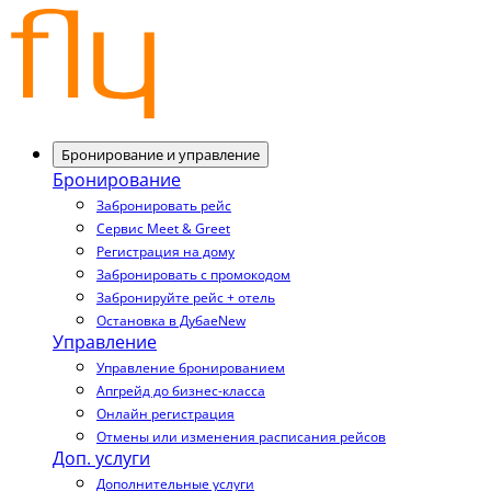
Бронирование и управление
Бронирование
Забронировать рейс
Сервис Meet & Greet
Регистрация на дому
Забронировать с промокодом
Забронируйте рейс + отель
Остановка в Дубае
New
Управление
Управление бронированием
Апгрейд до бизнес-класса
Онлайн регистрация
Отмены или изменения расписания рейсов
Доп. услуги
Дополнительные услуги