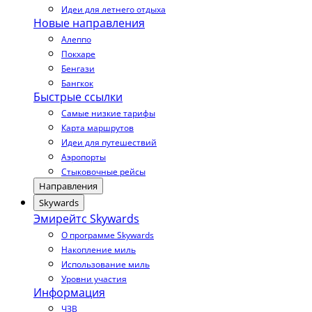
Идеи для летнего отдыха
Новые направления
Алеппо
Покхаре
Бенгази
Бангкок
Быстрые ссылки
Самые низкие тарифы
Карта маршрутов
Идеи для путешествий
Аэропорты
Стыковочные рейсы
Направления
Skywards
Эмирейтс Skywards
О программе Skywards
Накопление миль
Использование миль
Уровни участия
Информация
ЧЗВ