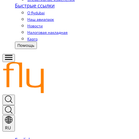
Быстрые ссылки
О flydubai
Наш авиапарк
Новости
Налоговая накладная
Карго
Помощь
RU