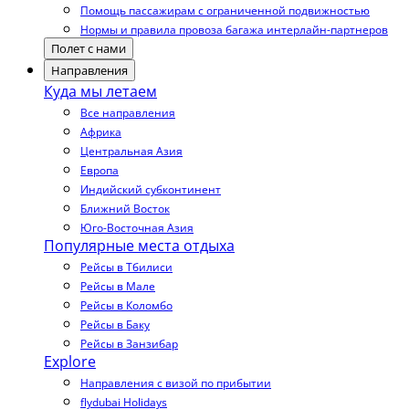
Помощь пассажирам с ограниченной подвижностью
Нормы и правила провоза багажа интерлайн-партнеров
Полет с нами
Направления
Куда мы летаем
Все направления
Африка
Центральная Азия
Европа
Индийский субконтинент
Ближний Восток
Юго-Восточная Азия
Популярные места отдыха
Рейсы в Тбилиси
Рейсы в Мале
Рейсы в Коломбо
Рейсы в Баку
Рейсы в Занзибар
Explore
Направления с визой по прибытии
flydubai Holidays