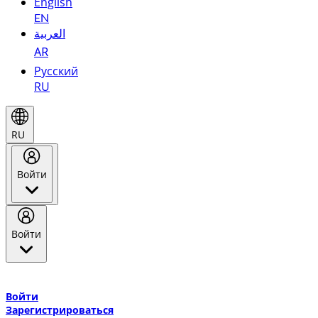
English
EN
العربية
AR
Русский
RU
RU
Войти
Войти
Добро пожаловать в Эмирейтс Skywards, программу лояльнос
авиакомпании Эмирейтс и теперь flydubai.
Войти
Зарегистрироваться