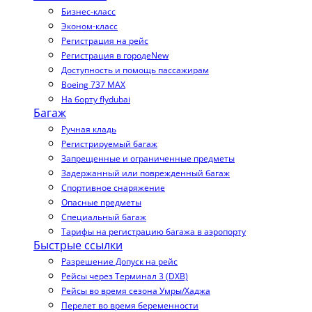
Бизнес-класс
Эконом-класс
Регистрация на рейс
Регистрация в городе
New
Доступность и помощь пассажирам
Boeing 737 MAX
На борту flydubai
Багаж
Ручная кладь
Регистрируемый багаж
Запрещенные и ограниченные предметы
Задержанный или поврежденный багаж
Спортивное снаряжение
Опасные предметы
Специальный багаж
Тарифы на регистрацию багажа в аэропорту
Быстрые ссылки
Разрешение Допуск на рейс
Рейсы через Терминал 3 (DXB)
Рейсы во время сезона Умры/Хаджа
Перелет во время беременности