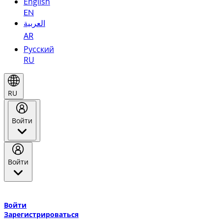
English
EN
العربية
AR
Русский
RU
RU
Войти
Войти
Добро пожаловать в Эмирейтс Skywards, программу лояльнос
авиакомпании Эмирейтс и теперь flydubai.
Войти
Зарегистрироваться