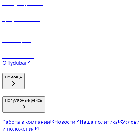
Логин для турагентов
Самые низкие тарифы
Holidays
Аренда автомобиля
Отели
Работа в компании
Рейсы в Тбилиси
Рейсы в Эр-Рияд
Рейсы в Маскат
Рейсы в Мале
Рейсы в Коломбо
О flydubai
Помощь
Популярные рейсы
Работа в компании
Новости
Наша политика
Услови
и положения