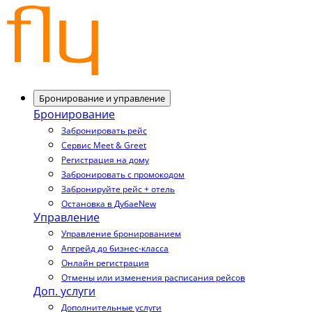
Бронирование и управление
Бронирование
Забронировать рейс
Сервис Meet & Greet
Регистрация на дому
Забронировать с промокодом
Забронируйте рейс + отель
Остановка в Дубае
New
Управление
Управление бронированием
Апгрейд до бизнес-класса
Онлайн регистрация
Отмены или изменения расписания рейсов
Доп. услуги
Дополнительные услуги