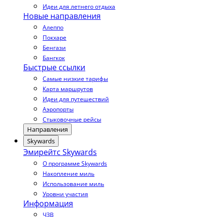
Идеи для летнего отдыха
Новые направления
Алеппо
Покхаре
Бенгази
Бангкок
Быстрые ссылки
Самые низкие тарифы
Карта маршрутов
Идеи для путешествий
Аэропорты
Стыковочные рейсы
Направления
Skywards
Эмирейтс Skywards
О программе Skywards
Накопление миль
Использование миль
Уровни участия
Информация
ЧЗВ