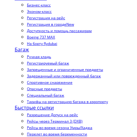
Бизнес-класс
Эконом-класс
Регистрация на рейс
Регистрация в городе
New
Доступность и помощь пассажирам
Boeing 737 MAX
На борту flydubai
Багаж
Ручная кладь
Регистрируемый багаж
Запрещенные и ограниченные предметы
Задержанный или поврежденный багаж
Спортивное снаряжение
Опасные предметы
Специальный багаж
Тарифы на регистрацию багажа в аэропорту
Быстрые ссылки
Разрешение Допуск на рейс
Рейсы через Терминал 3 (DXB)
Рейсы во время сезона Умры/Хаджа
Перелет во время беременности