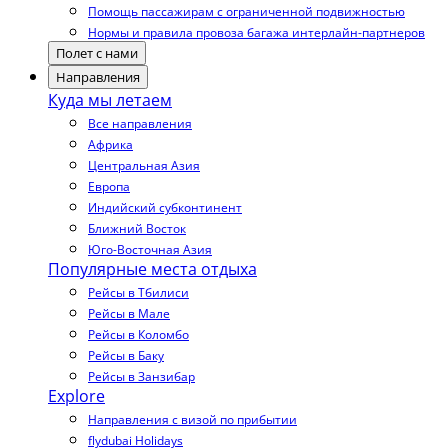
Помощь пассажирам с ограниченной подвижностью
Нормы и правила провоза багажа интерлайн-партнеров
Полет с нами
Направления
Куда мы летаем
Все направления
Африка
Центральная Азия
Европа
Индийский субконтинент
Ближний Восток
Юго-Восточная Азия
Популярные места отдыха
Рейсы в Тбилиси
Рейсы в Мале
Рейсы в Коломбо
Рейсы в Баку
Рейсы в Занзибар
Explore
Направления с визой по прибытии
flydubai Holidays