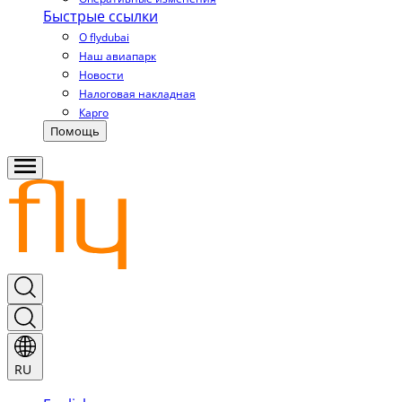
Быстрые ссылки
О flydubai
Наш авиапарк
Новости
Налоговая накладная
Карго
Помощь
RU