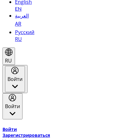
English
EN
العربية
AR
Русский
RU
RU
Войти
Войти
Добро пожаловать в Эмирейтс Skywards, программу лоя
Войти
Зарегистрироваться