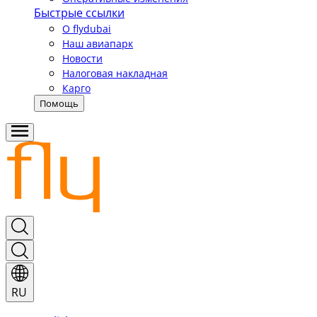
Быстрые ссылки
О flydubai
Наш авиапарк
Новости
Налоговая накладная
Карго
Помощь
RU