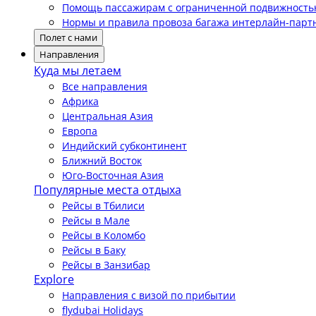
Помощь пассажирам с ограниченной подвижност
Нормы и правила провоза багажа интерлайн-парт
Полет с нами
Направления
Куда мы летаем
Все направления
Африка
Центральная Азия
Европа
Индийский субконтинент
Ближний Восток
Юго-Восточная Азия
Популярные места отдыха
Рейсы в Тбилиси
Рейсы в Мале
Рейсы в Коломбо
Рейсы в Баку
Рейсы в Занзибар
Explore
Направления с визой по прибытии
flydubai Holidays