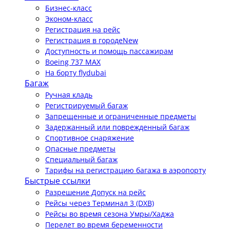
Бизнес-класс
Эконом-класс
Регистрация на рейс
Регистрация в городе
New
Доступность и помощь пассажирам
Boeing 737 MAX
На борту flydubai
Багаж
Ручная кладь
Регистрируемый багаж
Запрещенные и ограниченные предметы
Задержанный или поврежденный багаж
Спортивное снаряжение
Опасные предметы
Специальный багаж
Тарифы на регистрацию багажа в аэропорту
Быстрые ссылки
Разрешение Допуск на рейс
Рейсы через Терминал 3 (DXB)
Рейсы во время сезона Умры/Хаджа
Перелет во время беременности