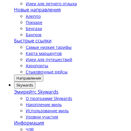
Идеи для летнего отдыха
Новые направления
Алеппо
Покхаре
Бенгази
Бангкок
Быстрые ссылки
Самые низкие тарифы
Карта маршрутов
Идеи для путешествий
Аэропорты
Стыковочные рейсы
Направления
Skywards
Эмирейтс Skywards
О программе Skywards
Накопление миль
Использование миль
Уровни участия
Информация
ЧЗВ