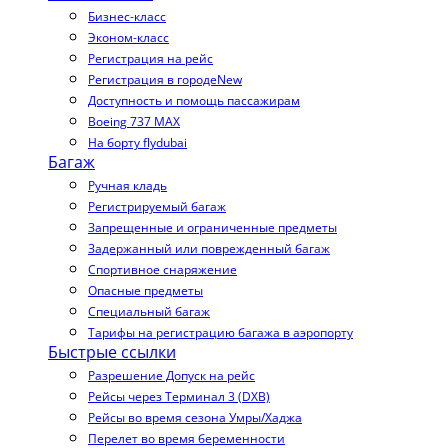
Бизнес-класс
Эконом-класс
Регистрация на рейс
Регистрация в городе
New
Доступность и помощь пассажирам
Boeing 737 MAX
На борту flydubai
Багаж
Ручная кладь
Регистрируемый багаж
Запрещенные и ограниченные предметы
Задержанный или поврежденный багаж
Спортивное снаряжение
Опасные предметы
Специальный багаж
Тарифы на регистрацию багажа в аэропорту
Быстрые ссылки
Разрешение Допуск на рейс
Рейсы через Терминал 3 (DXB)
Рейсы во время сезона Умры/Хаджа
Перелет во время беременности