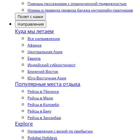
Помощь пассажирам с ограниченной подвижностью
Нормы и правила провоза багажа интерлайн-партнеров
Полет с нами
Направления
Куда мы летаем
Все направления
Африка
Центральная Азия
Европа
Индийский субконтинент
Ближний Восток
Юго-Восточная Азия
Популярные места отдыха
Рейсы в Тбилиси
Рейсы в Мале
Рейсы в Коломбо
Рейсы в Баку
Рейсы в Занзибар
Explore
Направления с визой по прибытии
flydubai Holidays