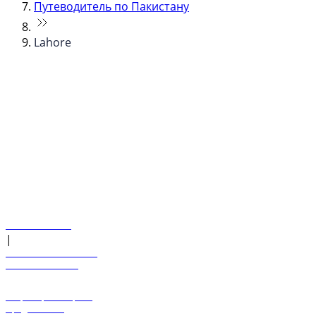
Путеводитель по Пакистану
Lahore
© flydubai 2026. Все права защищены.
Наша политика
|
Условия и положения
+971 600 54 44 45
Забронировать рейс
Предложения