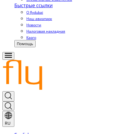
Быстрые ссылки
О flydubai
Наш авиапарк
Новости
Налоговая накладная
Карго
Помощь
RU