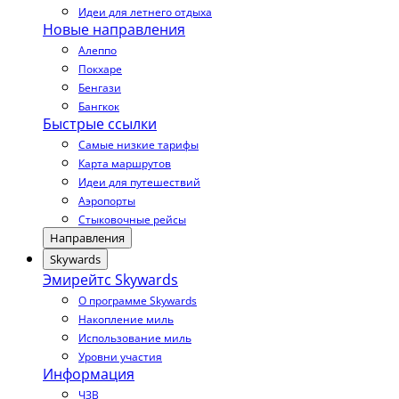
Идеи для летнего отдыха
Новые направления
Алеппо
Покхаре
Бенгази
Бангкок
Быстрые ссылки
Самые низкие тарифы
Карта маршрутов
Идеи для путешествий
Аэропорты
Стыковочные рейсы
Направления
Skywards
Эмирейтс Skywards
О программе Skywards
Накопление миль
Использование миль
Уровни участия
Информация
ЧЗВ