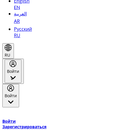
English
EN
العربية
AR
Русский
RU
RU
Войти
Войти
Добро пожаловать в Эмирейтс Skywards, программу лояльнос
авиакомпании Эмирейтс и теперь flydubai.
Войти
Зарегистрироваться