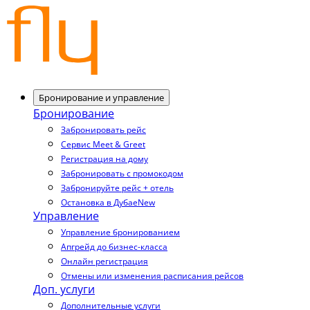
Бронирование и управление
Бронирование
Забронировать рейс
Сервис Meet & Greet
Регистрация на дому
Забронировать с промокодом
Забронируйте рейс + отель
Остановка в Дубае
New
Управление
Управление бронированием
Апгрейд до бизнес-класса
Онлайн регистрация
Отмены или изменения расписания рейсов
Доп. услуги
Дополнительные услуги