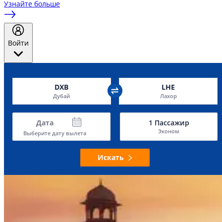
Узнайте больше
Войти
DXB
LHE
Дубай
Лахор
Дата
1
Пассажир
Эконом
Выберите дату вылета
Искать