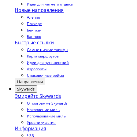
Идеи для летнего отдыха
Новые направления
Алеппо
Покхаре
Бенгази
Бангкок
Быстрые ссылки
Самые низкие тарифы
Карта маршрутов
Идеи для путешествий
Аэропорты
Стыковочные рейсы
Направления
Skywards
Эмирейтс Skywards
О программе Skywards
Накопление миль
Использование миль
Уровни участия
Информация
ЧЗВ