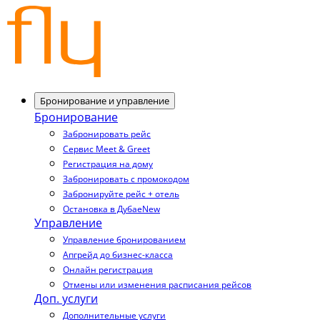
Бронирование и управление
Бронирование
Забронировать рейс
Сервис Meet & Greet
Регистрация на дому
Забронировать с промокодом
Забронируйте рейс + отель
Остановка в Дубае
New
Управление
Управление бронированием
Апгрейд до бизнес-класса
Онлайн регистрация
Отмены или изменения расписания рейсов
Доп. услуги
Дополнительные услуги