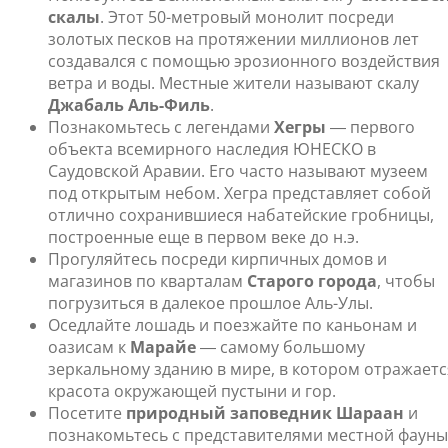
скалы
. Этот 50-метровый монолит посреди
золотых песков на протяжении миллионов лет
создавался с помощью эрозионного воздействия
ветра и воды. Местные жители называют скалу
Джабаль Аль-Филь
.
Познакомьтесь с легендами
Хегры
― первого
объекта всемирного наследия ЮНЕСКО в
Саудовской Аравии. Его часто называют музеем
под открытым небом. Хегра представляет собой
отлично сохранившиеся набатейские гробницы,
построенные еще в первом веке до н.э.
Прогуляйтесь посреди кирпичных домов и
магазинов по кварталам
Старого города
, чтобы
погрузиться в далекое прошлое Аль-Улы.
Оседлайте лошадь и поезжайте по каньонам и
оазисам к
Марайе
― самому большому
зеркальному зданию в мире, в котором отражаетс
красота окружающей пустыни и гор.
Посетите
природный заповедник Шараан
и
познакомьтесь с представителями местной фауны