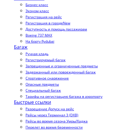
Бизнес-класс
Эконом-класс
Регистрация на рейс
Регистрация в городе
New
Доступность и помощь пассажирам
Boeing 737 MAX
На борту flydubai
Багаж
Ручная кладь
Регистрируемый багаж
Запрещенные и ограниченные предметы
Задержанный или поврежденный багаж
Спортивное снаряжение
Опасные предметы
Специальный багаж
Тарифы на регистрацию багажа в аэропорту
Быстрые ссылки
Разрешение Допуск на рейс
Рейсы через Терминал 3 (DXB)
Рейсы во время сезона Умры/Хаджа
Перелет во время беременности