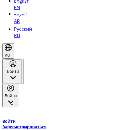
English
EN
العربية
AR
Русский
RU
RU
Войти
Войти
Добро пожаловать в Эмирейтс Skywards, программу лояльнос
авиакомпании Эмирейтс и теперь flydubai.
Войти
Зарегистрироваться