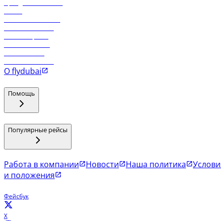
Аренда автомобиля
Отели
Работа в компании
Рейсы в Тбилиси
Рейсы в Эр-Рияд
Рейсы в Маскат
Рейсы в Мале
Рейсы в Коломбо
О flydubai
Помощь
Популярные рейсы
Работа в компании
Новости
Наша политика
Услови
и положения
Фейсбук
X