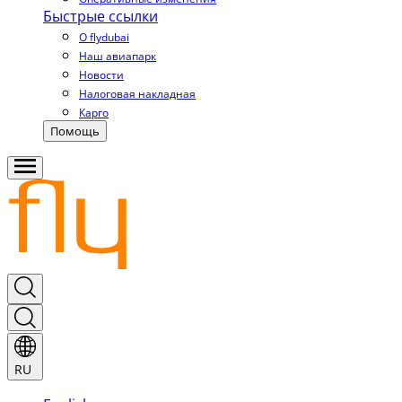
Быстрые ссылки
О flydubai
Наш авиапарк
Новости
Налоговая накладная
Карго
Помощь
RU