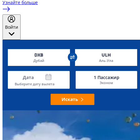
Узнайте больше
Войти
DXB
ULH
Дубай
Аль-Ула
Дата
1
Пассажир
Эконом
Выберите дату вылета
Искать