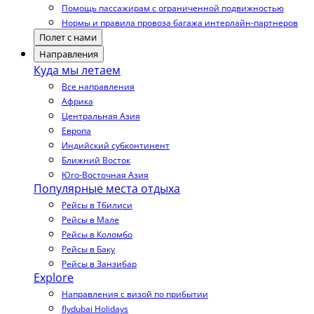
Помощь пассажирам с ограниченной подвижностью
Нормы и правила провоза багажа интерлайн-партнеров
Полет с нами
Направления
Куда мы летаем
Все направления
Африка
Центральная Азия
Европа
Индийский субконтинент
Ближний Восток
Юго-Восточная Азия
Популярные места отдыха
Рейсы в Тбилиси
Рейсы в Мале
Рейсы в Коломбо
Рейсы в Баку
Рейсы в Занзибар
Explore
Направления с визой по прибытии
flydubai Holidays