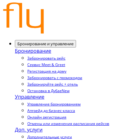
Бронирование и управление
Бронирование
Забронировать рейс
Сервис Meet & Greet
Регистрация на дому
Забронировать с промокодом
Забронируйте рейс + отель
Остановка в Дубае
New
Управление
Управление бронированием
Апгрейд до бизнес-класса
Онлайн регистрация
Отмены или изменения расписания рейсов
Доп. услуги
Дополнительные услуги