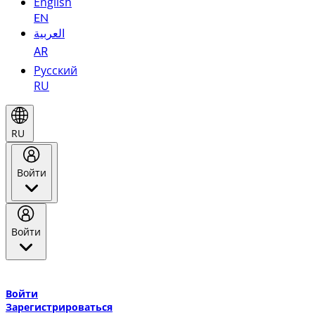
English
EN
العربية
AR
Русский
RU
RU
Войти
Войти
Добро пожаловать в Эмирейтс Skywards, программу лояльнос
авиакомпании Эмирейтс и теперь flydubai.
Войти
Зарегистрироваться