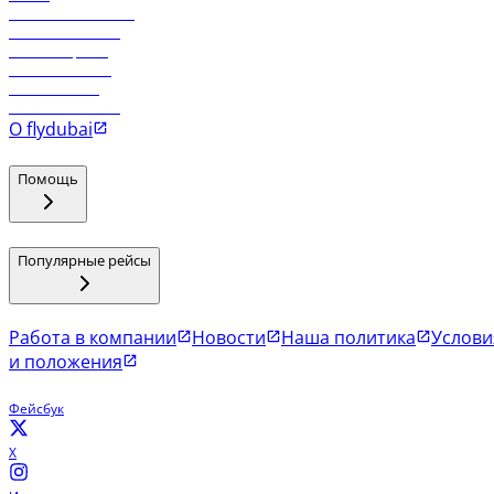
Работа в компании
Рейсы в Тбилиси
Рейсы в Эр-Рияд
Рейсы в Маскат
Рейсы в Мале
Рейсы в Коломбо
О flydubai
Помощь
Популярные рейсы
Работа в компании
Новости
Наша политика
Услови
и положения
Фейсбук
X