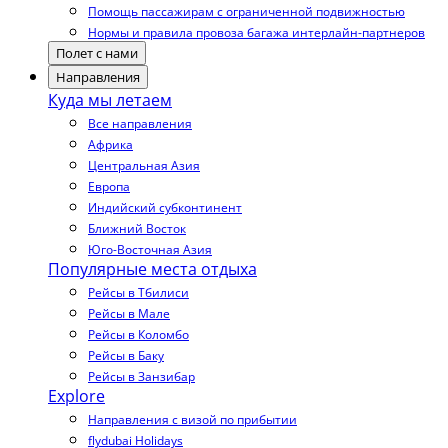
Помощь пассажирам с ограниченной подвижностью
Нормы и правила провоза багажа интерлайн-партнеров
Полет с нами
Направления
Куда мы летаем
Все направления
Африка
Центральная Азия
Европа
Индийский субконтинент
Ближний Восток
Юго-Восточная Азия
Популярные места отдыха
Рейсы в Тбилиси
Рейсы в Мале
Рейсы в Коломбо
Рейсы в Баку
Рейсы в Занзибар
Explore
Направления с визой по прибытии
flydubai Holidays