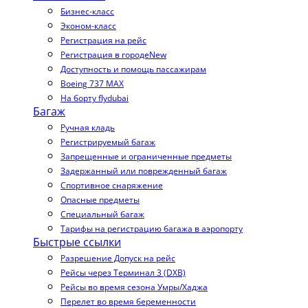
Бизнес-класс
Эконом-класс
Регистрация на рейс
Регистрация в городе
New
Доступность и помощь пассажирам
Boeing 737 MAX
На борту flydubai
Багаж
Ручная кладь
Регистрируемый багаж
Запрещенные и ограниченные предметы
Задержанный или поврежденный багаж
Спортивное снаряжение
Опасные предметы
Специальный багаж
Тарифы на регистрацию багажа в аэропорту
Быстрые ссылки
Разрешение Допуск на рейс
Рейсы через Терминал 3 (DXB)
Рейсы во время сезона Умры/Хаджа
Перелет во время беременности