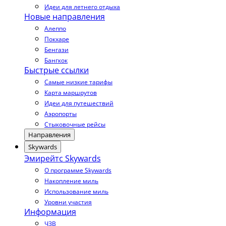
Идеи для летнего отдыха
Новые направления
Алеппо
Покхаре
Бенгази
Бангкок
Быстрые ссылки
Самые низкие тарифы
Карта маршрутов
Идеи для путешествий
Аэропорты
Стыковочные рейсы
Направления
Skywards
Эмирейтс Skywards
О программе Skywards
Накопление миль
Использование миль
Уровни участия
Информация
ЧЗВ