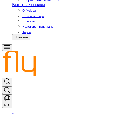
Быстрые ссылки
О flydubai
Наш авиапарк
Новости
Налоговая накладная
Карго
Помощь
RU