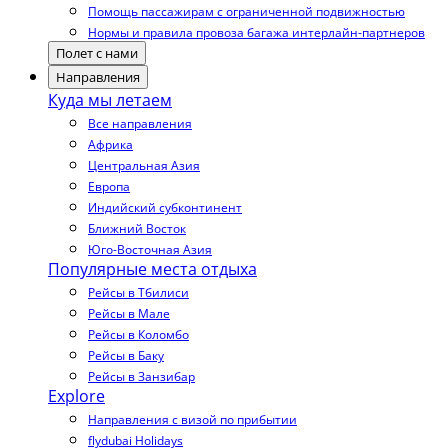
Помощь пассажирам с ограниченной подвижностью
Нормы и правила провоза багажа интерлайн-партнеров
Полет с нами
Направления
Куда мы летаем
Все направления
Африка
Центральная Азия
Европа
Индийский субконтинент
Ближний Восток
Юго-Восточная Азия
Популярные места отдыха
Рейсы в Тбилиси
Рейсы в Мале
Рейсы в Коломбо
Рейсы в Баку
Рейсы в Занзибар
Explore
Направления с визой по прибытии
flydubai Holidays