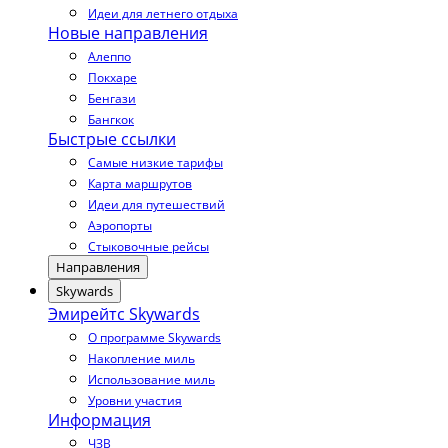
Идеи для летнего отдыха
Новые направления
Алеппо
Покхаре
Бенгази
Бангкок
Быстрые ссылки
Самые низкие тарифы
Карта маршрутов
Идеи для путешествий
Аэропорты
Стыковочные рейсы
Направления
Skywards
Эмирейтс Skywards
О программе Skywards
Накопление миль
Использование миль
Уровни участия
Информация
ЧЗВ