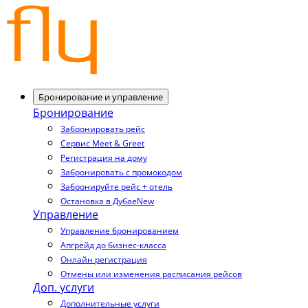
Бронирование и управление
Бронирование
Забронировать рейс
Сервис Meet & Greet
Регистрация на дому
Забронировать с промокодом
Забронируйте рейс + отель
Остановка в Дубае
New
Управление
Управление бронированием
Апгрейд до бизнес-класса
Онлайн регистрация
Отмены или изменения расписания рейсов
Доп. услуги
Дополнительные услуги