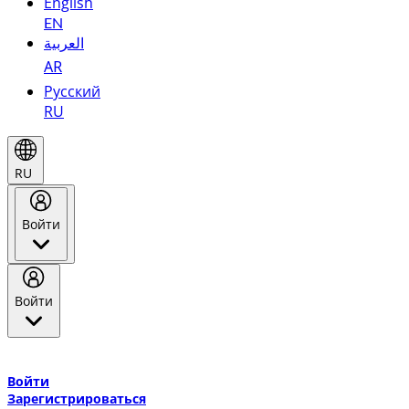
English
EN
العربية
AR
Русский
RU
RU
Войти
Войти
Добро пожаловать в Эмирейтс Skywards, программу лояльнос
авиакомпании Эмирейтс и теперь flydubai.
Войти
Зарегистрироваться