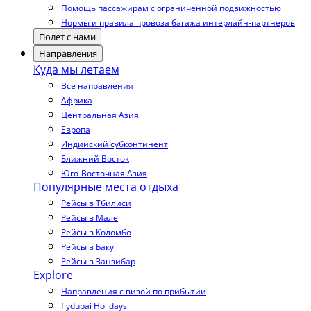
Помощь пассажирам с ограниченной подвижностью
Нормы и правила провоза багажа интерлайн-партнеров
Полет с нами
Направления
Куда мы летаем
Все направления
Африка
Центральная Азия
Европа
Индийский субконтинент
Ближний Восток
Юго-Восточная Азия
Популярные места отдыха
Рейсы в Тбилиси
Рейсы в Мале
Рейсы в Коломбо
Рейсы в Баку
Рейсы в Занзибар
Explore
Направления с визой по прибытии
flydubai Holidays