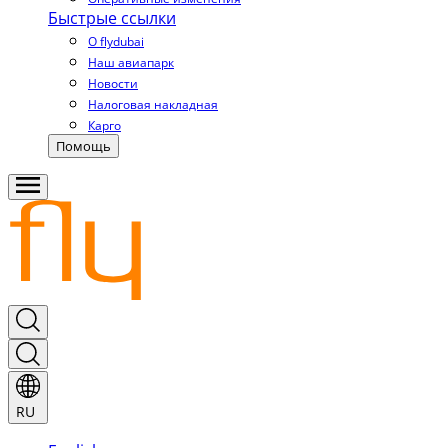
Быстрые ссылки
О flydubai
Наш авиапарк
Новости
Налоговая накладная
Карго
Помощь
RU