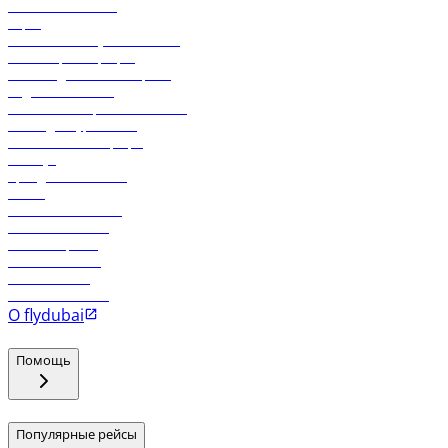
Свяжитесь с нами
Карго
Экологическая устойчивость
Онлайн-регистрация
Часто задаваемые вопросы
Отдел снабжения
Реклама на бортовой системе
Логин для турагентов
Самые низкие тарифы
Holidays
Аренда автомобиля
Отели
Работа в компании
Рейсы в Тбилиси
Рейсы в Эр-Рияд
Рейсы в Маскат
Рейсы в Мале
Рейсы в Коломбо
О flydubai
Помощь
Популярные рейсы