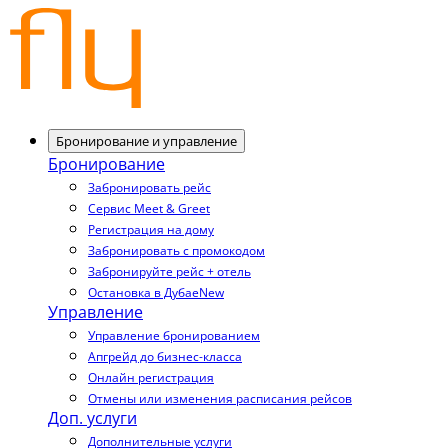
Бронирование и управление
Бронирование
Забронировать рейс
Сервис Meet & Greet
Регистрация на дому
Забронировать с промокодом
Забронируйте рейс + отель
Остановка в Дубае
New
Управление
Управление бронированием
Апгрейд до бизнес-класса
Онлайн регистрация
Отмены или изменения расписания рейсов
Доп. услуги
Дополнительные услуги