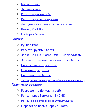
Бизнес-класс
Эконом-класс
Регистрация на рейс
Регистрация в городе
New
Доступность и помощь пассажирам
Boeing 737 MAX
На борту flydubai
Багаж
Ручная кладь
Регистрируемый багаж
Запрещенные и ограниченные предметы
Задержанный или поврежденный багаж
Спортивное снаряжение
Опасные предметы
Специальный багаж
Тарифы на регистрацию багажа в аэропорту
Быстрые ссылки
Разрешение Допуск на рейс
Рейсы через Терминал 3 (DXB)
Рейсы во время сезона Умры/Хаджа
Перелет во время беременности