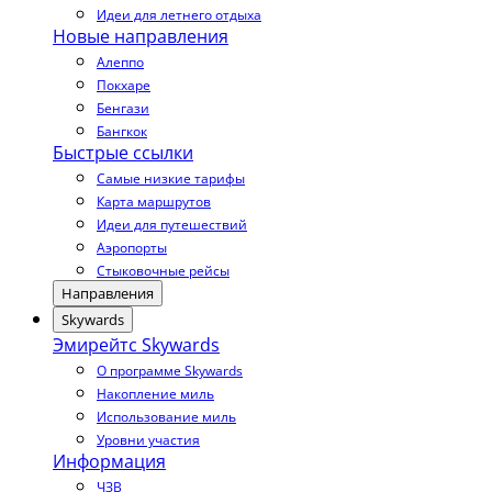
Идеи для летнего отдыха
Новые направления
Алеппо
Покхаре
Бенгази
Бангкок
Быстрые ссылки
Самые низкие тарифы
Карта маршрутов
Идеи для путешествий
Аэропорты
Стыковочные рейсы
Направления
Skywards
Эмирейтс Skywards
О программе Skywards
Накопление миль
Использование миль
Уровни участия
Информация
ЧЗВ