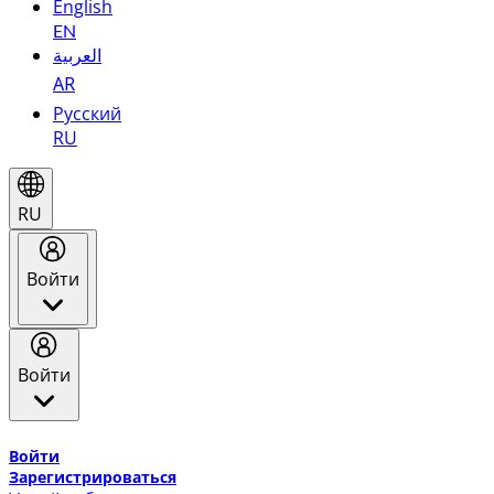
English
EN
العربية
AR
Русский
RU
RU
Войти
Войти
Добро пожаловать в Эмирейтс Skywards, программу лоя
Войти
Зарегистрироваться