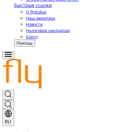
Быстрые ссылки
О flydubai
Наш авиапарк
Новости
Налоговая накладная
Карго
Помощь
RU