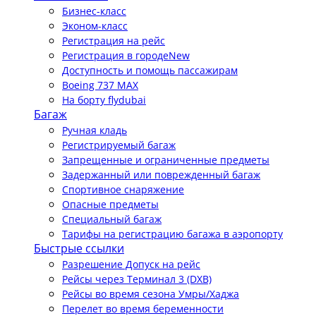
Бизнес-класс
Эконом-класс
Регистрация на рейс
Регистрация в городе
New
Доступность и помощь пассажирам
Boeing 737 MAX
На борту flydubai
Багаж
Ручная кладь
Регистрируемый багаж
Запрещенные и ограниченные предметы
Задержанный или поврежденный багаж
Спортивное снаряжение
Опасные предметы
Специальный багаж
Тарифы на регистрацию багажа в аэропорту
Быстрые ссылки
Разрешение Допуск на рейс
Рейсы через Терминал 3 (DXB)
Рейсы во время сезона Умры/Хаджа
Перелет во время беременности