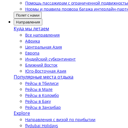
Помощь пассажирам с ограниченной подвижност
Нормы и правила провоза багажа интерлайн-парт
Полет с нами
Направления
Куда мы летаем
Все направления
Африка
Центральная Азия
Европа
Индийский субконтинент
Ближний Восток
Юго-Восточная Азия
Популярные места отдыха
Рейсы в Тбилиси
Рейсы в Мале
Рейсы в Коломбо
Рейсы в Баку
Рейсы в Занзибар
Explore
Направления с визой по прибытии
flydubai Holidays