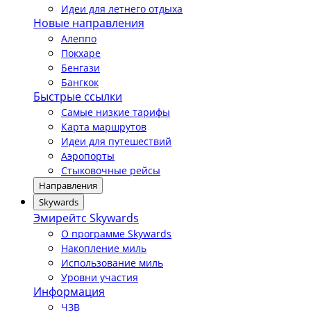
Идеи для летнего отдыха
Новые направления
Алеппо
Покхаре
Бенгази
Бангкок
Быстрые ссылки
Самые низкие тарифы
Карта маршрутов
Идеи для путешествий
Аэропорты
Стыковочные рейсы
Направления
Skywards
Эмирейтс Skywards
О программе Skywards
Накопление миль
Использование миль
Уровни участия
Информация
ЧЗВ