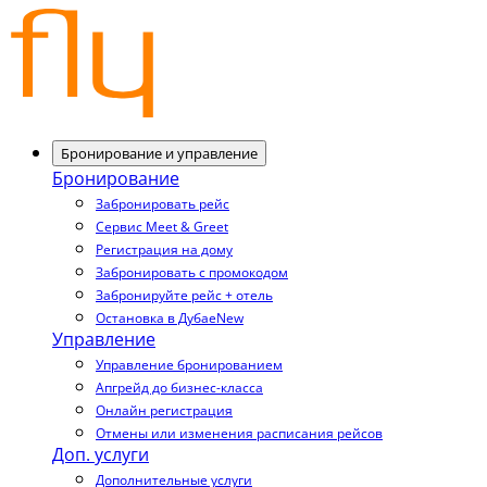
Бронирование и управление
Бронирование
Забронировать рейс
Сервис Meet & Greet
Регистрация на дому
Забронировать с промокодом
Забронируйте рейс + отель
Остановка в Дубае
New
Управление
Управление бронированием
Апгрейд до бизнес-класса
Онлайн регистрация
Отмены или изменения расписания рейсов
Доп. услуги
Дополнительные услуги