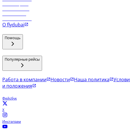
Рейсы в Эр-Рияд
Рейсы в Маскат
Рейсы в Мале
Рейсы в Коломбо
О flydubai
Помощь
Популярные рейсы
Работа в компании
Новости
Наша политика
Услови
и положения
Фейсбук
X
Инстаграм