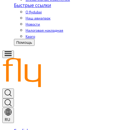
Быстрые ссылки
О flydubai
Наш авиапарк
Новости
Налоговая накладная
Карго
Помощь
RU