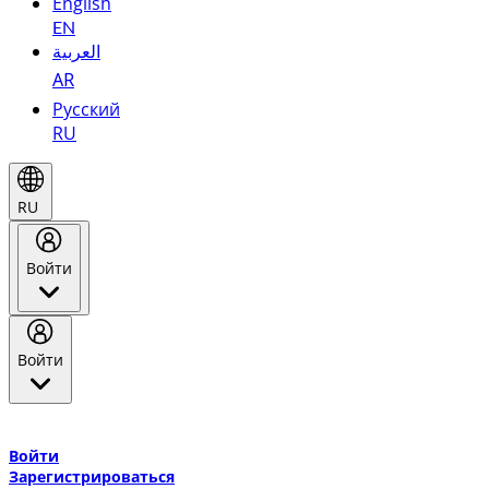
English
EN
العربية
AR
Русский
RU
RU
Войти
Войти
Добро пожаловать в Эмирейтс Skywards, программу лояльнос
авиакомпании Эмирейтс и теперь flydubai.
Войти
Зарегистрироваться