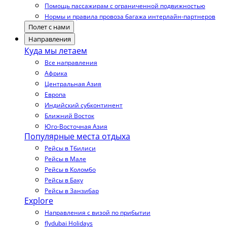
Помощь пассажирам с ограниченной подвижностью
Нормы и правила провоза багажа интерлайн-партнеров
Полет с нами
Направления
Куда мы летаем
Все направления
Африка
Центральная Азия
Европа
Индийский субконтинент
Ближний Восток
Юго-Восточная Азия
Популярные места отдыха
Рейсы в Тбилиси
Рейсы в Мале
Рейсы в Коломбо
Рейсы в Баку
Рейсы в Занзибар
Explore
Направления с визой по прибытии
flydubai Holidays