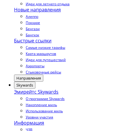
Идеи для летнего отдыха
Новые направления
Алеппо
Покхаре
Бенгази
Бангкок
Быстрые ссылки
Самые низкие тарифы
Карта маршрутов
Идеи для путешествий
Аэропорты
Стыковочные рейсы
Направления
Skywards
Эмирейтс Skywards
О программе Skywards
Накопление миль
Использование миль
Уровни участия
Информация
ЧЗВ