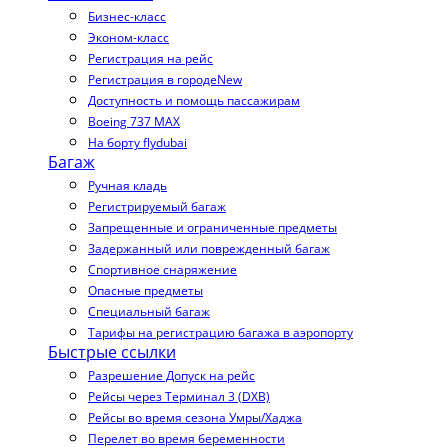
Бизнес-класс
Эконом-класс
Регистрация на рейс
Регистрация в городе
New
Доступность и помощь пассажирам
Boeing 737 MAX
На борту flydubai
Багаж
Ручная кладь
Регистрируемый багаж
Запрещенные и ограниченные предметы
Задержанный или поврежденный багаж
Спортивное снаряжение
Опасные предметы
Специальный багаж
Тарифы на регистрацию багажа в аэропорту
Быстрые ссылки
Разрешение Допуск на рейс
Рейсы через Терминал 3 (DXB)
Рейсы во время сезона Умры/Хаджа
Перелет во время беременности