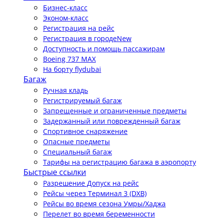
Бизнес-класс
Эконом-класс
Регистрация на рейс
Регистрация в городе
New
Доступность и помощь пассажирам
Boeing 737 MAX
На борту flydubai
Багаж
Ручная кладь
Регистрируемый багаж
Запрещенные и ограниченные предметы
Задержанный или поврежденный багаж
Спортивное снаряжение
Опасные предметы
Специальный багаж
Тарифы на регистрацию багажа в аэропорту
Быстрые ссылки
Разрешение Допуск на рейс
Рейсы через Терминал 3 (DXB)
Рейсы во время сезона Умры/Хаджа
Перелет во время беременности