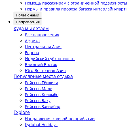
Помощь пассажирам с ограниченной подвижност
Нормы и правила провоза багажа интерлайн-парт
Полет с нами
Направления
Куда мы летаем
Все направления
Африка
Центральная Азия
Европа
Индийский субконтинент
Ближний Восток
Юго-Восточная Азия
Популярные места отдыха
Рейсы в Тбилиси
Рейсы в Мале
Рейсы в Коломбо
Рейсы в Баку
Рейсы в Занзибар
Explore
Направления с визой по прибытии
flydubai Holidays