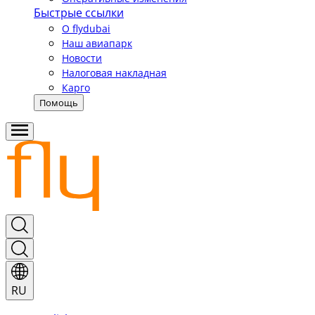
Быстрые ссылки
О flydubai
Наш авиапарк
Новости
Налоговая накладная
Карго
Помощь
RU