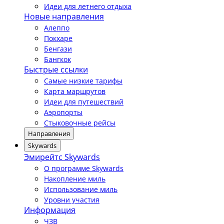
Идеи для летнего отдыха
Новые направления
Алеппо
Покхаре
Бенгази
Бангкок
Быстрые ссылки
Самые низкие тарифы
Карта маршрутов
Идеи для путешествий
Аэропорты
Стыковочные рейсы
Направления
Skywards
Эмирейтс Skywards
О программе Skywards
Накопление миль
Использование миль
Уровни участия
Информация
ЧЗВ