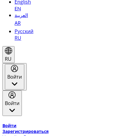
English
EN
العربية
AR
Русский
RU
RU
Войти
Войти
Добро пожаловать в Эмирейтс Skywards, программу лоя
Войти
Зарегистрироваться