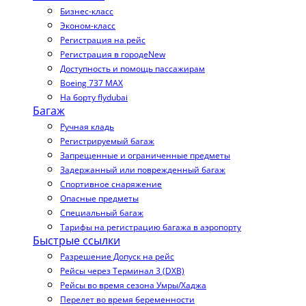
Бизнес-класс
Эконом-класс
Регистрация на рейс
Регистрация в городе
New
Доступность и помощь пассажирам
Boeing 737 MAX
На борту flydubai
Багаж
Ручная кладь
Регистрируемый багаж
Запрещенные и ограниченные предметы
Задержанный или поврежденный багаж
Спортивное снаряжение
Опасные предметы
Специальный багаж
Тарифы на регистрацию багажа в аэропорту
Быстрые ссылки
Разрешение Допуск на рейс
Рейсы через Терминал 3 (DXB)
Рейсы во время сезона Умры/Хаджа
Перелет во время беременности