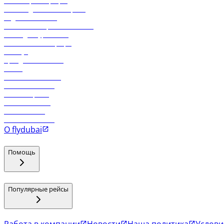
Онлайн-регистрация
Часто задаваемые вопросы
Отдел снабжения
Реклама на бортовой системе
Логин для турагентов
Самые низкие тарифы
Holidays
Аренда автомобиля
Отели
Работа в компании
Рейсы в Тбилиси
Рейсы в Эр-Рияд
Рейсы в Маскат
Рейсы в Мале
Рейсы в Коломбо
О flydubai
Помощь
Популярные рейсы
Работа в компании
Новости
Наша политика
Услови