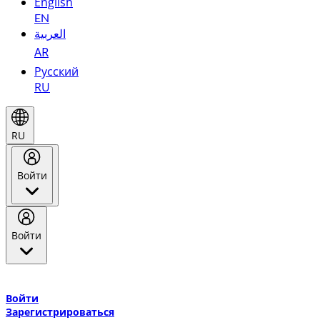
English
EN
العربية
AR
Русский
RU
RU
Войти
Войти
Добро пожаловать в Эмирейтс Skywards, программу лояльнос
авиакомпании Эмирейтс и теперь flydubai.
Войти
Зарегистрироваться