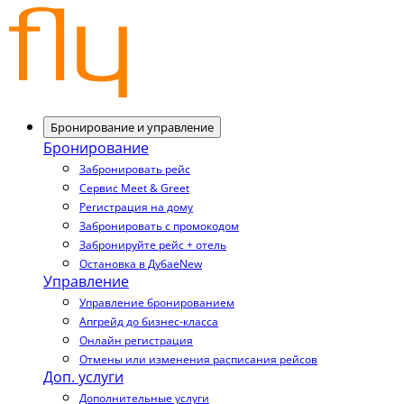
Бронирование и управление
Бронирование
Забронировать рейс
Сервис Meet & Greet
Регистрация на дому
Забронировать с промокодом
Забронируйте рейс + отель
Остановка в Дубае
New
Управление
Управление бронированием
Апгрейд до бизнес-класса
Онлайн регистрация
Отмены или изменения расписания рейсов
Доп. услуги
Дополнительные услуги