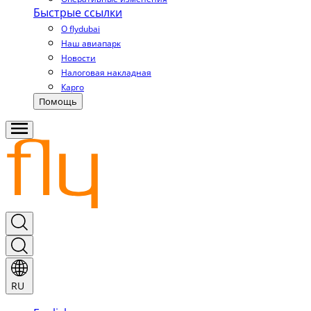
Быстрые ссылки
О flydubai
Наш авиапарк
Новости
Налоговая накладная
Карго
Помощь
RU