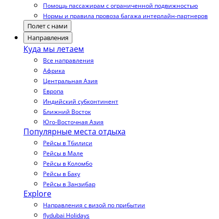
Помощь пассажирам с ограниченной подвижностью
Нормы и правила провоза багажа интерлайн-партнеров
Полет с нами
Направления
Куда мы летаем
Все направления
Африка
Центральная Азия
Европа
Индийский субконтинент
Ближний Восток
Юго-Восточная Азия
Популярные места отдыха
Рейсы в Тбилиси
Рейсы в Мале
Рейсы в Коломбо
Рейсы в Баку
Рейсы в Занзибар
Explore
Направления с визой по прибытии
flydubai Holidays