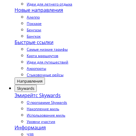
Идеи для летнего отдыха
Новые направления
Алеппо
Покхаре
Бенгази
Бангкок
Быстрые ссылки
Самые низкие тарифы
Карта маршрутов
Идеи для путешествий
Аэропорты
Стыковочные рейсы
Направления
Skywards
Эмирейтс Skywards
О программе Skywards
Накопление миль
Использование миль
Уровни участия
Информация
ЧЗВ