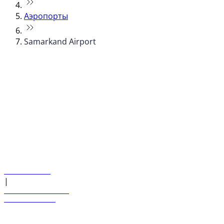
Аэропорты
Samarkand Airport
© flydubai 2026. Все права защищены.
Наша политика
|
Условия и положения
+971 600 54 44 45
Забронировать рейс