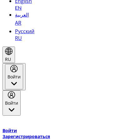
English
EN
العربية
AR
Русский
RU
RU
Войти
Войти
Добро пожаловать в Эмирейтс Skywards, программу лояльнос
авиакомпании Эмирейтс и теперь flydubai.
Войти
Зарегистрироваться