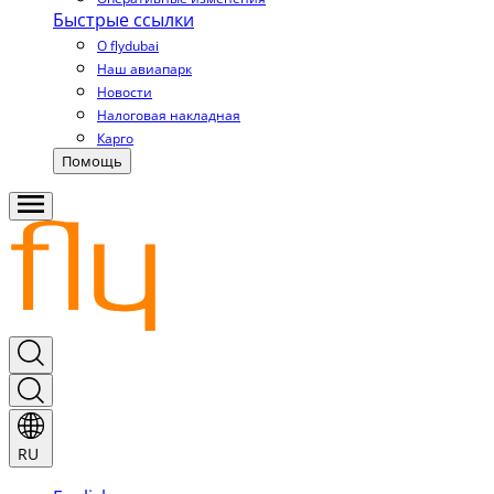
Быстрые ссылки
О flydubai
Наш авиапарк
Новости
Налоговая накладная
Карго
Помощь
RU