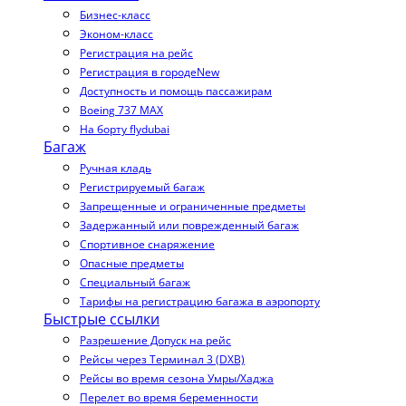
Бизнес-класс
Эконом-класс
Регистрация на рейс
Регистрация в городе
New
Доступность и помощь пассажирам
Boeing 737 MAX
На борту flydubai
Багаж
Ручная кладь
Регистрируемый багаж
Запрещенные и ограниченные предметы
Задержанный или поврежденный багаж
Спортивное снаряжение
Опасные предметы
Специальный багаж
Тарифы на регистрацию багажа в аэропорту
Быстрые ссылки
Разрешение Допуск на рейс
Рейсы через Терминал 3 (DXB)
Рейсы во время сезона Умры/Хаджа
Перелет во время беременности