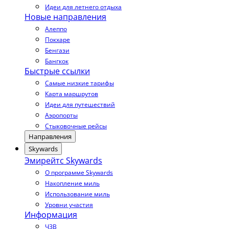
Идеи для летнего отдыха
Новые направления
Алеппо
Покхаре
Бенгази
Бангкок
Быстрые ссылки
Самые низкие тарифы
Карта маршрутов
Идеи для путешествий
Аэропорты
Стыковочные рейсы
Направления
Skywards
Эмирейтс Skywards
О программе Skywards
Накопление миль
Использование миль
Уровни участия
Информация
ЧЗВ