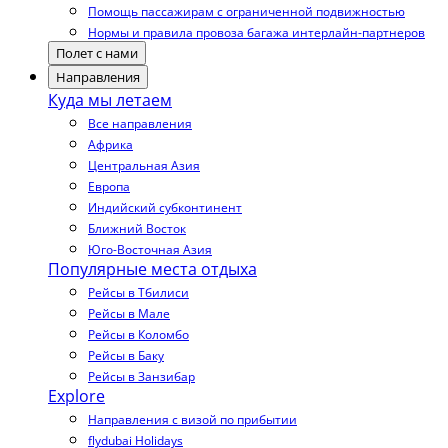
Помощь пассажирам с ограниченной подвижностью
Нормы и правила провоза багажа интерлайн-партнеров
Полет с нами
Направления
Куда мы летаем
Все направления
Африка
Центральная Азия
Европа
Индийский субконтинент
Ближний Восток
Юго-Восточная Азия
Популярные места отдыха
Рейсы в Тбилиси
Рейсы в Мале
Рейсы в Коломбо
Рейсы в Баку
Рейсы в Занзибар
Explore
Направления с визой по прибытии
flydubai Holidays