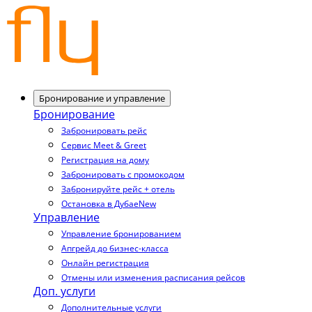
Бронирование и управление
Бронирование
Забронировать рейс
Сервис Meet & Greet
Регистрация на дому
Забронировать с промокодом
Забронируйте рейс + отель
Остановка в Дубае
New
Управление
Управление бронированием
Апгрейд до бизнес-класса
Онлайн регистрация
Отмены или изменения расписания рейсов
Доп. услуги
Дополнительные услуги