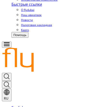
Быстрые ссылки
О flydubai
Наш авиапарк
Новости
Налоговая накладная
Карго
Помощь
RU