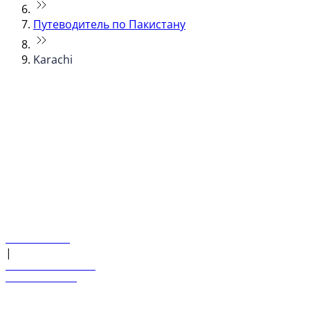
Путеводитель по Пакистану
Karachi
© flydubai 2026. Все права защищены.
Наша политика
|
Условия и положения
+971 600 54 44 45
Забронировать рейс