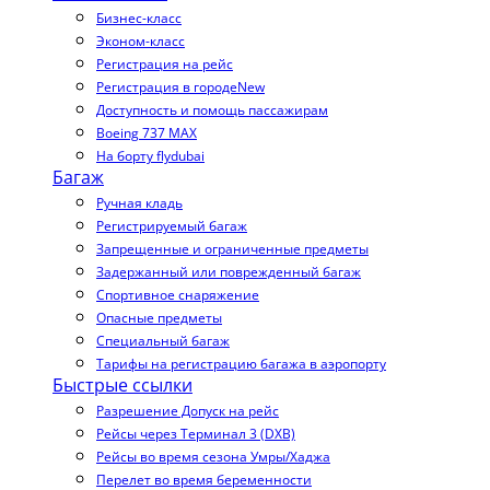
Бизнес-класс
Эконом-класс
Регистрация на рейс
Регистрация в городе
New
Доступность и помощь пассажирам
Boeing 737 MAX
На борту flydubai
Багаж
Ручная кладь
Регистрируемый багаж
Запрещенные и ограниченные предметы
Задержанный или поврежденный багаж
Спортивное снаряжение
Опасные предметы
Специальный багаж
Тарифы на регистрацию багажа в аэропорту
Быстрые ссылки
Разрешение Допуск на рейс
Рейсы через Терминал 3 (DXB)
Рейсы во время сезона Умры/Хаджа
Перелет во время беременности