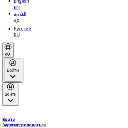
English
EN
العربية
AR
Русский
RU
RU
Войти
Войти
Добро пожаловать в Эмирейтс Skywards, программу лояльнос
авиакомпании Эмирейтс и теперь flydubai.
Войти
Зарегистрироваться