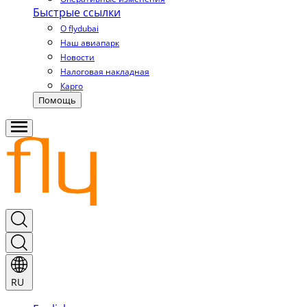
Быстрые ссылки
О flydubai
Наш авиапарк
Новости
Налоговая накладная
Карго
Помощь
RU