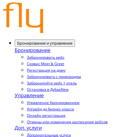
Бронирование и управление
Бронирование
Забронировать рейс
Сервис Meet & Greet
Регистрация на дому
Забронировать с промокодом
Забронируйте рейс + отель
Остановка в Дубае
New
Управление
Управление бронированием
Апгрейд до бизнес-класса
Онлайн регистрация
Отмены или изменения расписания рейсов
Доп. услуги
Дополнительные услуги