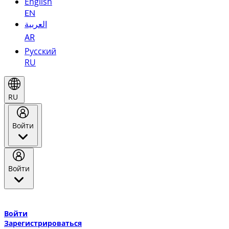
English
EN
العربية
AR
Русский
RU
RU
Войти
Войти
Добро пожаловать в Эмирейтс Skywards, программу лояльнос
авиакомпании Эмирейтс и теперь flydubai.
Войти
Зарегистрироваться