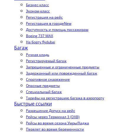
Бизнес-класс
Эконом-класс
Регистрация на рейс
Регистрация в городе
New
Доступность и помощь пассажирам
Boeing 737 MAX
На борту flydubai
Багаж
Ручная кладь
Регистрируемый багаж
Запрещенные и ограниченные предметы
Задержанный или поврежденный багаж
Спортивное снаряжение
Опасные предметы
Специальный багаж
Тарифы на регистрацию багажа в аэропорту
Быстрые ссылки
Разрешение Допуск на рейс
Рейсы через Терминал 3 (DXB)
Рейсы во время сезона Умры/Хаджа
Перелет во время беременности