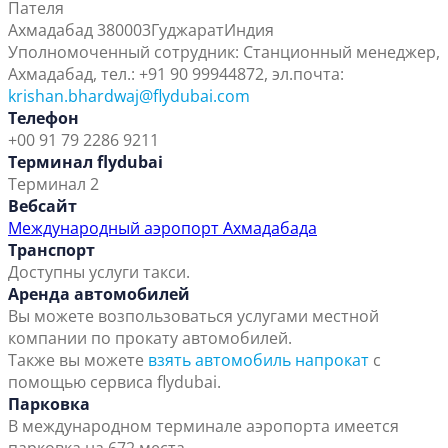
Пателя
Ахмадабад 380003
Гуджарат
Индия
Уполномоченный сотрудник: Станционный менеджер,
Ахмадабад, тел.: +91 90 99944872, эл.почта:
krishan.bhardwaj@flydubai.com
Телефон
+00 91 79 2286 9211
Терминал flydubai
Терминал 2
Вебсайт
Международный аэропорт Ахмадабада
Транспорт
Доступны услуги такси.
Аренда автомобилей
Вы можете возпользоваться услугами местной
компании по прокату автомобилей.
Также вы можете
взять автомобиль напрокат
с
помощью сервиса flydubai.
Парковка
В международном терминале аэропорта имеется