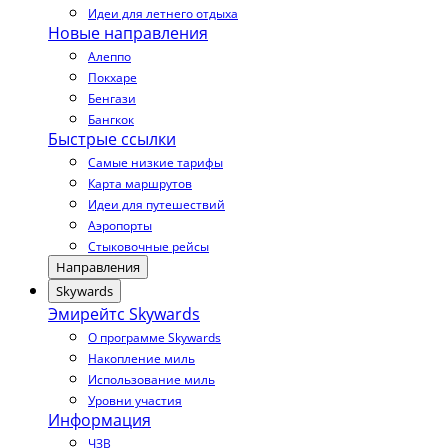
Идеи для летнего отдыха
Новые направления
Алеппо
Покхаре
Бенгази
Бангкок
Быстрые ссылки
Самые низкие тарифы
Карта маршрутов
Идеи для путешествий
Аэропорты
Стыковочные рейсы
Направления
Skywards
Эмирейтс Skywards
О программе Skywards
Накопление миль
Использование миль
Уровни участия
Информация
ЧЗВ