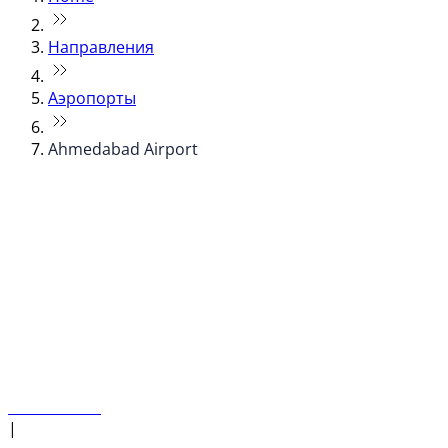
Направления
Аэропорты
Ahmedabad Airport
© flydubai 2026. Все права защищены.
Наша политика
|
Условия и положения