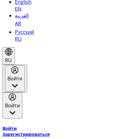
English
EN
العربية
AR
Русский
RU
RU
Войти
Войти
Добро пожаловать в Эмирейтс Skywards, программу лоя
Войти
Зарегистрироваться