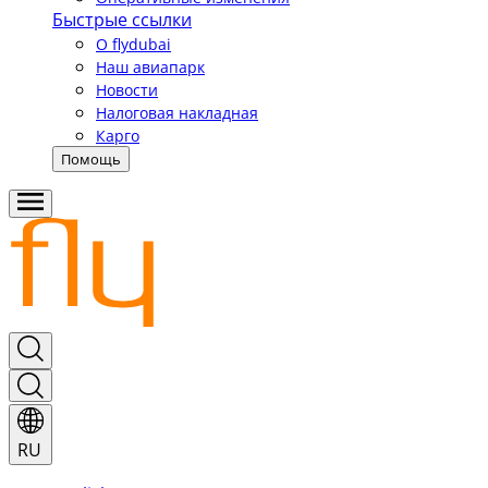
Быстрые ссылки
О flydubai
Наш авиапарк
Новости
Налоговая накладная
Карго
Помощь
RU