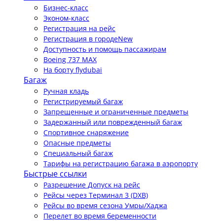
Бизнес-класс
Эконом-класс
Регистрация на рейс
Регистрация в городе
New
Доступность и помощь пассажирам
Boeing 737 MAX
На борту flydubai
Багаж
Ручная кладь
Регистрируемый багаж
Запрещенные и ограниченные предметы
Задержанный или поврежденный багаж
Спортивное снаряжение
Опасные предметы
Специальный багаж
Тарифы на регистрацию багажа в аэропорту
Быстрые ссылки
Разрешение Допуск на рейс
Рейсы через Терминал 3 (DXB)
Рейсы во время сезона Умры/Хаджа
Перелет во время беременности