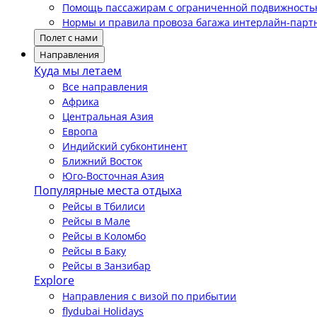
Помощь пассажирам с ограниченной подвижност
Нормы и правила провоза багажа интерлайн-парт
Полет с нами
Направления
Куда мы летаем
Все направления
Африка
Центральная Азия
Европа
Индийский субконтинент
Ближний Восток
Юго-Восточная Азия
Популярные места отдыха
Рейсы в Тбилиси
Рейсы в Мале
Рейсы в Коломбо
Рейсы в Баку
Рейсы в Занзибар
Explore
Направления с визой по прибытии
flydubai Holidays