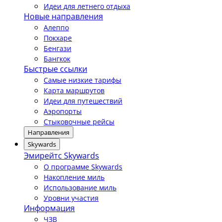
Идеи для летнего отдыха
Новые направления
Алеппо
Покхаре
Бенгази
Бангкок
Быстрые ссылки
Самые низкие тарифы
Карта маршрутов
Идеи для путешествий
Аэропорты
Стыковочные рейсы
Направления
Skywards
Эмирейтс Skywards
О программе Skywards
Накопление миль
Использование миль
Уровни участия
Информация
ЧЗВ