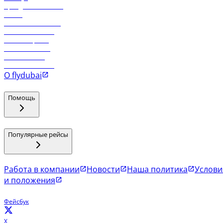
Аренда автомобиля
Отели
Работа в компании
Рейсы в Тбилиси
Рейсы в Эр-Рияд
Рейсы в Маскат
Рейсы в Мале
Рейсы в Коломбо
О flydubai
Помощь
Популярные рейсы
Работа в компании
Новости
Наша политика
Услови
и положения
Фейсбук
X