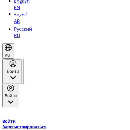
English
EN
العربية
AR
Русский
RU
RU
Войти
Войти
Добро пожаловать в Эмирейтс Skywards, программу лояльнос
авиакомпании Эмирейтс и теперь flydubai.
Войти
Зарегистрироваться