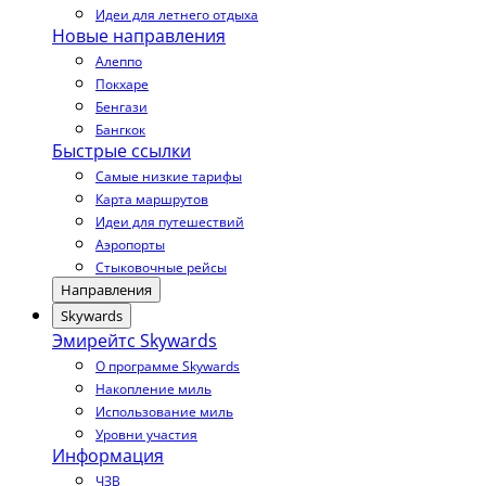
Идеи для летнего отдыха
Новые направления
Алеппо
Покхаре
Бенгази
Бангкок
Быстрые ссылки
Самые низкие тарифы
Карта маршрутов
Идеи для путешествий
Аэропорты
Стыковочные рейсы
Направления
Skywards
Эмирейтс Skywards
О программе Skywards
Накопление миль
Использование миль
Уровни участия
Информация
ЧЗВ