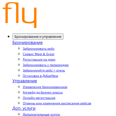
Бронирование и управление
Бронирование
Забронировать рейс
Сервис Meet & Greet
Регистрация на дому
Забронировать с промокодом
Забронируйте рейс + отель
Остановка в Дубае
New
Управление
Управление бронированием
Апгрейд до бизнес-класса
Онлайн регистрация
Отмены или изменения расписания рейсов
Доп. услуги
Дополнительные услуги