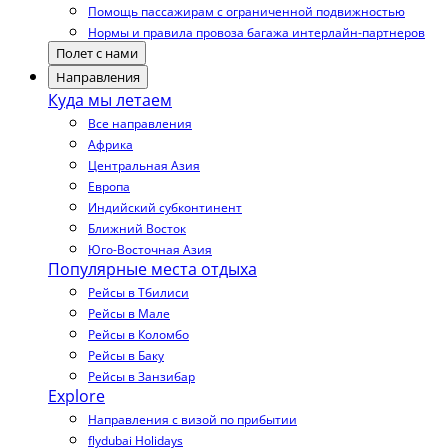
Помощь пассажирам с ограниченной подвижностью
Нормы и правила провоза багажа интерлайн-партнеров
Полет с нами
Направления
Куда мы летаем
Все направления
Африка
Центральная Азия
Европа
Индийский субконтинент
Ближний Восток
Юго-Восточная Азия
Популярные места отдыха
Рейсы в Тбилиси
Рейсы в Мале
Рейсы в Коломбо
Рейсы в Баку
Рейсы в Занзибар
Explore
Направления с визой по прибытии
flydubai Holidays