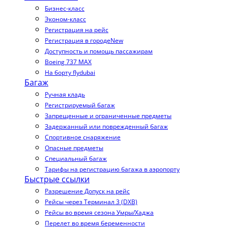
Бизнес-класс
Эконом-класс
Регистрация на рейс
Регистрация в городе
New
Доступность и помощь пассажирам
Boeing 737 MAX
На борту flydubai
Багаж
Ручная кладь
Регистрируемый багаж
Запрещенные и ограниченные предметы
Задержанный или поврежденный багаж
Спортивное снаряжение
Опасные предметы
Специальный багаж
Тарифы на регистрацию багажа в аэропорту
Быстрые ссылки
Разрешение Допуск на рейс
Рейсы через Терминал 3 (DXB)
Рейсы во время сезона Умры/Хаджа
Перелет во время беременности