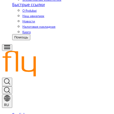
Быстрые ссылки
О flydubai
Наш авиапарк
Новости
Налоговая накладная
Карго
Помощь
RU