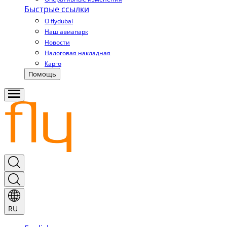
Быстрые ссылки
О flydubai
Наш авиапарк
Новости
Налоговая накладная
Карго
Помощь
RU