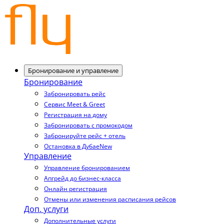
Бронирование и управление
Бронирование
Забронировать рейс
Сервис Meet & Greet
Регистрация на дому
Забронировать с промокодом
Забронируйте рейс + отель
Остановка в Дубае
New
Управление
Управление бронированием
Апгрейд до бизнес-класса
Онлайн регистрация
Отмены или изменения расписания рейсов
Доп. услуги
Дополнительные услуги