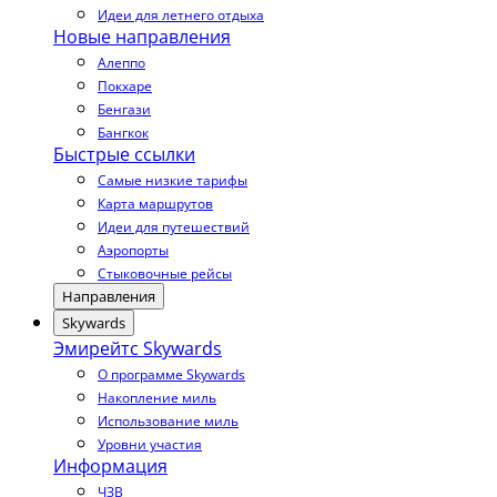
Идеи для летнего отдыха
Новые направления
Алеппо
Покхаре
Бенгази
Бангкок
Быстрые ссылки
Самые низкие тарифы
Карта маршрутов
Идеи для путешествий
Аэропорты
Стыковочные рейсы
Направления
Skywards
Эмирейтс Skywards
О программе Skywards
Накопление миль
Использование миль
Уровни участия
Информация
ЧЗВ