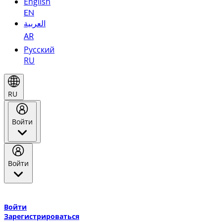
English
EN
العربية
AR
Русский
RU
RU
Войти
Войти
Добро пожаловать в Эмирейтс Skywards, программу лояльнос
авиакомпании Эмирейтс и теперь flydubai.
Войти
Зарегистрироваться