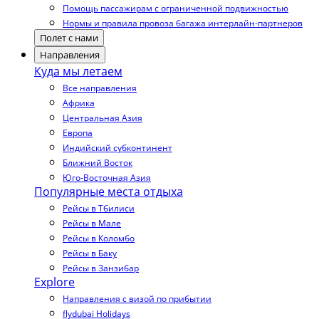
Помощь пассажирам с ограниченной подвижностью
Нормы и правила провоза багажа интерлайн-партнеров
Полет с нами
Направления
Куда мы летаем
Все направления
Африка
Центральная Азия
Европа
Индийский субконтинент
Ближний Восток
Юго-Восточная Азия
Популярные места отдыха
Рейсы в Тбилиси
Рейсы в Мале
Рейсы в Коломбо
Рейсы в Баку
Рейсы в Занзибар
Explore
Направления с визой по прибытии
flydubai Holidays