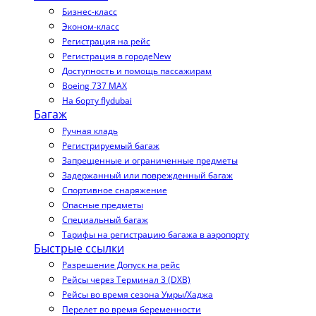
Бизнес-класс
Эконом-класс
Регистрация на рейс
Регистрация в городе
New
Доступность и помощь пассажирам
Boeing 737 MAX
На борту flydubai
Багаж
Ручная кладь
Регистрируемый багаж
Запрещенные и ограниченные предметы
Задержанный или поврежденный багаж
Спортивное снаряжение
Опасные предметы
Специальный багаж
Тарифы на регистрацию багажа в аэропорту
Быстрые ссылки
Разрешение Допуск на рейс
Рейсы через Терминал 3 (DXB)
Рейсы во время сезона Умры/Хаджа
Перелет во время беременности