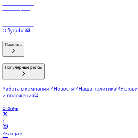
Рейсы в Тбилиси
Рейсы в Эр-Рияд
Рейсы в Маскат
Рейсы в Мале
Рейсы в Коломбо
О flydubai
Помощь
Популярные рейсы
Работа в компании
Новости
Наша политика
Услови
и положения
Фейсбук
X
Инстаграм