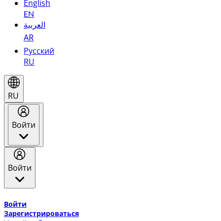
English
EN
العربية
AR
Русский
RU
RU
Войти
Войти
Добро пожаловать в Эмирейтс Skywards, программу лоя
Войти
Зарегистрироваться