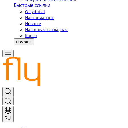
Быстрые ссылки
О flydubai
Наш авиапарк
Новости
Налоговая накладная
Карго
Помощь
RU