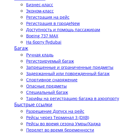
Бизнес-класс
Эконом-класс
Регистрация на рейс
Регистрация в городе
New
Доступность и помощь пассажирам
Boeing 737 MAX
На борту flydubai
Багаж
Ручная кладь
Регистрируемый багаж
Запрещенные и ограниченные предметы
Задержанный или поврежденный багаж
Спортивное снаряжение
Опасные предметы
Специальный багаж
Тарифы на регистрацию багажа в аэропорту
Быстрые ссылки
Разрешение Допуск на рейс
Рейсы через Терминал 3 (DXB)
Рейсы во время сезона Умры/Хаджа
Перелет во время беременности