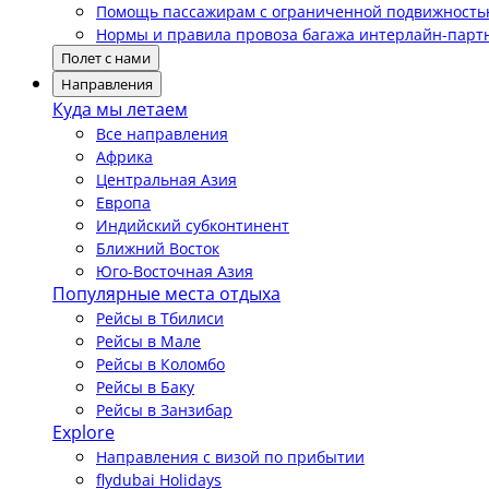
Помощь пассажирам с ограниченной подвижност
Нормы и правила провоза багажа интерлайн-парт
Полет с нами
Направления
Куда мы летаем
Все направления
Африка
Центральная Азия
Европа
Индийский субконтинент
Ближний Восток
Юго-Восточная Азия
Популярные места отдыха
Рейсы в Тбилиси
Рейсы в Мале
Рейсы в Коломбо
Рейсы в Баку
Рейсы в Занзибар
Explore
Направления с визой по прибытии
flydubai Holidays