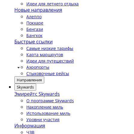
Идеи для летнего отдыха
Новые направления
Алеппо
Покхаре
Бенгази
Бангкок
Быстрые ссылки
Самые низкие тарифы
Карта маршрутов
Идеи для путешествий
Аэропорты
Стыковочные рейсы
Направления
Skywards
Эмирейтс Skywards
О программе Skywards
Накопление миль
Использование миль
Уровни участия
Информация
ЧЗВ