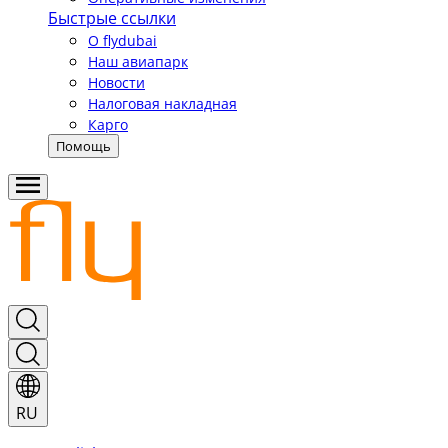
Быстрые ссылки
О flydubai
Наш авиапарк
Новости
Налоговая накладная
Карго
Помощь
RU