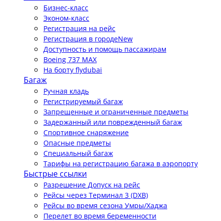
Бизнес-класс
Эконом-класс
Регистрация на рейс
Регистрация в городе
New
Доступность и помощь пассажирам
Boeing 737 MAX
На борту flydubai
Багаж
Ручная кладь
Регистрируемый багаж
Запрещенные и ограниченные предметы
Задержанный или поврежденный багаж
Спортивное снаряжение
Опасные предметы
Специальный багаж
Тарифы на регистрацию багажа в аэропорту
Быстрые ссылки
Разрешение Допуск на рейс
Рейсы через Терминал 3 (DXB)
Рейсы во время сезона Умры/Хаджа
Перелет во время беременности