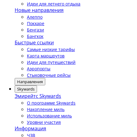
Идеи для летнего отдыха
Новые направления
Алеппо
Покхаре
Бенгази
Бангкок
Быстрые ссылки
Самые низкие тарифы
Карта маршрутов
Идеи для путешествий
Аэропорты
Стыковочные рейсы
Направления
Skywards
Эмирейтс Skywards
О программе Skywards
Накопление миль
Использование миль
Уровни участия
Информация
ЧЗВ