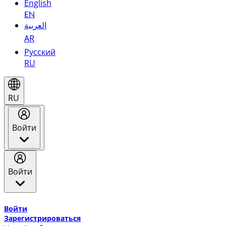
English
EN
العربية
AR
Русский
RU
RU
Войти
Войти
Добро пожаловать в Эмирейтс Skywards, программу лоя
Войти
Зарегистрироваться