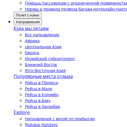
Помощь пассажирам с ограниченной подвижност
Нормы и правила провоза багажа интерлайн-парт
Полет с нами
Направления
Куда мы летаем
Все направления
Африка
Центральная Азия
Европа
Индийский субконтинент
Ближний Восток
Юго-Восточная Азия
Популярные места отдыха
Рейсы в Тбилиси
Рейсы в Мале
Рейсы в Коломбо
Рейсы в Баку
Рейсы в Занзибар
Explore
Направления с визой по прибытии
flydubai Holidays