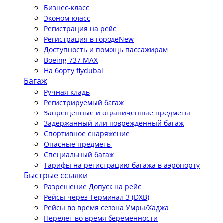
Бизнес-класс
Эконом-класс
Регистрация на рейс
Регистрация в городе
New
Доступность и помощь пассажирам
Boeing 737 MAX
На борту flydubai
Багаж
Ручная кладь
Регистрируемый багаж
Запрещенные и ограниченные предметы
Задержанный или поврежденный багаж
Спортивное снаряжение
Опасные предметы
Специальный багаж
Тарифы на регистрацию багажа в аэропорту
Быстрые ссылки
Разрешение Допуск на рейс
Рейсы через Терминал 3 (DXB)
Рейсы во время сезона Умры/Хаджа
Перелет во время беременности