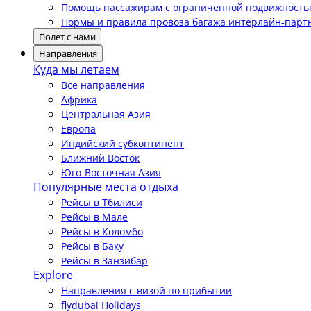
Помощь пассажирам с ограниченной подвижност
Нормы и правила провоза багажа интерлайн-парт
Полет с нами
Направления
Куда мы летаем
Все направления
Африка
Центральная Азия
Европа
Индийский субконтинент
Ближний Восток
Юго-Восточная Азия
Популярные места отдыха
Рейсы в Тбилиси
Рейсы в Мале
Рейсы в Коломбо
Рейсы в Баку
Рейсы в Занзибар
Explore
Направления с визой по прибытии
flydubai Holidays