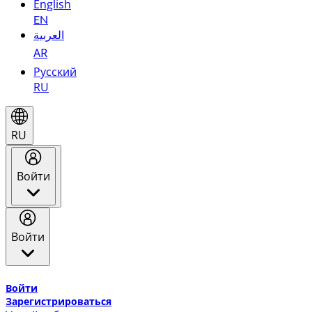
English
EN
العربية
AR
Русский
RU
RU
Войти
Войти
Добро пожаловать в Эмирейтс Skywards, программу лоя
Войти
Зарегистрироваться