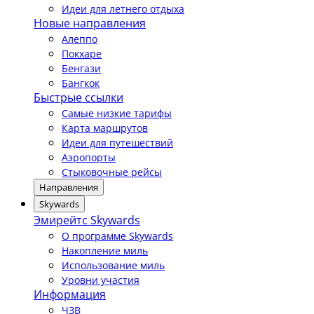
Идеи для летнего отдыха
Новые направления
Алеппо
Покхаре
Бенгази
Бангкок
Быстрые ссылки
Самые низкие тарифы
Карта маршрутов
Идеи для путешествий
Аэропорты
Стыковочные рейсы
Направления
Skywards
Эмирейтс Skywards
О программе Skywards
Накопление миль
Использование миль
Уровни участия
Информация
ЧЗВ