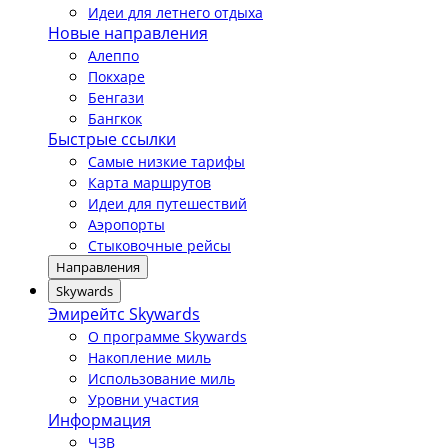
Идеи для летнего отдыха
Новые направления
Алеппо
Покхаре
Бенгази
Бангкок
Быстрые ссылки
Самые низкие тарифы
Карта маршрутов
Идеи для путешествий
Аэропорты
Стыковочные рейсы
Направления
Skywards
Эмирейтс Skywards
О программе Skywards
Накопление миль
Использование миль
Уровни участия
Информация
ЧЗВ