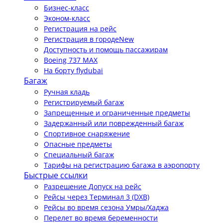
Бизнес-класс
Эконом-класс
Регистрация на рейс
Регистрация в городе
New
Доступность и помощь пассажирам
Boeing 737 MAX
На борту flydubai
Багаж
Ручная кладь
Регистрируемый багаж
Запрещенные и ограниченные предметы
Задержанный или поврежденный багаж
Спортивное снаряжение
Опасные предметы
Специальный багаж
Тарифы на регистрацию багажа в аэропорту
Быстрые ссылки
Разрешение Допуск на рейс
Рейсы через Терминал 3 (DXB)
Рейсы во время сезона Умры/Хаджа
Перелет во время беременности