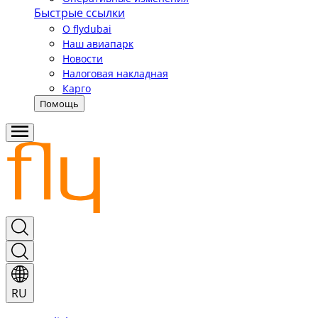
Быстрые ссылки
О flydubai
Наш авиапарк
Новости
Налоговая накладная
Карго
Помощь
RU