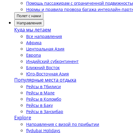
Помощь пассажирам с ограниченной подвижност
Нормы и правила провоза багажа интерлайн-парт
Полет с нами
Направления
Куда мы летаем
Все направления
Африка
Центральная Азия
Европа
Индийский субконтинент
Ближний Восток
Юго-Восточная Азия
Популярные места отдыха
Рейсы в Тбилиси
Рейсы в Мале
Рейсы в Коломбо
Рейсы в Баку
Рейсы в Занзибар
Explore
Направления с визой по прибытии
flydubai Holidays