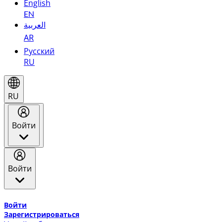
English
EN
العربية
AR
Русский
RU
RU
Войти
Войти
Добро пожаловать в Эмирейтс Skywards, программу лоя
Войти
Зарегистрироваться