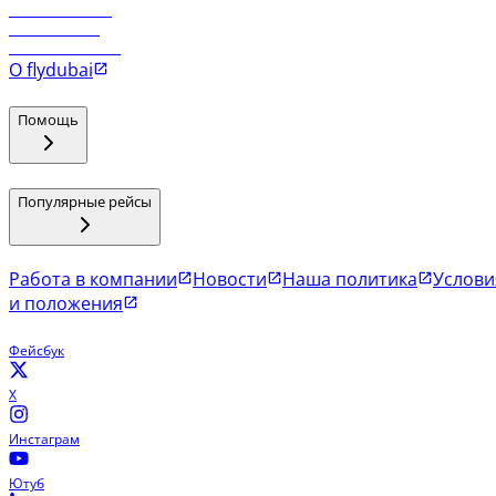
Рейсы в Маскат
Рейсы в Мале
Рейсы в Коломбо
О flydubai
Помощь
Популярные рейсы
Работа в компании
Новости
Наша политика
Услови
и положения
Фейсбук
X
Инстаграм
Ютуб