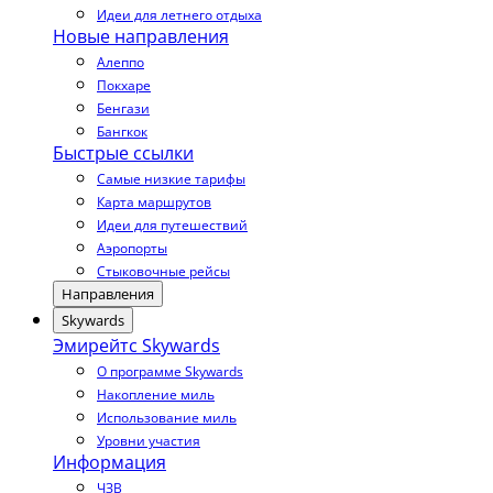
Идеи для летнего отдыха
Новые направления
Алеппо
Покхаре
Бенгази
Бангкок
Быстрые ссылки
Самые низкие тарифы
Карта маршрутов
Идеи для путешествий
Аэропорты
Стыковочные рейсы
Направления
Skywards
Эмирейтс Skywards
О программе Skywards
Накопление миль
Использование миль
Уровни участия
Информация
ЧЗВ