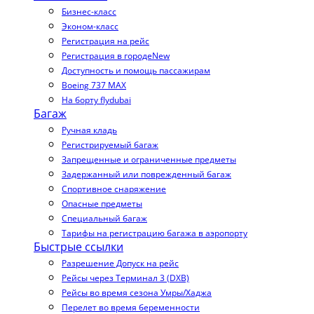
Бизнес-класс
Эконом-класс
Регистрация на рейс
Регистрация в городе
New
Доступность и помощь пассажирам
Boeing 737 MAX
На борту flydubai
Багаж
Ручная кладь
Регистрируемый багаж
Запрещенные и ограниченные предметы
Задержанный или поврежденный багаж
Спортивное снаряжение
Опасные предметы
Специальный багаж
Тарифы на регистрацию багажа в аэропорту
Быстрые ссылки
Разрешение Допуск на рейс
Рейсы через Терминал 3 (DXB)
Рейсы во время сезона Умры/Хаджа
Перелет во время беременности