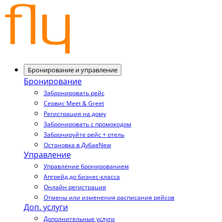
Бронирование и управление
Бронирование
Забронировать рейс
Сервис Meet & Greet
Регистрация на дому
Забронировать с промокодом
Забронируйте рейс + отель
Остановка в Дубае
New
Управление
Управление бронированием
Апгрейд до бизнес-класса
Онлайн регистрация
Отмены или изменения расписания рейсов
Доп. услуги
Дополнительные услуги