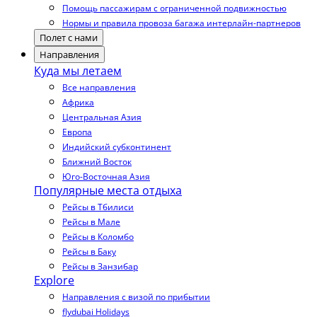
Помощь пассажирам с ограниченной подвижностью
Нормы и правила провоза багажа интерлайн-партнеров
Полет с нами
Направления
Куда мы летаем
Все направления
Африка
Центральная Азия
Европа
Индийский субконтинент
Ближний Восток
Юго-Восточная Азия
Популярные места отдыха
Рейсы в Тбилиси
Рейсы в Мале
Рейсы в Коломбо
Рейсы в Баку
Рейсы в Занзибар
Explore
Направления с визой по прибытии
flydubai Holidays