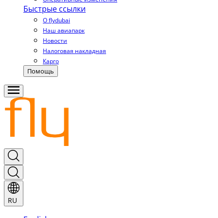
Быстрые ссылки
О flydubai
Наш авиапарк
Новости
Налоговая накладная
Карго
Помощь
RU