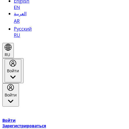
English
EN
العربية
AR
Русский
RU
RU
Войти
Войти
Добро пожаловать в Эмирейтс Skywards, программу лояльнос
авиакомпании Эмирейтс и теперь flydubai.
Войти
Зарегистрироваться