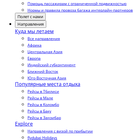
Помощь пассажирам с ограниченной подвижностью
Нормы и правила провоза багажа интерлайн-партнеров
Полет с нами
Направления
Куда мы летаем
Все направления
Африка
Центральная Азия
Европа
Индийский субконтинент
Ближний Восток
Юго-Восточная Азия
Популярные места отдыха
Рейсы в Тбилиси
Рейсы в Мале
Рейсы в Коломбо
Рейсы в Баку
Рейсы в Занзибар
Explore
Направления с визой по прибытии
flydubai Holidays