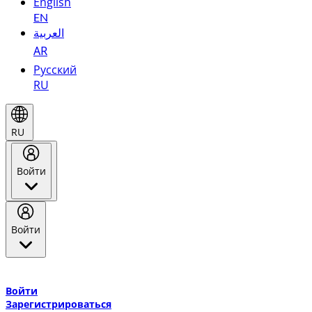
English
EN
العربية
AR
Русский
RU
RU
Войти
Войти
Добро пожаловать в Эмирейтс Skywards, программу лояльнос
авиакомпании Эмирейтс и теперь flydubai.
Войти
Зарегистрироваться