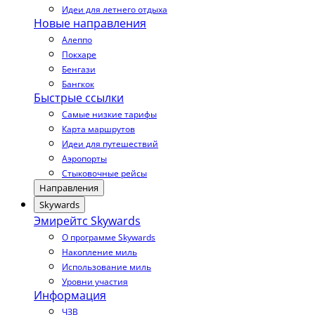
Идеи для летнего отдыха
Новые направления
Алеппо
Покхаре
Бенгази
Бангкок
Быстрые ссылки
Самые низкие тарифы
Карта маршрутов
Идеи для путешествий
Аэропорты
Стыковочные рейсы
Направления
Skywards
Эмирейтс Skywards
О программе Skywards
Накопление миль
Использование миль
Уровни участия
Информация
ЧЗВ