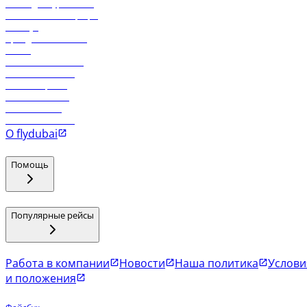
Логин для турагентов
Самые низкие тарифы
Holidays
Аренда автомобиля
Отели
Работа в компании
Рейсы в Тбилиси
Рейсы в Эр-Рияд
Рейсы в Маскат
Рейсы в Мале
Рейсы в Коломбо
О flydubai
Помощь
Популярные рейсы
Работа в компании
Новости
Наша политика
Услови
и положения