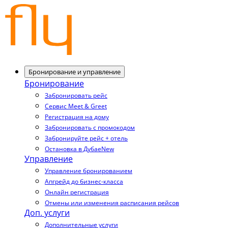
Бронирование и управление
Бронирование
Забронировать рейс
Сервис Meet & Greet
Регистрация на дому
Забронировать с промокодом
Забронируйте рейс + отель
Остановка в Дубае
New
Управление
Управление бронированием
Апгрейд до бизнес-класса
Онлайн регистрация
Отмены или изменения расписания рейсов
Доп. услуги
Дополнительные услуги