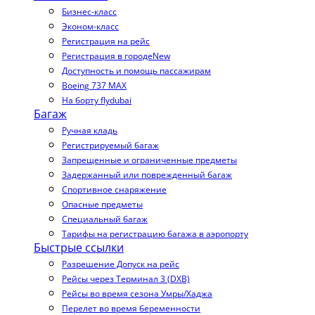
Бизнес-класс
Эконом-класс
Регистрация на рейс
Регистрация в городе
New
Доступность и помощь пассажирам
Boeing 737 MAX
На борту flydubai
Багаж
Ручная кладь
Регистрируемый багаж
Запрещенные и ограниченные предметы
Задержанный или поврежденный багаж
Спортивное снаряжение
Опасные предметы
Специальный багаж
Тарифы на регистрацию багажа в аэропорту
Быстрые ссылки
Разрешение Допуск на рейс
Рейсы через Терминал 3 (DXB)
Рейсы во время сезона Умры/Хаджа
Перелет во время беременности