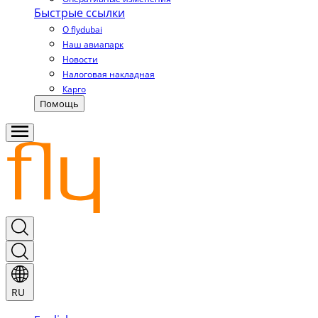
Быстрые ссылки
О flydubai
Наш авиапарк
Новости
Налоговая накладная
Карго
Помощь
RU