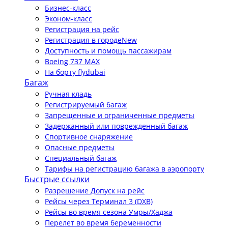
Бизнес-класс
Эконом-класс
Регистрация на рейс
Регистрация в городе
New
Доступность и помощь пассажирам
Boeing 737 MAX
На борту flydubai
Багаж
Ручная кладь
Регистрируемый багаж
Запрещенные и ограниченные предметы
Задержанный или поврежденный багаж
Спортивное снаряжение
Опасные предметы
Специальный багаж
Тарифы на регистрацию багажа в аэропорту
Быстрые ссылки
Разрешение Допуск на рейс
Рейсы через Терминал 3 (DXB)
Рейсы во время сезона Умры/Хаджа
Перелет во время беременности