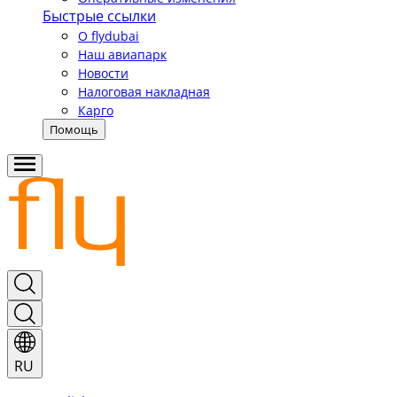
Быстрые ссылки
О flydubai
Наш авиапарк
Новости
Налоговая накладная
Карго
Помощь
RU