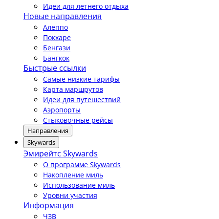
Идеи для летнего отдыха
Новые направления
Алеппо
Покхаре
Бенгази
Бангкок
Быстрые ссылки
Самые низкие тарифы
Карта маршрутов
Идеи для путешествий
Аэропорты
Стыковочные рейсы
Направления
Skywards
Эмирейтс Skywards
О программе Skywards
Накопление миль
Использование миль
Уровни участия
Информация
ЧЗВ