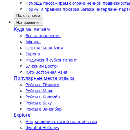
Помощь пассажирам с ограниченной подвижност
Нормы и правила провоза багажа интерлайн-парт
Полет с нами
Направления
Куда мы летаем
Все направления
Африка
Центральная Азия
Европа
Индийский субконтинент
Ближний Восток
Юго-Восточная Азия
Популярные места отдыха
Рейсы в Тбилиси
Рейсы в Мале
Рейсы в Коломбо
Рейсы в Баку
Рейсы в Занзибар
Explore
Направления с визой по прибытии
flydubai Holidays