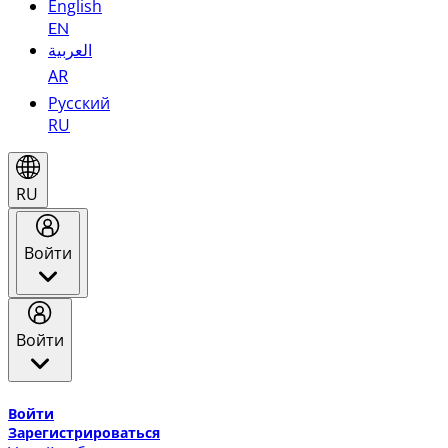
English
EN
العربية
AR
Русский
RU
RU
Войти
Войти
Добро пожаловать в Эмирейтс Skywards, программу лоя
Войти
Зарегистрироваться