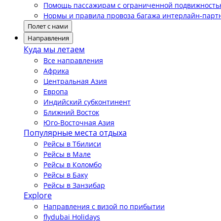
Помощь пассажирам с ограниченной подвижност
Нормы и правила провоза багажа интерлайн-парт
Полет с нами
Направления
Куда мы летаем
Все направления
Африка
Центральная Азия
Европа
Индийский субконтинент
Ближний Восток
Юго-Восточная Азия
Популярные места отдыха
Рейсы в Тбилиси
Рейсы в Мале
Рейсы в Коломбо
Рейсы в Баку
Рейсы в Занзибар
Explore
Направления с визой по прибытии
flydubai Holidays