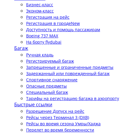
Бизнес-класс
Эконом-класс
Регистрация на рейс
Регистрация в городе
New
Доступность и помощь пассажирам
Boeing 737 MAX
На борту flydubai
Багаж
Ручная кладь
Регистрируемый багаж
Запрещенные и ограниченные предметы
Задержанный или поврежденный багаж
Спортивное снаряжение
Опасные предметы
Специальный багаж
Тарифы на регистрацию багажа в аэропорту
Быстрые ссылки
Разрешение Допуск на рейс
Рейсы через Терминал 3 (DXB)
Рейсы во время сезона Умры/Хаджа
Перелет во время беременности