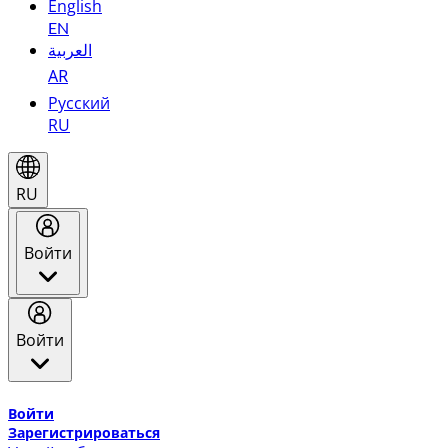
English
EN
العربية
AR
Русский
RU
RU
Войти
Войти
Добро пожаловать в Эмирейтс Skywards, программу лоя
Войти
Зарегистрироваться