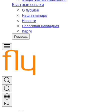
Быстрые ссылки
О flydubai
Наш авиапарк
Новости
Налоговая накладная
Карго
Помощь
RU