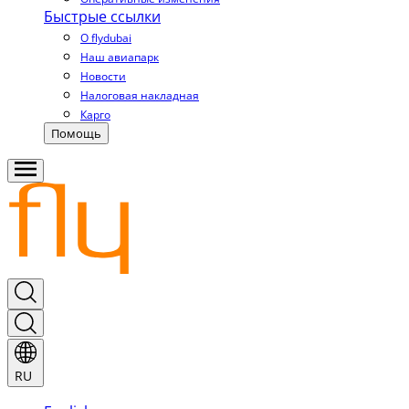
Быстрые ссылки
О flydubai
Наш авиапарк
Новости
Налоговая накладная
Карго
Помощь
RU