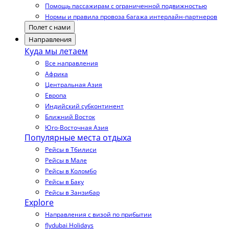
Помощь пассажирам с ограниченной подвижностью
Нормы и правила провоза багажа интерлайн-партнеров
Полет с нами
Направления
Куда мы летаем
Все направления
Африка
Центральная Азия
Европа
Индийский субконтинент
Ближний Восток
Юго-Восточная Азия
Популярные места отдыха
Рейсы в Тбилиси
Рейсы в Мале
Рейсы в Коломбо
Рейсы в Баку
Рейсы в Занзибар
Explore
Направления с визой по прибытии
flydubai Holidays