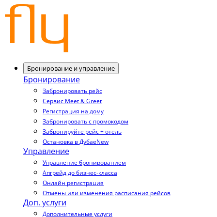
Бронирование и управление
Бронирование
Забронировать рейс
Сервис Meet & Greet
Регистрация на дому
Забронировать с промокодом
Забронируйте рейс + отель
Остановка в Дубае
New
Управление
Управление бронированием
Апгрейд до бизнес-класса
Онлайн регистрация
Отмены или изменения расписания рейсов
Доп. услуги
Дополнительные услуги