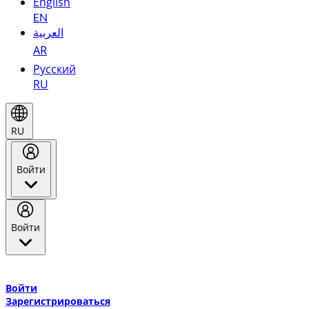
English
EN
العربية
AR
Русский
RU
RU
Войти
Войти
Добро пожаловать в Эмирейтс Skywards, программу лояльнос
авиакомпании Эмирейтс и теперь flydubai.
Войти
Зарегистрироваться