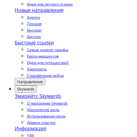
Идеи для летнего отдыха
Новые направления
Алеппо
Покхаре
Бенгази
Бангкок
Быстрые ссылки
Самые низкие тарифы
Карта маршрутов
Идеи для путешествий
Аэропорты
Стыковочные рейсы
Направления
Skywards
Эмирейтс Skywards
О программе Skywards
Накопление миль
Использование миль
Уровни участия
Информация
ЧЗВ