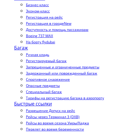
Бизнес-класс
Эконом-класс
Регистрация на рейс
Регистрация в городе
New
Доступность и помощь пассажирам
Boeing 737 MAX
На борту flydubai
Багаж
Ручная кладь
Регистрируемый багаж
Запрещенные и ограниченные предметы
Задержанный или поврежденный багаж
Спортивное снаряжение
Опасные предметы
Специальный багаж
Тарифы на регистрацию багажа в аэропорту
Быстрые ссылки
Разрешение Допуск на рейс
Рейсы через Терминал 3 (DXB)
Рейсы во время сезона Умры/Хаджа
Перелет во время беременности