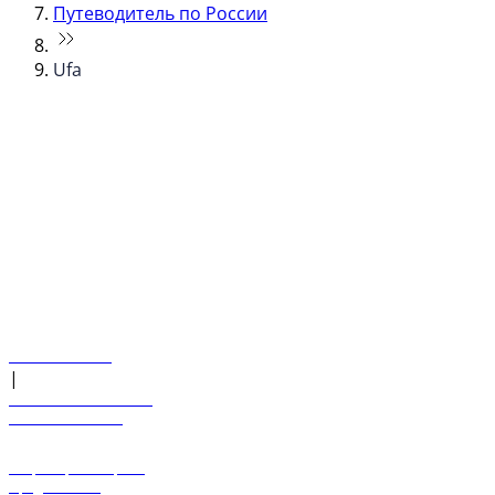
Путеводитель по России
Ufa
© flydubai 2026. Все права защищены.
Наша политика
|
Условия и положения
+971 600 54 44 45
Забронировать рейс
Предложения