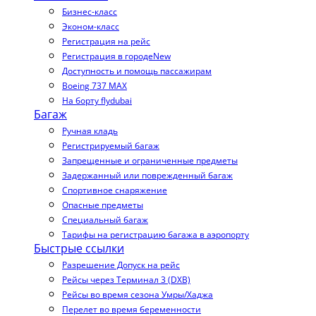
Бизнес-класс
Эконом-класс
Регистрация на рейс
Регистрация в городе
New
Доступность и помощь пассажирам
Boeing 737 MAX
На борту flydubai
Багаж
Ручная кладь
Регистрируемый багаж
Запрещенные и ограниченные предметы
Задержанный или поврежденный багаж
Спортивное снаряжение
Опасные предметы
Специальный багаж
Тарифы на регистрацию багажа в аэропорту
Быстрые ссылки
Разрешение Допуск на рейс
Рейсы через Терминал 3 (DXB)
Рейсы во время сезона Умры/Хаджа
Перелет во время беременности