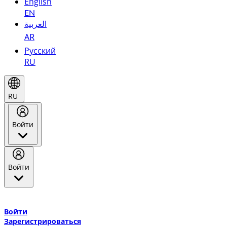
English
EN
العربية
AR
Русский
RU
RU
Войти
Войти
Добро пожаловать в Эмирейтс Skywards, программу лояльнос
авиакомпании Эмирейтс и теперь flydubai.
Войти
Зарегистрироваться