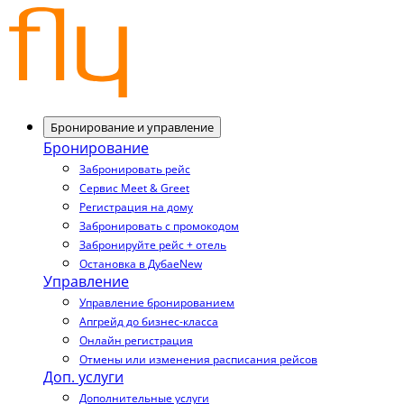
Бронирование и управление
Бронирование
Забронировать рейс
Сервис Meet & Greet
Регистрация на дому
Забронировать с промокодом
Забронируйте рейс + отель
Остановка в Дубае
New
Управление
Управление бронированием
Апгрейд до бизнес-класса
Онлайн регистрация
Отмены или изменения расписания рейсов
Доп. услуги
Дополнительные услуги