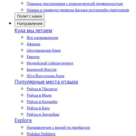
Помощь пассажирам с ограниченной подвижностью
Нормы и правила провоза багажа интерлайн-партнеров
Полет с нами
Направления
Куда мы летаем
Все направления
Африка
Центральная Азия
Европа
Индийский субконтинент
Ближний Восток
Юго-Восточная Азия
Популярные места отдыха
Рейсы в Тбилиси
Рейсы в Мале
Рейсы в Коломбо
Рейсы в Баку
Рейсы в Занзибар
Explore
Направления с визой по прибытии
flydubai Holidays