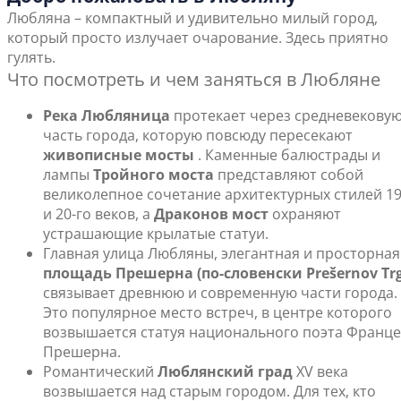
Любляна – компактный и удивительно милый город,
который просто излучает очарование. Здесь приятно
гулять.
Что посмотреть и чем заняться в Любляне
Река Любляница
протекает через средневекову
часть города, которую повсюду пересекают
живописные мосты
. Каменные балюстрады и
лампы
Тройного моста
представляют собой
великолепное сочетание архитектурных стилей 1
и 20-го веков, а
Драконов мост
охраняют
устрашающие крылатые статуи.
Главная улица Любляны, элегантная и просторная
площадь Прешерна (по-словенски Prešernov Trg
связывает древнюю и современную части города.
Это популярное место встреч, в центре которого
возвышается статуя национального поэта Франце
Прешерна.
Романтический
Люблянский град
XV века
возвышается над старым городом. Для тех, кто