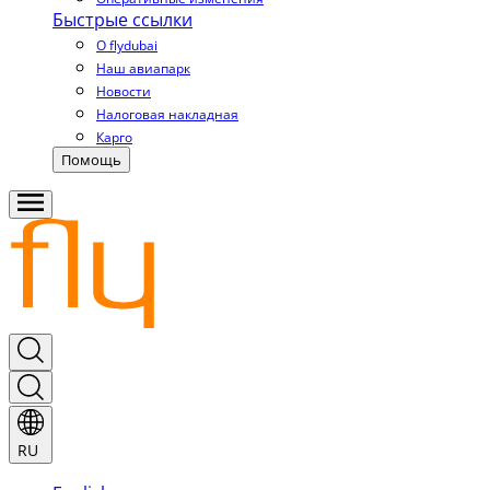
Быстрые ссылки
О flydubai
Наш авиапарк
Новости
Налоговая накладная
Карго
Помощь
RU