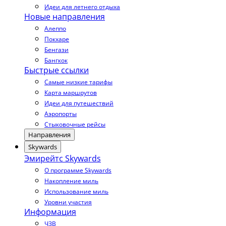
Идеи для летнего отдыха
Новые направления
Алеппо
Покхаре
Бенгази
Бангкок
Быстрые ссылки
Самые низкие тарифы
Карта маршрутов
Идеи для путешествий
Аэропорты
Стыковочные рейсы
Направления
Skywards
Эмирейтс Skywards
О программе Skywards
Накопление миль
Использование миль
Уровни участия
Информация
ЧЗВ