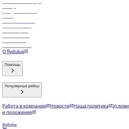
Самые низкие тарифы
Holidays
Аренда автомобиля
Отели
Работа в компании
Рейсы в Тбилиси
Рейсы в Эр-Рияд
Рейсы в Маскат
Рейсы в Мале
Рейсы в Коломбо
О flydubai
Помощь
Популярные рейсы
Работа в компании
Новости
Наша политика
Услови
и положения
Фейсбук