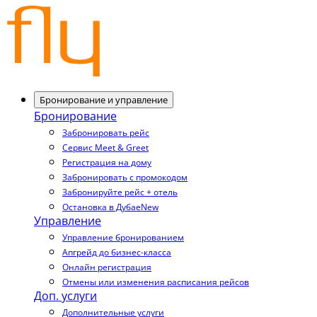
Бронирование и управление
Бронирование
Забронировать рейс
Сервис Meet & Greet
Регистрация на дому
Забронировать с промокодом
Забронируйте рейс + отель
Остановка в Дубае
New
Управление
Управление бронированием
Апгрейд до бизнес-класса
Онлайн регистрация
Отмены или изменения расписания рейсов
Доп. услуги
Дополнительные услуги