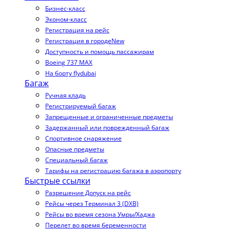
Бизнес-класс
Эконом-класс
Регистрация на рейс
Регистрация в городе
New
Доступность и помощь пассажирам
Boeing 737 MAX
На борту flydubai
Багаж
Ручная кладь
Регистрируемый багаж
Запрещенные и ограниченные предметы
Задержанный или поврежденный багаж
Спортивное снаряжение
Опасные предметы
Специальный багаж
Тарифы на регистрацию багажа в аэропорту
Быстрые ссылки
Разрешение Допуск на рейс
Рейсы через Терминал 3 (DXB)
Рейсы во время сезона Умры/Хаджа
Перелет во время беременности