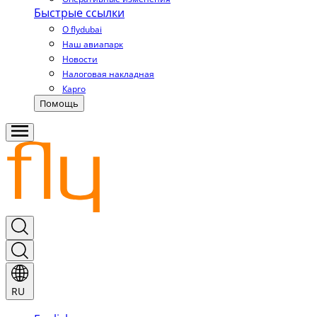
Быстрые ссылки
О flydubai
Наш авиапарк
Новости
Налоговая накладная
Карго
Помощь
RU