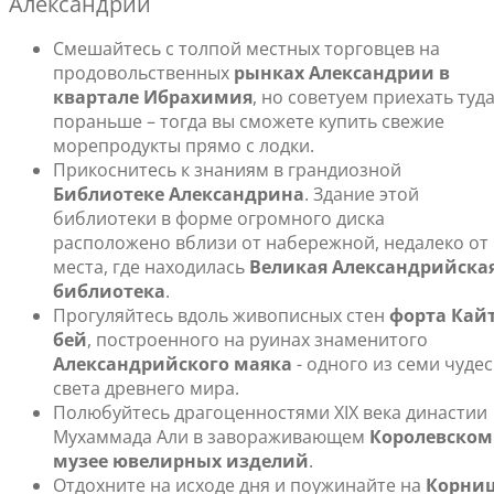
Александрии
Смешайтесь с толпой местных торговцев на
продовольственных
рынках Александрии в
квартале Ибрахимия
, но советуем приехать туд
пораньше – тогда вы сможете купить свежие
морепродукты прямо с лодки.
Прикоснитесь к знаниям в грандиозной
Библиотеке Александрина
. Здание этой
библиотеки в форме огромного диска
расположено вблизи от набережной, недалеко от
места, где находилась
Великая Александрийска
библиотека
.
Прогуляйтесь вдоль живописных стен
форта Кайт
бей
, построенного на руинах знаменитого
Александрийского маяка
- одного из семи чудес
света древнего мира.
Полюбуйтесь драгоценностями XIX века династии
Мухаммада Али в завораживающем
Королевском
музее ювелирных изделий
.
Отдохните на исходе дня и поужинайте на
Корни