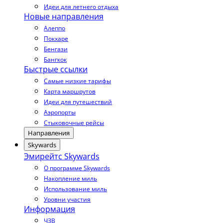
Идеи для летнего отдыха
Новые направления
Алеппо
Покхаре
Бенгази
Бангкок
Быстрые ссылки
Самые низкие тарифы
Карта маршрутов
Идеи для путешествий
Аэропорты
Стыковочные рейсы
Направления
Skywards
Эмирейтс Skywards
О программе Skywards
Накопление миль
Использование миль
Уровни участия
Информация
ЧЗВ