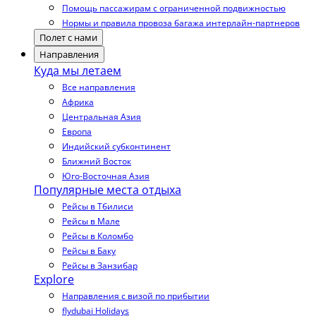
Помощь пассажирам с ограниченной подвижностью
Нормы и правила провоза багажа интерлайн-партнеров
Полет с нами
Направления
Куда мы летаем
Все направления
Африка
Центральная Азия
Европа
Индийский субконтинент
Ближний Восток
Юго-Восточная Азия
Популярные места отдыха
Рейсы в Тбилиси
Рейсы в Мале
Рейсы в Коломбо
Рейсы в Баку
Рейсы в Занзибар
Explore
Направления с визой по прибытии
flydubai Holidays