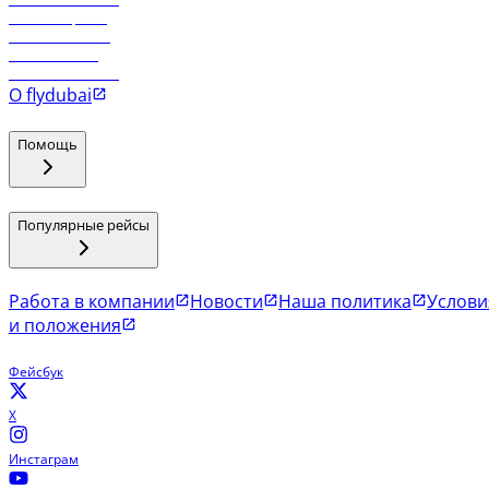
Рейсы в Эр-Рияд
Рейсы в Маскат
Рейсы в Мале
Рейсы в Коломбо
О flydubai
Помощь
Популярные рейсы
Работа в компании
Новости
Наша политика
Услови
и положения
Фейсбук
X
Инстаграм