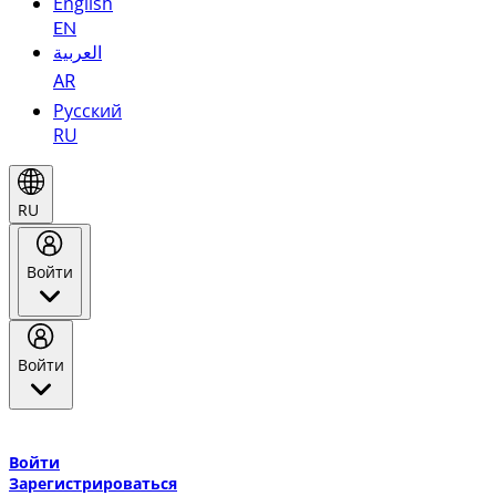
English
EN
العربية
AR
Русский
RU
RU
Войти
Войти
Добро пожаловать в Эмирейтс Skywards, программу лояльнос
авиакомпании Эмирейтс и теперь flydubai.
Войти
Зарегистрироваться