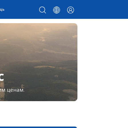
щь
с
им ценам.