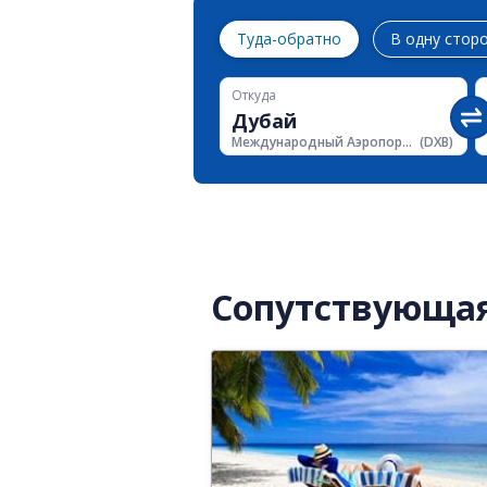
Туда-обратно
В одну стор
Откуда
Международный Аэропорт Дубая
(
DXB
)
Сопутствующа