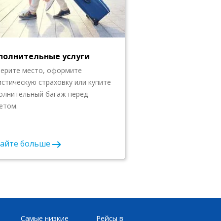
полнительные услуги
ерите место, оформите
истическую страховку или купите
олнительный багаж перед
етом.
найте больше
Самые низкие
Рейсы в