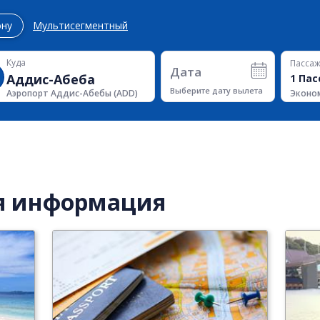
ону
Мультисегментный
Куда
Пасса
Дата
1
Пас
Выберите дату вылета
Эконо
Аэропорт Аддис-Абебы
(
ADD
)
я информация