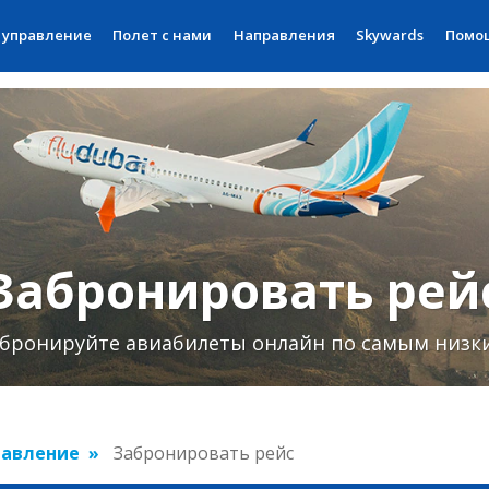
 управление
Полет с нами
Направления
Skywards
Помо
Забронировать рей
бронируйте авиабилеты онлайн по самым низк
равление
Забронировать рейс