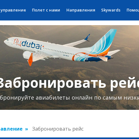
 управление
Полет с нами
Направления
Skywards
Помо
Забронировать рей
бронируйте авиабилеты онлайн по самым низк
равление
Забронировать рейс