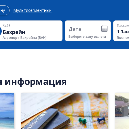
ону
Мультисегментный
Куда
Пасса
Дата
1
Пас
Выберите дату вылета
Эконо
Аэропорт Бахрейна
(
BAH
)
я информация