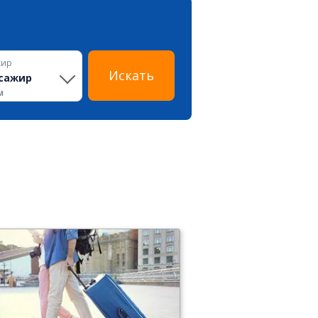
жир
Искать
сажир
м