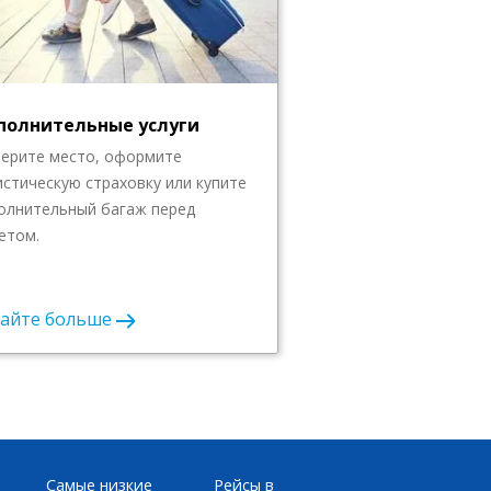
полнительные услуги
ерите место, оформите
истическую страховку или купите
олнительный багаж перед
етом.
найте больше
Самые низкие
Рейсы в