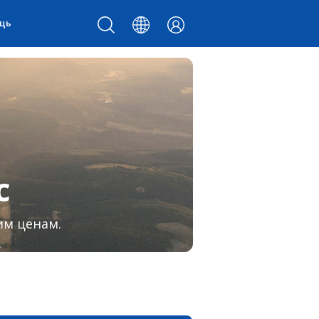
щь
с
им ценам.