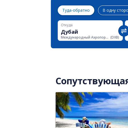
Туда-обратно
В одну стор
Откуда
Международный Аэропорт Дубая
(
DXB
)
Сопутствующа